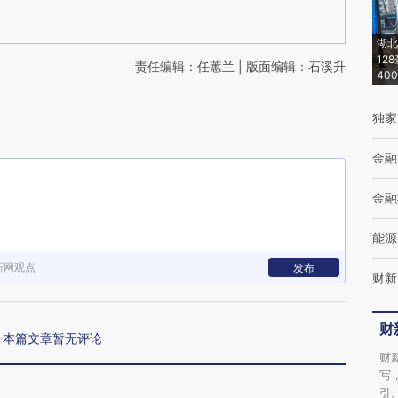
湖北
12
责任编辑：任蕙兰 | 版面编辑：石溪升
40
独家
金融
金融
能源
新网观点
发布
财新
财
本篇文章暂无评论
财
写
引