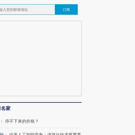
订阅
OX的吸金
马航飞行员跨国走私7万
视线｜被称为“蟑螂”的印
让中产们甘
粒摇头丸 尿检体内含3种
度Z世代 用街头抗争将教
秘鲁纳斯
”？
毒品
育部长拱下台
13人遇难
最热百城独占
视线｜不考竞赛的王虹、
何熬过48°C
38岁梅西上演帽子戏法
围棋失利的邓煜 两位菲尔
习近平抵
阿根廷3-0阿尔及利亚
兹奖得主的“非天才”拼图
再访朝鲜
新名家
：
停不下来的价格？
恒
：
中美人工智能竞争：道路比技术更重要