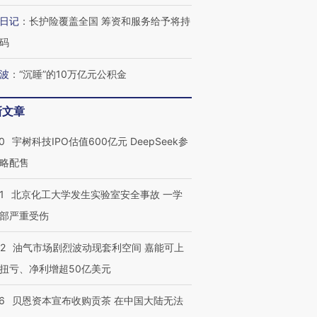
日记
：
长护险覆盖全国 筹资和服务给予将持
码
波
：
“沉睡”的10万亿元公积金
新文章
0
宇树科技IPO估值600亿元 DeepSeek参
略配售
1
北京化工大学发生实验室安全事故 一学
部严重受伤
22
油气市场剧烈波动现套利空间 嘉能可上
扭亏、净利增超50亿美元
6
贝恩资本宣布收购贡茶 在中国大陆无法