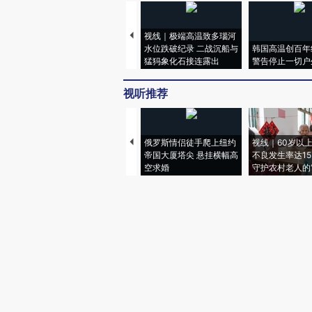
视线｜极端高温致多瑙河
水位跌破纪录 二战沉船与
韩国高温创百年
猛犸象化石接连露出
警告停止一切户
视听推荐
俄罗斯情侣徒手爬上纽约
视线｜60岁以
帝国大厦塔尖 悬挂横幅高
不良发生率达15.
空求婚
守护农村老人的“