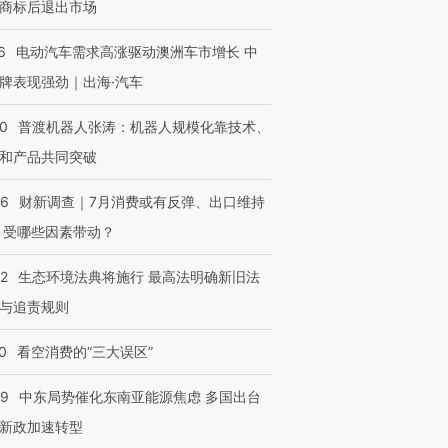
商标后退出市场
6
电动汽车需求高涨驱动澳洲车市增长 中
牌表现强劲｜出海·汽车
00
普渡机器人张涛：机器人规模化靠技术、
和产品共同突破
56
财新调查｜7月消费或有反弹、出口维持
 受哪些因素带动？
42
生态环境法典将施行 最高法明确新旧法
与追责规则
0
看空消费的“三大误区”
59
中东局势催化东南亚能源焦虑 多国出台
新政加速转型