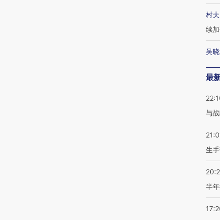
村夫
续加
吴晓
最
22:1
与战
21:0
生手
20:
半年
17:2