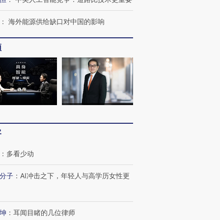
：
海外能源供给缺口对中国的影响
频
客
：
多看少动
分子
：
AI冲击之下，年轻人与高学历女性更
坤
：
耳闻目睹的几位律师