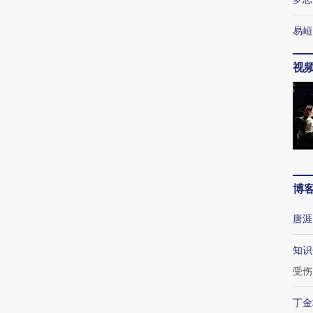
易峘
视
博
唐涯
知识
受伤
丁金