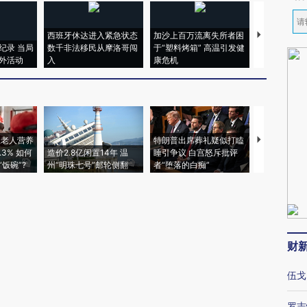
西班牙休达进入紧急状态
加沙上百万流离失所者困
视线｜HYR
纪录 当局
数千非法移民从摩洛哥闯
于“塑料烤箱” 高温引发健
术：是什么
外活动
入
康危机
心“花钱找虐
上老人营养
特朗普出席葬礼疑似打瞌
视线｜全球
3% 如何
造价2.8亿闲置14年 温
睡引争议 白宫怒斥批评
97个 印度如
饭碗”?
州“明珠七号”邮轮侧翻
者“堕落的白痴”
的夏天
财
伍戈
罗志