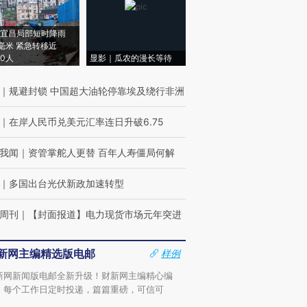
宜昌局部短时降雨
8毫米 紧急转移近
00人
显影｜瓜农的漫长等待
｜
规避封锁 中国超大油轮停靠埃及绕行非洲
｜
在岸人民币兑美元汇率连日升破6.75
我闻
｜
资管掌舵人更替 百年人寿僵局何解
｜
多国出台光伏新政加速转型
周刊
｜
【封面报道】电力现货市场元年突进
新网主编精选版电邮
样例
新网新闻版电邮全新升级！财新网主编精心编
，每个工作日定时投递，篇篇重磅，可信可
。