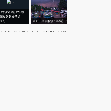
宜昌局部短时降雨
8毫米 紧急转移近
00人
显影｜瓜农的漫长等待
｜
规避封锁 中国超大油轮停靠埃及绕行非洲
｜
在岸人民币兑美元汇率连日升破6.75
我闻
｜
资管掌舵人更替 百年人寿僵局何解
｜
多国出台光伏新政加速转型
周刊
｜
【封面报道】电力现货市场元年突进
新网主编精选版电邮
样例
新网新闻版电邮全新升级！财新网主编精心编
，每个工作日定时投递，篇篇重磅，可信可
。