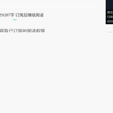
湖北
6397字 订阅后继续阅读
12
40
获取已订阅的阅读权限
独家
员
订阅/会员升级
金融
文
金融
能源
财新
财
财
写
引