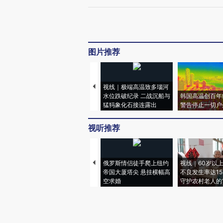
图片推荐
视线｜极端高温致多瑙河
水位跌破纪录 二战沉船与
韩国高温创百年
猛犸象化石接连露出
警告停止一切户
视听推荐
俄罗斯情侣徒手爬上纽约
视线｜60岁以
帝国大厦塔尖 悬挂横幅高
不良发生率达15.
空求婚
守护农村老人的“