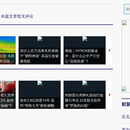
本篇文章暂无评论
加沙上百万流离失所者困
视线｜HYROX的吸金
马航飞行员
纪录 当局
于“塑料烤箱” 高温引发健
术：是什么让中产们甘
粒摇头丸 尿
外活动
康危机
心“花钱找虐”？
毒品
上老人营养
特朗普出席葬礼疑似打瞌
视线｜全球
3% 如何
造价2.8亿闲置14年 温
睡引争议 白宫怒斥批评
97个 印度如
财
饭碗”?
州“明珠七号”邮轮侧翻
者“堕落的白痴”
的夏天
伍戈
罗志