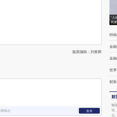
“入
民潮
特稿
金融
版面编辑：刘春辉
金融
世界
财新
财
财
写
新网观点
发布
引