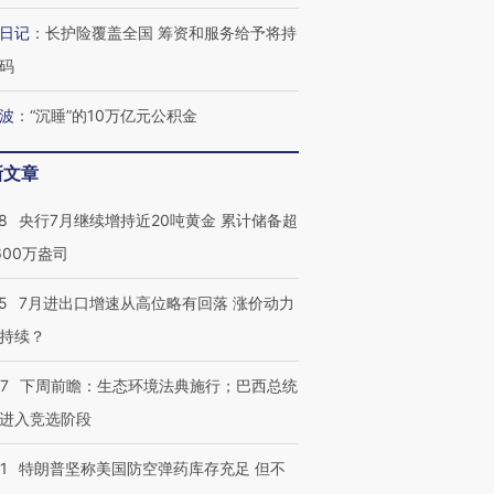
日记
：
长护险覆盖全国 筹资和服务给予将持
码
波
：
“沉睡”的10万亿元公积金
新文章
8
央行7月继续增持近20吨黄金 累计储备超
600万盎司
5
7月进出口增速从高位略有回落 涨价动力
持续？
07
下周前瞻：生态环境法典施行；巴西总统
进入竞选阶段
1
特朗普坚称美国防空弹药库存充足 但不