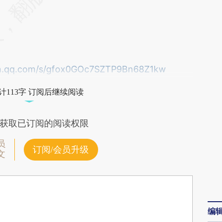
xin.qq.com/s/gfox0GOc7SZTP9Bn68Z1kw
计113字 订阅后继续阅读
获取已订阅的阅读权限
员
订阅/会员升级
文
编