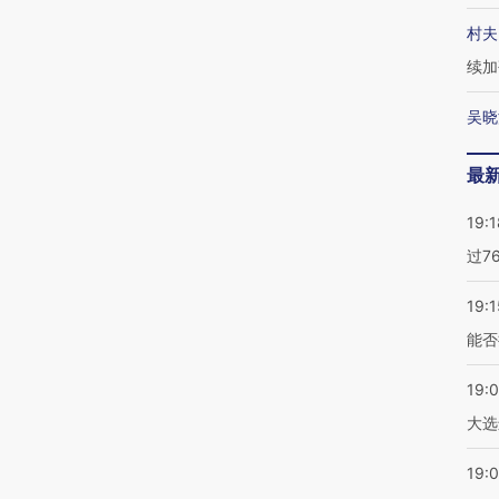
村夫
续加
吴晓
最
19:1
过7
19:1
能否
19:
大选
19:0