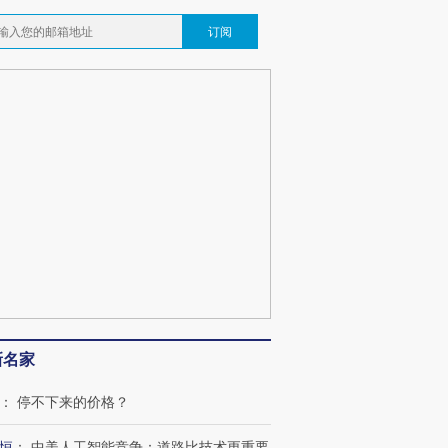
订阅
跨国走私7万
视线｜被称为“蟑螂”的印
视线｜“入侵”还是“人道危
检体内含3种
度Z世代 用街头抗争将教
机”？难民潮撕裂西班牙
秘鲁纳斯
育部长拱下台
飞地休达
13人遇难
最热百城独占
视线｜不考竞赛的王虹、
视线｜极
何熬过48°C
38岁梅西上演帽子戏法
围棋失利的邓煜 两位菲尔
水位跌破
新名家
阿根廷3-0阿尔及利亚
兹奖得主的“非天才”拼图
猛犸象化
：
停不下来的价格？
恒
：
中美人工智能竞争：道路比技术更重要