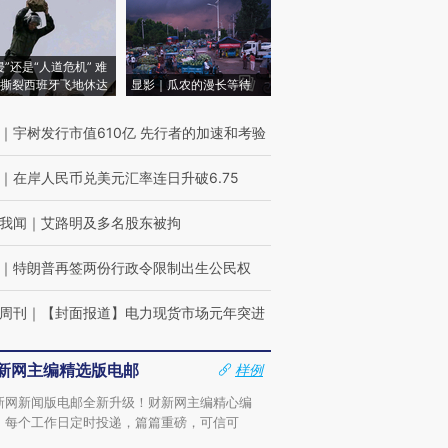
侵”还是“人道危机” 难
撕裂西班牙飞地休达
显影｜瓜农的漫长等待
｜
宇树发行市值610亿 先行者的加速和考验
｜
在岸人民币兑美元汇率连日升破6.75
我闻
｜
艾路明及多名股东被拘
｜
特朗普再签两份行政令限制出生公民权
周刊
｜
【封面报道】电力现货市场元年突进
新网主编精选版电邮
样例
新网新闻版电邮全新升级！财新网主编精心编
，每个工作日定时投递，篇篇重磅，可信可
。