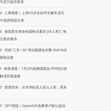
乌克兰提供更多
24
人事观察｜上海55岁女副市长解冬进京
中国侨联副主席
45
泰国发生致命校园枪击案至少6人死亡 枪
父母亦被杀
40
河南“三支一扶”考试规模化作弊 内外勾结
获取试卷
4
财新调查｜7月CPI或继续降温 PPI同比增
触顶回落迹象
00
普渡张涛：从专用机器人切入人形，更具
55
GPT周报｜OpenAI为免费用户默认提供