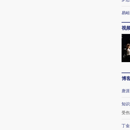
易峘
视
博
唐涯
知识
受伤
丁金