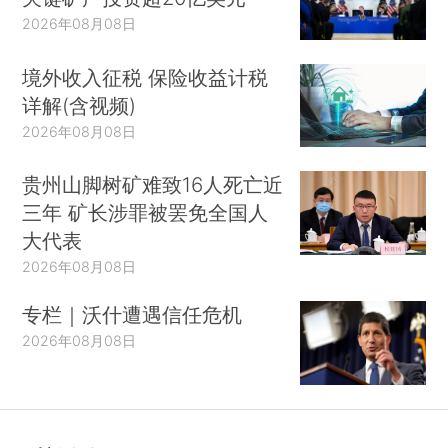
2026年08月08日
境外收入征税 保险收益计税
详解(含视频)
2026年08月08日
贵州山脚树矿难致16人死亡近
三年 矿长涉罪被罢免全国人
点击观看大图
大代表
2021年3月31日，巴西新增确诊病例90638
2026年08月08日
例、美国新增66873例、法国新增59038例、印度
专栏｜沃什遭遇信任危机
新增53480例、土耳其增39302例、波兰新增
2026年08月08日
32891例、德国新增25014例、意大利新增23887
例、阿根廷新增16056例、秘鲁新增15686例。近
期，全球新增确诊病例再度反弹，巴西、土耳其、
波兰等国每日新增确诊数量维持较高水平。3月以