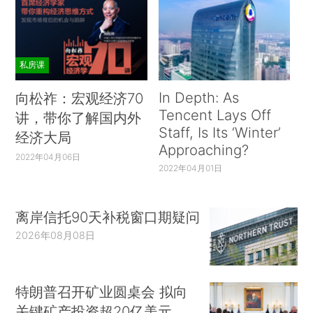
从不同大洲来看，2021年3月以来各洲疫情再
现抬头趋势。欧洲近期新增确诊数量急速回升，上
周（2021年3月21日至3月27日）新增确诊152万
私房课
例，位列第一。亚洲新增确诊病例升至高位，上周
（3月21日至3月27日）新增确诊98万例。拉丁美
In Depth: As
向松祚：宏观经济70
洲新增确诊病例突破历史最高记录，上周（3月21
Tencent Lays Off
讲，带你了解国内外
Staff, Is Its ‘Winter’
日至3月27日）新增确诊88万例。美国和加拿大每
经济大局
Approaching?
周新增确诊数量在2021年1月初达到峰值后持续下
2022年04月06日
2022年04月01日
降，上周（3月21日至3月27日）新增确诊47万
例。非洲上周（3月21日至3月27日）新增确诊8万
离岸信托90天补税窗口期疑问
例。大洋洲每周新增确诊数量保持低位，疫情得到
2026年08月08日
一定程度的控制。
特朗普召开矿业圆桌会 拟向
关键矿产投资超20亿美元