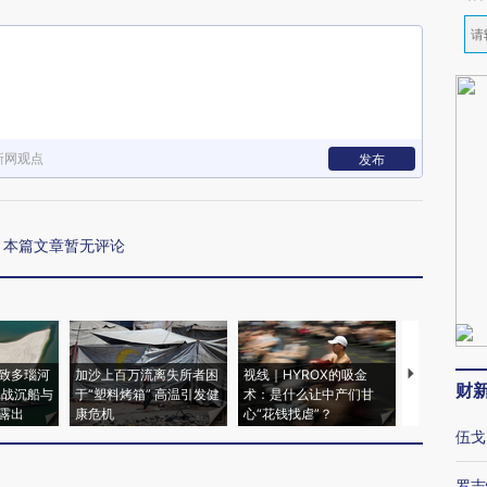
新网观点
发布
本篇文章暂无评论
致多瑙河
加沙上百万流离失所者困
视线｜HYROX的吸金
马航飞行员
财
二战沉船与
于“塑料烤箱” 高温引发健
术：是什么让中产们甘
粒摇头丸 尿
露出
康危机
心“花钱找虐”？
毒品
伍戈
罗志