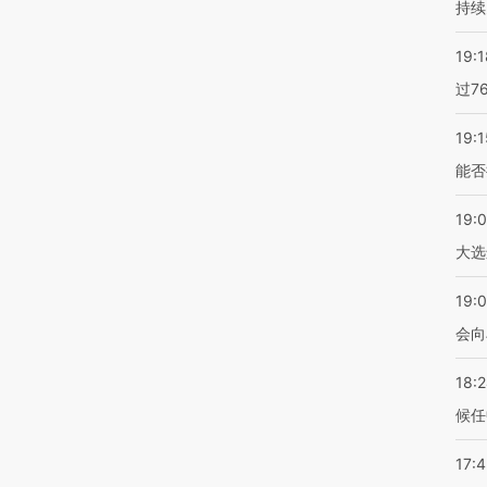
持续
19:1
过7
19:1
能否
19:
大选
19:0
会向
18:
候任
17: