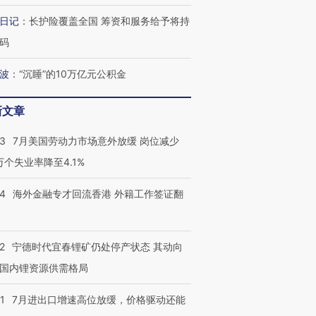
日记
：
长护险覆盖全国 筹资和服务给予将持
码
波
：
“沉睡”的10万亿元公积金
新文章
43
7月美国劳动力市场意外放缓 岗位减少
3万个失业率降至4.1%
14
海外金融专才回流香港 外籍工作签证翻
2
宁德时代宜春锂矿仍处停产状态 其动向
国内锂资源供需格局
1
7月进出口增速高位放缓，价格驱动还能