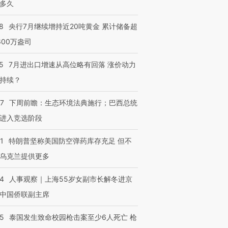
多久
8
央行7月继续增持近20吨黄金 累计储备超
600万盎司
5
7月进出口增速从高位略有回落 涨价动力
持续？
07
下周前瞻：生态环境法典施行；巴西总统
进入竞选阶段
1
特朗普坚称美国防空弹药库存充足 但不
乌克兰提供更多
24
人事观察｜上海55岁女副市长解冬进京
中国侨联副主席
45
泰国发生致命校园枪击案至少6人死亡 枪