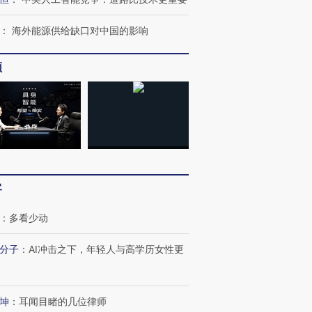
：
海外能源供给缺口对中国的影响
最热百城独占
视线｜不
何熬过48°C
38岁梅西上演帽子戏法
韩国高温创百年纪录 当局
围棋失利
阿根廷3-0阿尔及利亚
警告停止一切户外活动
兹奖得主
频
客
：
多看少动
分子
：
AI冲击之下，年轻人与高学历女性更
坤
：
耳闻目睹的几位律师