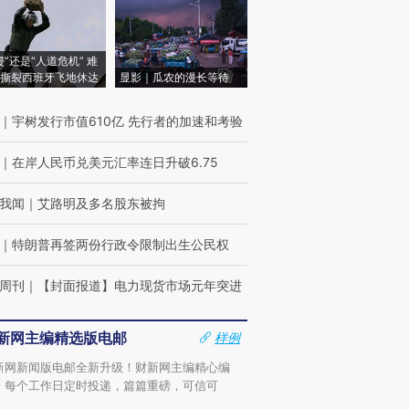
侵”还是“人道危机” 难
撕裂西班牙飞地休达
显影｜瓜农的漫长等待
｜
宇树发行市值610亿 先行者的加速和考验
｜
在岸人民币兑美元汇率连日升破6.75
我闻
｜
艾路明及多名股东被拘
｜
特朗普再签两份行政令限制出生公民权
周刊
｜
【封面报道】电力现货市场元年突进
新网主编精选版电邮
样例
新网新闻版电邮全新升级！财新网主编精心编
，每个工作日定时投递，篇篇重磅，可信可
。