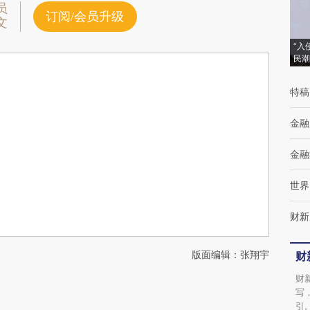
员
订阅/会员升级
文
“入
民潮
特稿
金融
金融
世界
财新
版面编辑：张翔宇
财
财
写
引