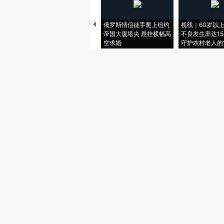
俄罗斯情侣徒手爬上纽约
视线｜60岁以
帝国大厦塔尖 悬挂横幅高
不良发生率达15.
空求婚
守护农村老人的“