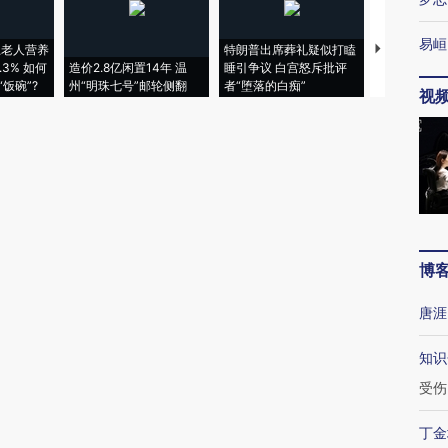
易峘
上老人营养
特朗普出席葬礼疑似打瞌
视线｜全球
3% 如何
造价2.8亿闲置14年 温
睡引争议 白宫怒斥批评
97个 印度如
饭碗”?
州“明珠七号”邮轮侧翻
者“堕落的白痴”
的夏天
视
博
唐涯
知识
受伤
丁金