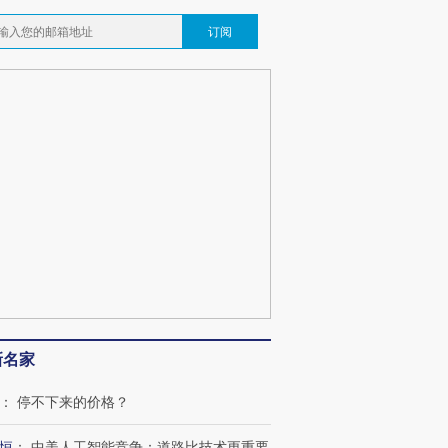
订阅
跨国走私7万
视线｜被称为“蟑螂”的印
视线｜“入侵”还是“人道危
新名家
检体内含3种
度Z世代 用街头抗争将教
机”？难民潮撕裂西班牙
秘鲁纳斯
育部长拱下台
飞地休达
13人遇难
：
停不下来的价格？
恒
：
中美人工智能竞争：道路比技术更重要