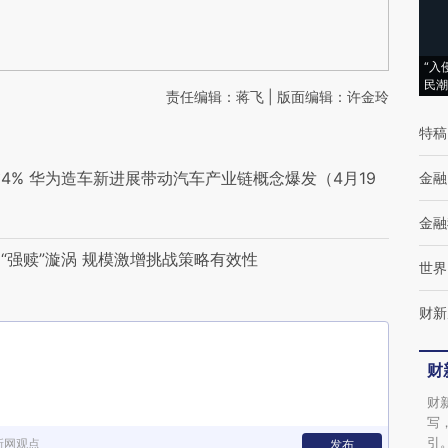
“入
民潮
责任编辑：蒋飞 | 版面编辑：许金玲
特稿
% 华为造车新进展带动汽车产业链概念爆发（4月19
金融
金融
“强赎”漩涡 规模激增挑战策略有效性
世界
财新
财
财
写
引
新网观点
发布