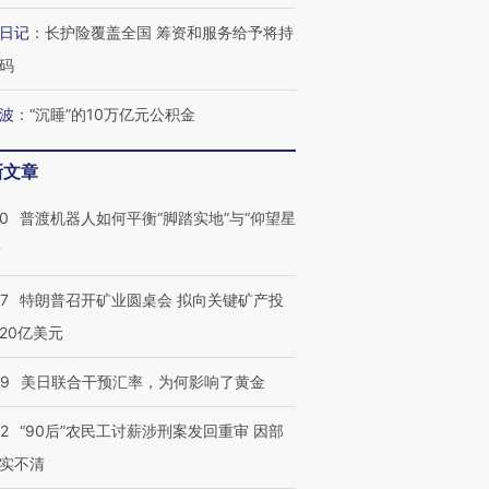
日记
：
长护险覆盖全国 筹资和服务给予将持
码
波
：
“沉睡”的10万亿元公积金
新文章
00
普渡机器人如何平衡“脚踏实地”与“仰望星
？
57
特朗普召开矿业圆桌会 拟向关键矿产投
20亿美元
09
美日联合干预汇率，为何影响了黄金
32
“90后”农民工讨薪涉刑案发回重审 因部
实不清