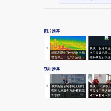
图片推荐
视线｜极端高温
韩国高温创百年纪录 当局
水位跌破纪录 
警告停止一切户外活动
猛犸象化石接连
视听推荐
俄罗斯情侣徒手爬上纽约
视线｜60岁以
帝国大厦塔尖 悬挂横幅高
不良发生率达15.
空求婚
守护农村老人的“