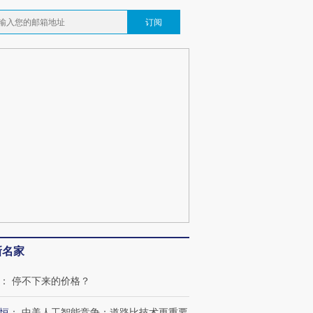
订阅
跨国走私7万
视线｜被称为“蟑螂”的印
视线｜“入侵”还是“人道危
检体内含3种
度Z世代 用街头抗争将教
机”？难民潮撕裂西班牙
秘鲁纳斯
育部长拱下台
飞地休达
13人遇难
葬礼疑似打瞌
视线｜极端高温致多瑙河
视线｜不
新名家
宫怒斥批评
38岁梅西上演帽子戏法
水位跌破纪录 二战沉船与
围棋失利
痴”
阿根廷3-0阿尔及利亚
猛犸象化石接连露出
兹奖得主
：
停不下来的价格？
恒
：
中美人工智能竞争：道路比技术更重要