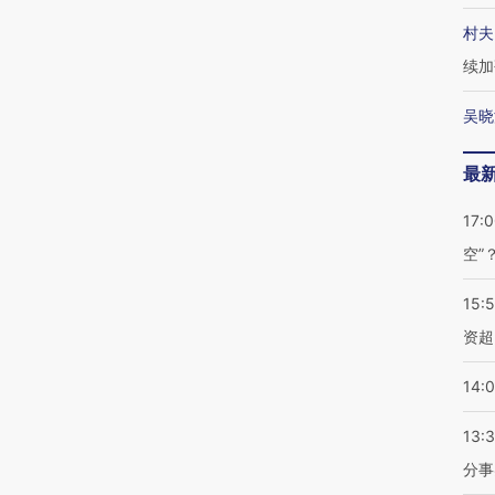
村夫
续加
吴晓
最
17:
空”
15:
资超
14:
13:
分事