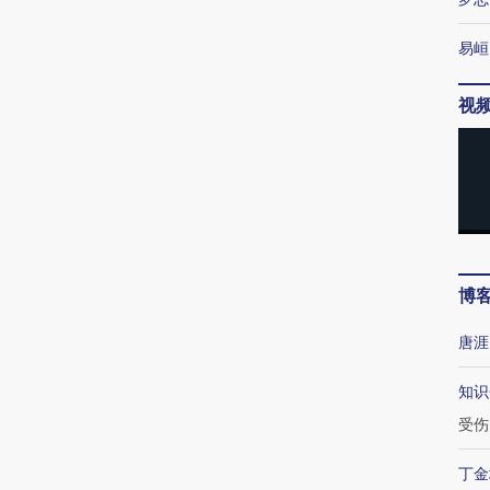
易峘
视
博
唐涯
知识
受伤
丁金