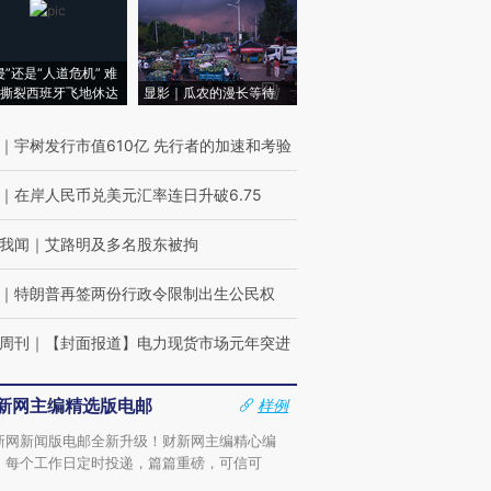
侵”还是“人道危机” 难
撕裂西班牙飞地休达
显影｜瓜农的漫长等待
｜
宇树发行市值610亿 先行者的加速和考验
｜
在岸人民币兑美元汇率连日升破6.75
我闻
｜
艾路明及多名股东被拘
｜
特朗普再签两份行政令限制出生公民权
周刊
｜
【封面报道】电力现货市场元年突进
新网主编精选版电邮
样例
新网新闻版电邮全新升级！财新网主编精心编
，每个工作日定时投递，篇篇重磅，可信可
。