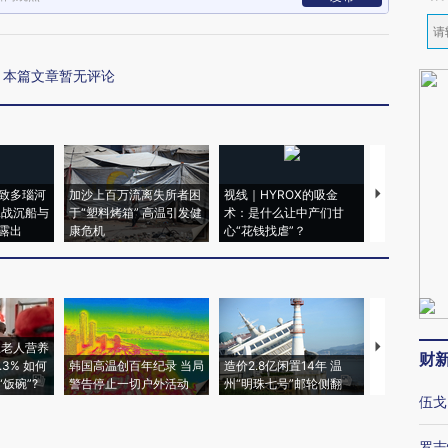
本篇文章暂无评论
致多瑙河
加沙上百万流离失所者困
视线｜HYROX的吸金
马航飞行员
二战沉船与
于“塑料烤箱” 高温引发健
术：是什么让中产们甘
粒摇头丸 尿
露出
康危机
心“花钱找虐”？
毒品
上老人营养
特朗普出席
财
3% 如何
韩国高温创百年纪录 当局
造价2.8亿闲置14年 温
睡引争议 白
饭碗”?
警告停止一切户外活动
州“明珠七号”邮轮侧翻
者“堕落的白
伍戈
罗志