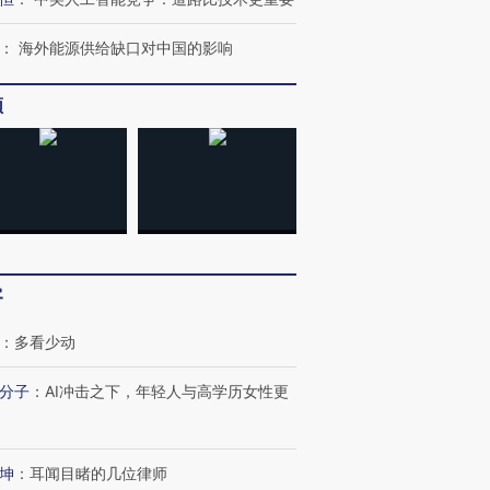
：
海外能源供给缺口对中国的影响
频
客
：
多看少动
分子
：
AI冲击之下，年轻人与高学历女性更
坤
：
耳闻目睹的几位律师