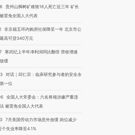
36
贵州山脚树矿难致16人死亡近三年 矿长
被罢免全国人大代表
2
非京籍五环内购房社保降至一年 北京市公
最高可贷340万元
7
寒武纪上半年净利润同比翻倍 营收增速
放缓
53
对话｜邱仁宗：临床研究参与者的安全永
第一位
06
全国人大常委会：六名将领涉嫌严重违
法 被罢免全国人大代表
43
7月美国劳动力市场意外放缓 岗位减少
3万个失业率降至4.1%