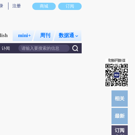
录
注册
商城
订阅
lish
mini+
周刊
数据通
讣闻
订阅