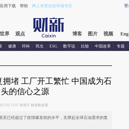
登
应用下载
帮助
网上有害信息举报专区
世界
观点
博客
图片
视频
Eng
源
健康
环科
民生
ESG
数字说
比较
中国改革
专题
拥堵 工厂开工繁忙 中国成为石
多头的信心之源
4月21日 15:07 来源于 财新数据通
甚至已经超过了疫情爆发前的水平，支撑起全球石油需求的复