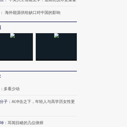
：
海外能源供给缺口对中国的影响
频
客
：
多看少动
跨国走私7万
视线｜被称为“蟑螂”的印
视线｜“入侵”还是“人道危
检体内含3种
度Z世代 用街头抗争将教
机”？难民潮撕裂西班牙
秘鲁纳斯
育部长拱下台
飞地休达
13人遇难
分子
：
AI冲击之下，年轻人与高学历女性更
坤
：
耳闻目睹的几位律师