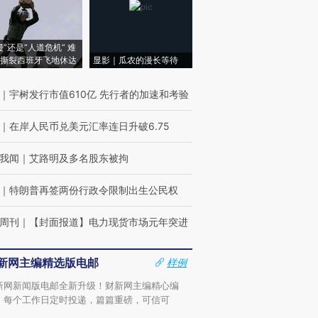
侵”还是“人道危机” 难
撕裂西班牙飞地休达
显影｜瓜农的漫长等待
｜
宇树发行市值610亿 先行者的加速和考验
｜
在岸人民币兑美元汇率连日升破6.75
我闻
｜
艾路明及多名股东被拘
｜
特朗普再签两份行政令限制出生公民权
周刊
｜
【封面报道】电力现货市场元年突进
新网主编精选版电邮
样例
新网新闻版电邮全新升级！财新网主编精心编
，每个工作日定时投递，篇篇重磅，可信可
。