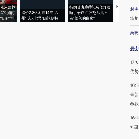
上老人营养
特朗普出席葬礼疑似打瞌
视线｜全球
村夫
3% 如何
造价2.8亿闲置14年 温
睡引争议 白宫怒斥批评
97个 印度如
饭碗”?
州“明珠七号”邮轮侧翻
者“堕落的白痴”
的夏天
续加
吴晓
最
17:
优势
16:
最新
参数
16:
社融