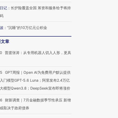
最热百城独占
视线｜不考竞赛的王虹、
视线｜极
日记
：
长护险覆盖全国 筹资和服务给予将持
何熬过48°C
38岁梅西上演帽子戏法
围棋失利的邓煜 两位菲尔
水位跌破
码
阿根廷3-0阿尔及利亚
兹奖得主的“非天才”拼图
猛犸象化
波
：
“沉睡”的10万亿元公积金
新文章
00
普渡张涛：从专用机器人切入人形，更具
55
GPT周报｜Open AI为免费用户默认提供
入门模型GPT-5.6 Luna；阿里发布2.4万亿
大模型Qwen3.8；DeepSeek宣布即将涨价
46
财新调查｜7月金融数据季节性承压 新增
或取决于政府债券