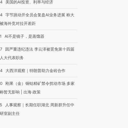
44
美国的AI投资、利率与经济
44
字节跳动开全员会复盘AI业务进展 称大
被海外竞对拉开差距
1
AI不是镜子，是蒸馏器
07
因严重违纪违法 李云泽被罢免第十四届
人大代表职务
44
大西洋观察｜特朗普助力金砖合作
40
刚果（金）铜钴精矿禁令扰动市场 多家
称暂无影响 | 出海·政策
25
人事观察｜长期任职湖北 周新群升任中
研室副主任