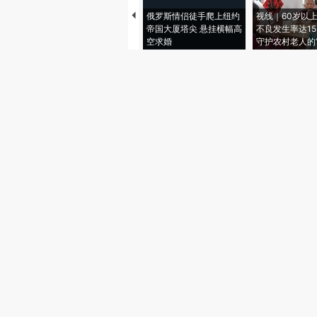
俄罗斯情侣徒手爬上纽约
视线｜60岁以
帝国大厦塔尖 悬挂横幅高
不良发生率达15.
空求婚
守护农村老人的“