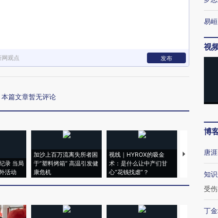
易峘
视
新网观点
发布
本篇文章暂无评论
博
唐涯
加沙上百万流离失所者困
视线｜HYROX的吸金
马航飞行员
纪录 当局
于“塑料烤箱” 高温引发健
术：是什么让中产们甘
粒摇头丸 尿
外活动
康危机
心“花钱找虐”？
毒品
知识
受伤
丁金