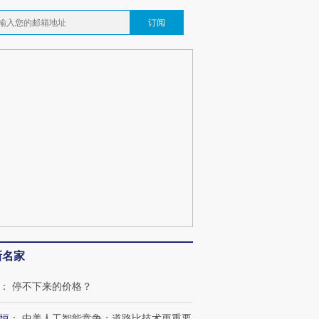
订阅
新名家
：
停不下来的价格？
恒
：
中美人工智能竞争：道路比技术更重要