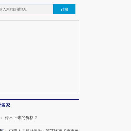
订阅
跨国走私7万
视线｜被称为“蟑螂”的印
视线｜“入侵”还是“人道危
检体内含3种
度Z世代 用街头抗争将教
机”？难民潮撕裂西班牙
秘鲁纳斯
育部长拱下台
飞地休达
13人遇难
视线｜全球最热百城独占
视线｜不
年纪录 当局
97个 印度如何熬过48°C
38岁梅西上演帽子戏法
围棋失利
切户外活动
的夏天
阿根廷3-0阿尔及利亚
兹奖得主
新名家
：
停不下来的价格？
恒
：
中美人工智能竞争：道路比技术更重要