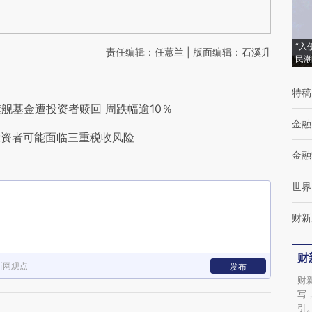
“入
责任编辑：任蕙兰 | 版面编辑：石溪升
民潮
特稿
旗舰基金遭投资者赎回 周跌幅逾10％
金融
投资者可能面临三重税收风险
金融
世界
财新
财
新网观点
发布
财
写
引