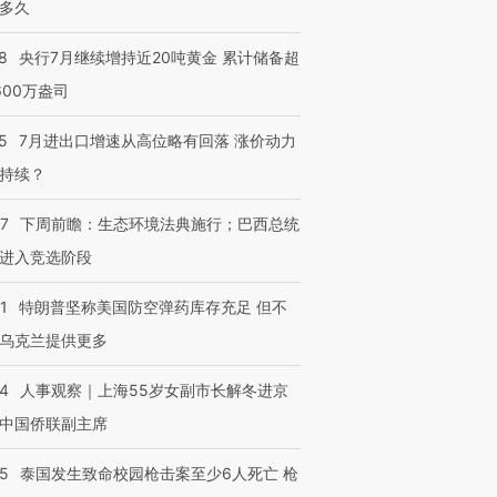
多久
8
央行7月继续增持近20吨黄金 累计储备超
600万盎司
5
7月进出口增速从高位略有回落 涨价动力
持续？
07
下周前瞻：生态环境法典施行；巴西总统
进入竞选阶段
1
特朗普坚称美国防空弹药库存充足 但不
乌克兰提供更多
24
人事观察｜上海55岁女副市长解冬进京
中国侨联副主席
45
泰国发生致命校园枪击案至少6人死亡 枪