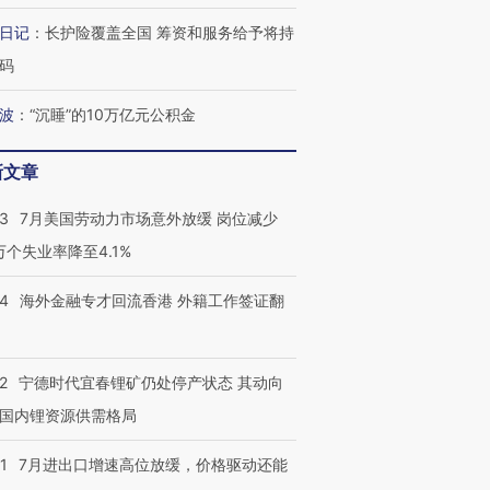
日记
：
长护险覆盖全国 筹资和服务给予将持
码
波
：
“沉睡”的10万亿元公积金
新文章
43
7月美国劳动力市场意外放缓 岗位减少
3万个失业率降至4.1%
14
海外金融专才回流香港 外籍工作签证翻
2
宁德时代宜春锂矿仍处停产状态 其动向
国内锂资源供需格局
1
7月进出口增速高位放缓，价格驱动还能