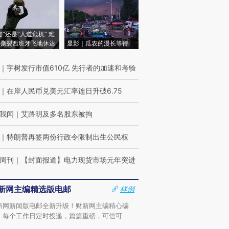
侵”还是“人道危机” 难
撕裂西班牙飞地休达
显影｜瓜农的漫长等待
｜
宇树发行市值610亿 先行者的加速和考验
｜
在岸人民币兑美元汇率连日升破6.75
我闻
｜
艾路明及多名股东被拘
｜
特朗普再签两份行政令限制出生公民权
周刊
｜
【封面报道】电力现货市场元年突进
新网主编精选版电邮
样例
新网新闻版电邮全新升级！财新网主编精心编
，每个工作日定时投递，篇篇重磅，可信可
。