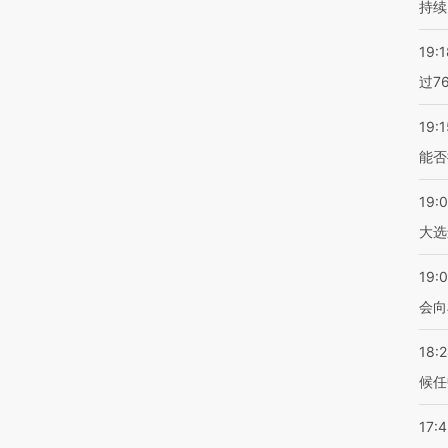
持续
19:1
过7
19:1
能否
19:
大选
19:0
会向
18:
候任
17: