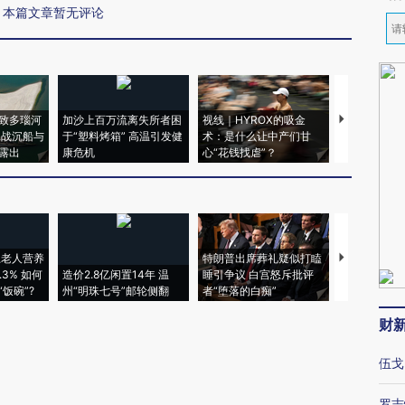
本篇文章暂无评论
致多瑙河
加沙上百万流离失所者困
视线｜HYROX的吸金
马航飞行员
二战沉船与
于“塑料烤箱” 高温引发健
术：是什么让中产们甘
粒摇头丸 尿
露出
康危机
心“花钱找虐”？
毒品
上老人营养
特朗普出席葬礼疑似打瞌
3% 如何
造价2.8亿闲置14年 温
睡引争议 白宫怒斥批评
韩国高温创百
饭碗”?
州“明珠七号”邮轮侧翻
者“堕落的白痴”
警告停止一
财
伍戈
罗志