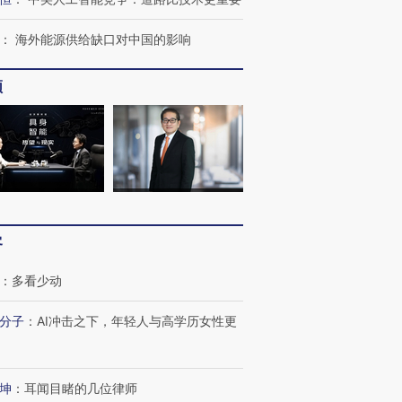
：
海外能源供给缺口对中国的影响
频
客
：
多看少动
分子
：
AI冲击之下，年轻人与高学历女性更
坤
：
耳闻目睹的几位律师