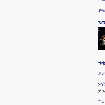
易峘
视
博
唐涯
知识
受伤
丁金