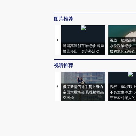
图片推荐
视线｜极端高温
韩国高温创百年纪录 当局
水位跌破纪录 
警告停止一切户外活动
猛犸象化石接连
视听推荐
俄罗斯情侣徒手爬上纽约
视线｜60岁以
帝国大厦塔尖 悬挂横幅高
不良发生率达15.
空求婚
守护农村老人的“