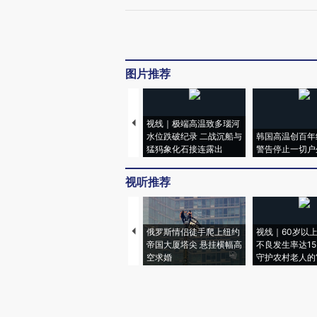
图片推荐
视线｜极端高温致多瑙河
水位跌破纪录 二战沉船与
韩国高温创百年
猛犸象化石接连露出
警告停止一切户
视听推荐
俄罗斯情侣徒手爬上纽约
视线｜60岁以
帝国大厦塔尖 悬挂横幅高
不良发生率达15.
空求婚
守护农村老人的“