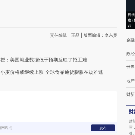
视线
度Z
台
责任编辑：王晶 | 版面编辑：李东昊
金融
政经
教授：美国就业数据低于预期反映了招工难
世界
小麦价格或继续上涨 全球食品通货膨胀在劫难逃
地产
财新
财
财
写
新网观点
发布
引