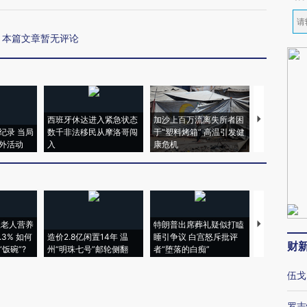
本篇文章暂无评论
西班牙休达进入紧急状态
加沙上百万流离失所者困
马航飞行员
纪录 当局
数千非法移民从摩洛哥闯
于“塑料烤箱” 高温引发健
粒摇头丸 尿
外活动
入
康危机
毒品
上老人营养
特朗普出席葬礼疑似打瞌
视线｜全球
3% 如何
造价2.8亿闲置14年 温
睡引争议 白宫怒斥批评
97个 印度如
财
饭碗”?
州“明珠七号”邮轮侧翻
者“堕落的白痴”
的夏天
伍戈
罗志