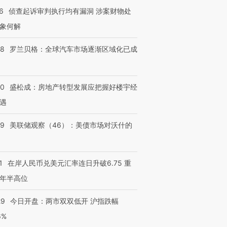
6
侦查起诉审判执行均有漏洞 涉案财物处
象何解
58
罗兰贝格：全球汽车市场逐渐区域化已成
50
盛松成：房地产转型发展应把握好楼宇经
遇
39
美联储观察（46）：美债市场对沃什的
1
在岸人民币兑美元汇率连日升破6.75 重
年半高位
29
今日开盘：两市双双低开 沪指跌幅
6%