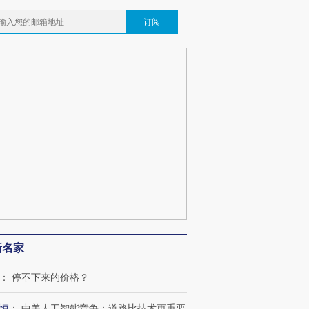
订阅
跨国走私7万
视线｜HY
检体内含3种
泽连斯基密集出访美英 索
秘鲁纳斯卡观光飞机坠毁
术：是什
要防空导弹“救急”
13人遇难
心“花钱找
最热百城独占
视线｜不考竞赛的王虹、
何熬过48°C
38岁梅西上演帽子戏法
围棋失利的邓煜 两位菲尔
习近平抵
新名家
阿根廷3-0阿尔及利亚
兹奖得主的“非天才”拼图
再访朝鲜
：
停不下来的价格？
恒
：
中美人工智能竞争：道路比技术更重要