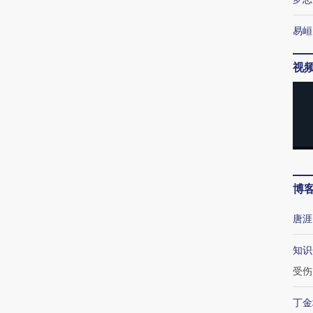
易峘
视
博
唐涯
知识
受伤
丁金