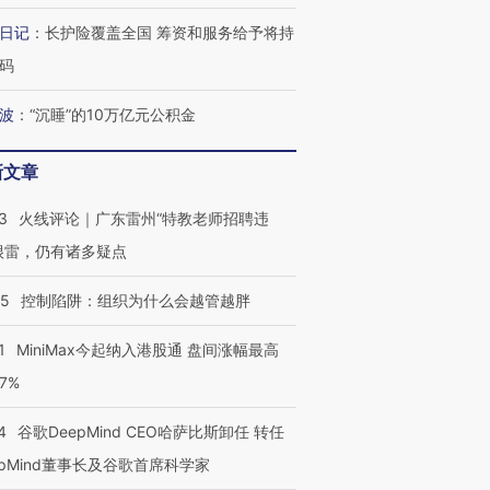
日记
：
长护险覆盖全国 筹资和服务给予将持
码
波
：
“沉睡”的10万亿元公积金
新文章
3
火线评论｜广东雷州“特教老师招聘违
很雷，仍有诸多疑点
05
控制陷阱：组织为什么会越管越胖
1
MiniMax今起纳入港股通 盘间涨幅最高
77%
4
谷歌DeepMind CEO哈萨比斯卸任 转任
epMind董事长及谷歌首席科学家