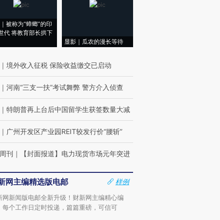
｜被称为“蟑螂”的印
世代 将教育部长拱下
显影｜瓜农的漫长等待
｜
境外收入征税 保险收益缴交已启动
｜
河南“三支一扶”考试舞弊 警方介入侦查
｜
特朗普再上台后中国留学生获签数量大减
｜
广州开发区产业园REIT较发行价“腰斩”
周刊
｜
【封面报道】电力现货市场元年突进
新网主编精选版电邮
样例
新网新闻版电邮全新升级！财新网主编精心编
，每个工作日定时投递，篇篇重磅，可信可
。