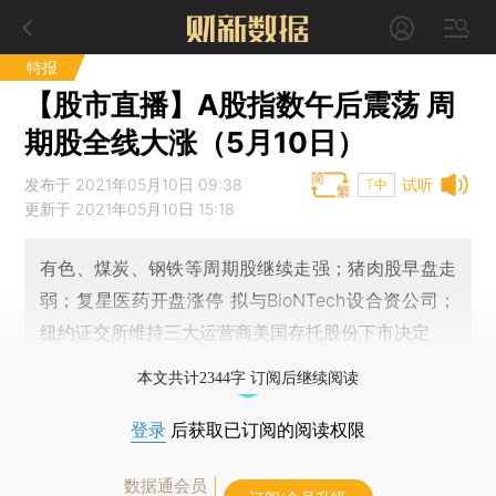
特报
【股市直播】A股指数午后震荡 周
期股全线大涨（5月10日）
发布于 2021年05月10日 09:38
试听
T中
更新于 2021年05月10日 15:18
有色、煤炭、钢铁等周期股继续走强；猪肉股早盘走
弱；复星医药开盘涨停 拟与BioNTech设合资公司；
纽约证交所维持三大运营商美国存托股份下市决定
本文共计2344字 订阅后继续阅读
登录
后获取已订阅的阅读权限
数据通会员