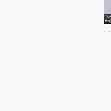
“入
民潮
特稿
金融
金融
世界
财新
财
财
写
引