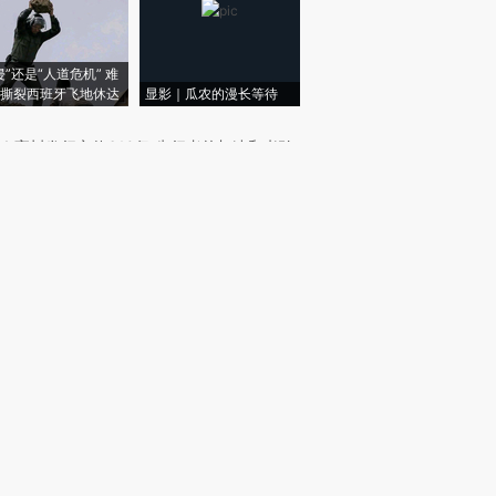
侵”还是“人道危机” 难
撕裂西班牙飞地休达
显影｜瓜农的漫长等待
｜
宇树发行市值610亿 先行者的加速和考验
｜
在岸人民币兑美元汇率连日升破6.75
我闻
｜
艾路明及多名股东被拘
｜
特朗普再签两份行政令限制出生公民权
周刊
｜
【封面报道】电力现货市场元年突进
新网主编精选版电邮
样例
新网新闻版电邮全新升级！财新网主编精心编
，每个工作日定时投递，篇篇重磅，可信可
。