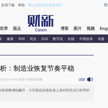
登
应用下载
帮助
网上有害信息举报专区
世界
观点
博客
图片
视频
Eng
源
健康
环科
民生
ESG
数字说
比较
中国改革
专题
分析：制造业恢复节奏平稳
试听
6月01日 09:45 来源于 财新数据通
，价格指数继续飙升，大宗商品价格快速上涨对经济运行秩序的