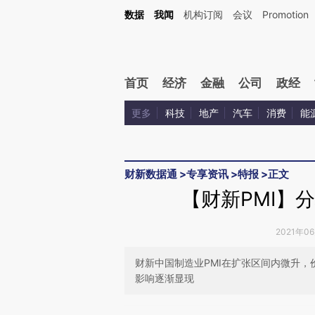
数据
我闻
机构订阅
会议
Promotion
首页
经济
金融
公司
政经
更多
科技
地产
汽车
消费
能
财新数据通
>
专享资讯
>
特报
>
正文
【财新PMI】
2021年0
财新中国制造业PMI在扩张区间内微升
影响逐渐显现