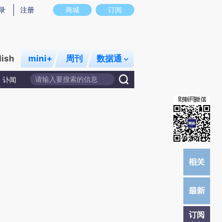
录
注册
商城
订阅
lish
mini+
周刊
数据通
讣闻
订阅