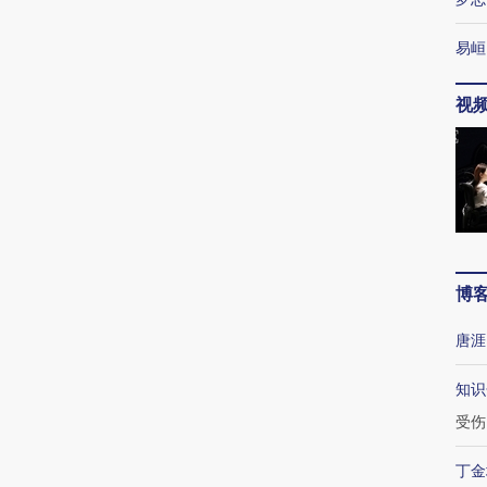
易峘
视
博
唐涯
知识
受伤
丁金