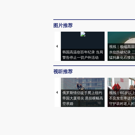
图片推荐
视线｜极端高温
韩国高温创百年纪录 当局
水位跌破纪录 
警告停止一切户外活动
猛犸象化石接连
视听推荐
俄罗斯情侣徒手爬上纽约
视线｜60岁以
帝国大厦塔尖 悬挂横幅高
不良发生率达15.
空求婚
守护农村老人的“