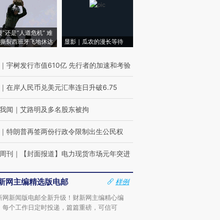
侵”还是“人道危机” 难
撕裂西班牙飞地休达
显影｜瓜农的漫长等待
｜
宇树发行市值610亿 先行者的加速和考验
｜
在岸人民币兑美元汇率连日升破6.75
我闻
｜
艾路明及多名股东被拘
｜
特朗普再签两份行政令限制出生公民权
周刊
｜
【封面报道】电力现货市场元年突进
新网主编精选版电邮
样例
新网新闻版电邮全新升级！财新网主编精心编
，每个工作日定时投递，篇篇重磅，可信可
。