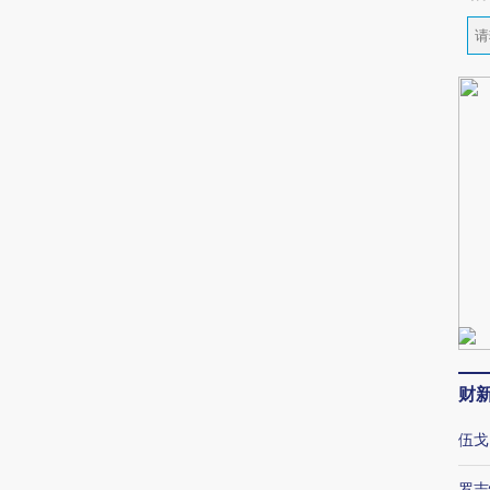
财
伍戈
罗志