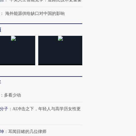
：
海外能源供给缺口对中国的影响
频
客
：
多看少动
分子
：
AI冲击之下，年轻人与高学历女性更
坤
：
耳闻目睹的几位律师