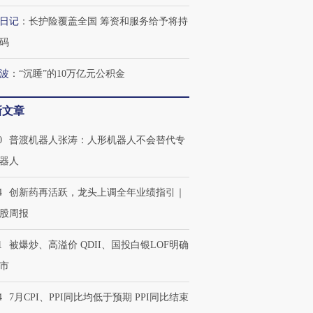
日记
：
长护险覆盖全国 筹资和服务给予将持
码
波
：
“沉睡”的10万亿元公积金
新文章
0
普渡机器人张涛：人形机器人不会替代专
器人
4
创新药再活跃，龙头上调全年业绩指引｜
股周报
1
被爆炒、高溢价 QDII、国投白银LOF明确
市
4
7月CPI、PPI同比均低于预期 PPI同比结束