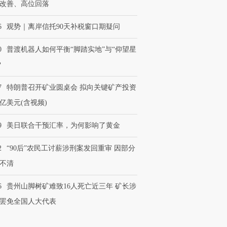
改善、高位回落
6
观势｜离岸信托90天补税窗口期疑问
0
普渡机器人如何平衡“脚踏实地”与“仰望星
？
7
特朗普召开矿业圆桌会 拟向关键矿产投资
0亿美元(含视频)
9
美日联合干预汇率，为何影响了黄金
2
“90后”农民工讨薪涉刑案发回重审 因部分
不清
6
贵州山脚树矿难致16人死亡近三年 矿长涉
罢免全国人大代表