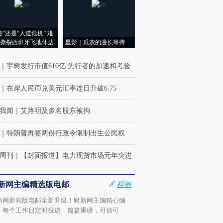
宫怒斥批评
水位跌破纪录 二战沉船与
38岁梅西上演帽子戏法 阿
围棋失利
痴”
猛犸象化石接连露出
根廷3-0阿尔及利亚
兹奖得主
侵”还是“人道危机” 难
撕裂西班牙飞地休达
显影｜瓜农的漫长等待
｜
宇树发行市值610亿 先行者的加速和考验
｜
在岸人民币兑美元汇率连日升破6.75
我闻
｜
艾路明及多名股东被拘
｜
特朗普再签两份行政令限制出生公民权
周刊
｜
【封面报道】电力现货市场元年突进
新网主编精选版电邮
样例
新网新闻版电邮全新升级！财新网主编精心编
，每个工作日定时投递，篇篇重磅，可信可
。