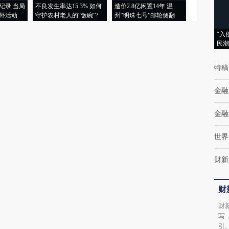
纪录 当局
不良发生率达15.3% 如何
造价2.8亿闲置14年 温
睡引争议 白
外活动
守护农村老人的“饭碗”?
州“明珠七号”邮轮侧翻
者“堕落的白
“入
民潮
特稿
金融
金融
世界
财新
财
财
写
引