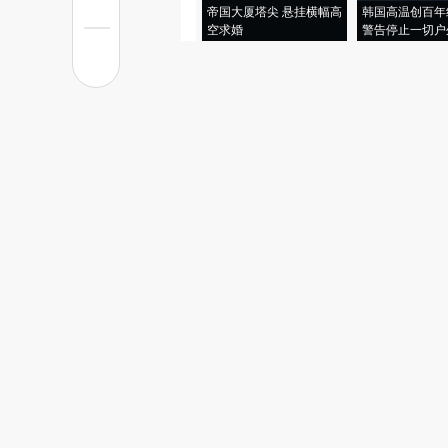
帝国大厦塔尖 悬挂横幅高
韩国高温创百年
空求婚
警告停止一切户