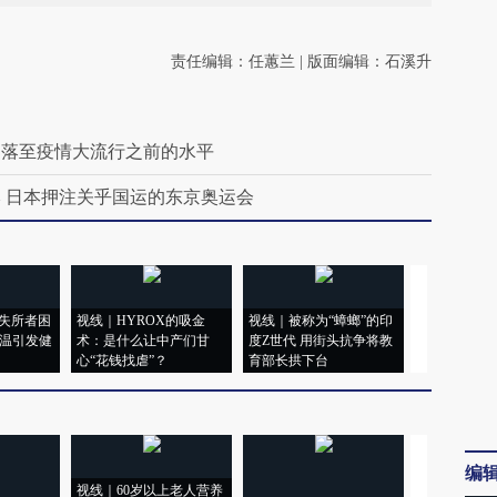
责任编辑：任蕙兰 | 版面编辑：石溪升
回落至疫情大流行之前的水平
 日本押注关乎国运的东京奥运会
失所者困
视线｜HYROX的吸金
视线｜被称为“蟑螂”的印
视线｜“入侵
高温引发健
术：是什么让中产们甘
度Z世代 用街头抗争将教
机”？难民潮
心“花钱找虐”？
育部长拱下台
飞地休达
编
视线｜60岁以上老人营养
特朗普出席