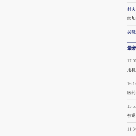
村夫
续加
吴晓
最
17:0
用机
16:1
医药
15:5
被退
11:3