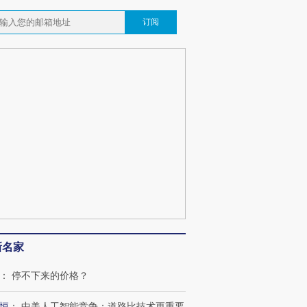
订阅
新名家
：
停不下来的价格？
恒
：
中美人工智能竞争：道路比技术更重要