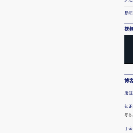
易峘
视
博
唐涯
知识
受伤
丁金