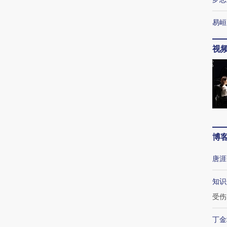
易峘
视
博
唐涯
知识
受伤
丁金