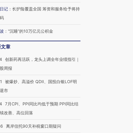
日记
：
长护险覆盖全国 筹资和服务给予将持
码
波
：
“沉睡”的10万亿元公积金
新文章
4
创新药再活跃，龙头上调全年业绩指引｜
股周报
1
被爆炒、高溢价 QDII、国投白银LOF明
退市
4
7月CPI、PPI同比均低于预期 PPI同比结
续改善、高位回落
46
离岸信托90天补税窗口期疑问