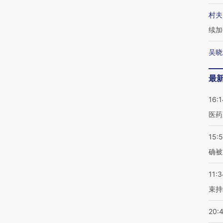
村夫
续加
吴晓
最
16:1
医药
15:5
确被
11:3
束持
20: