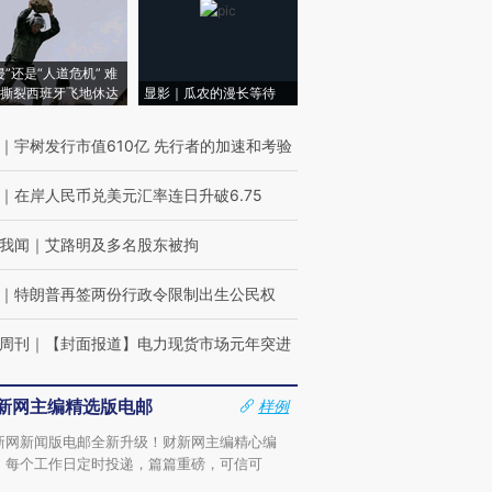
侵”还是“人道危机” 难
撕裂西班牙飞地休达
显影｜瓜农的漫长等待
｜
宇树发行市值610亿 先行者的加速和考验
｜
在岸人民币兑美元汇率连日升破6.75
我闻
｜
艾路明及多名股东被拘
｜
特朗普再签两份行政令限制出生公民权
周刊
｜
【封面报道】电力现货市场元年突进
新网主编精选版电邮
样例
新网新闻版电邮全新升级！财新网主编精心编
，每个工作日定时投递，篇篇重磅，可信可
。