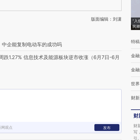
版面编辑：刘潇
“入
民潮
特稿
 中企能复制电动车的成功吗
金融
1.27% 信息技术及能源板块逆市收涨（6月7日-6月
金融
世界
财新
财
财
新网观点
发布
写
引