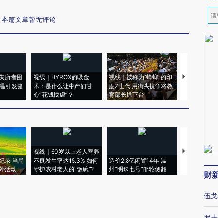
本篇文章暂无评论
失所者困
视线｜HYROX的吸金
视线｜被称为“蟑螂”的印
视线｜“入侵
高温引发健
术：是什么让中产们甘
度Z世代 用街头抗争将教
机”？难民潮
心“花钱找虐”？
育部长拱下台
飞地休达
视线｜60岁以上老人营养
特朗普出席
纪录 当局
不良发生率达15.3% 如何
造价2.8亿闲置14年 温
睡引争议 白
外活动
守护农村老人的“饭碗”?
州“明珠七号”邮轮侧翻
者“堕落的白
财
伍戈
罗志