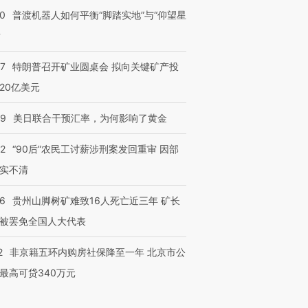
00
普渡机器人如何平衡“脚踏实地”与“仰望星
？
57
特朗普召开矿业圆桌会 拟向关键矿产投
20亿美元
09
美日联合干预汇率，为何影响了黄金
32
“90后”农民工讨薪涉刑案发回重审 因部
实不清
36
贵州山脚树矿难致16人死亡近三年 矿长
被罢免全国人大代表
2
非京籍五环内购房社保降至一年 北京市公
最高可贷340万元