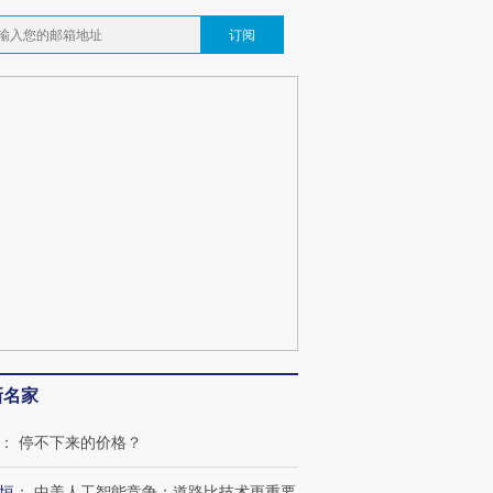
订阅
”还是“人道危
湖北宜昌局部短时降雨
哈尔滨遭遇短时极端强降
撕裂西班牙
128毫米 紧急转移近
雨 3小时累计雨量超80毫
秘鲁纳斯
4000人
米
13人遇难
葬礼疑似打瞌
视线｜极端高温致多瑙河
视线｜不
宫怒斥批评
水位跌破纪录 二战沉船与
38岁梅西上演帽子戏法
围棋失利
痴”
猛犸象化石接连露出
阿根廷3-0阿尔及利亚
兹奖得主
新名家
：
停不下来的价格？
恒
：
中美人工智能竞争：道路比技术更重要