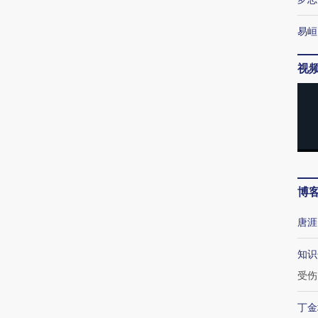
易峘
视
博
唐涯
知识
受伤
丁金