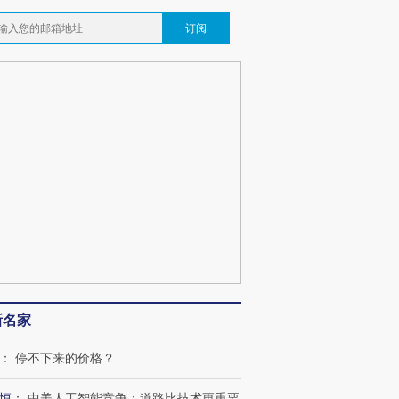
订阅
跨国走私7万
视线｜被称为“蟑螂”的印
视线｜“入侵”还是“人道危
检体内含3种
度Z世代 用街头抗争将教
机”？难民潮撕裂西班牙
秘鲁纳斯
育部长拱下台
飞地休达
13人遇难
葬礼疑似打瞌
视线｜极端高温致多瑙河
视线｜不
宫怒斥批评
38岁梅西上演帽子戏法
水位跌破纪录 二战沉船与
围棋失利
痴”
阿根廷3-0阿尔及利亚
猛犸象化石接连露出
兹奖得主
新名家
：
停不下来的价格？
恒
：
中美人工智能竞争：道路比技术更重要