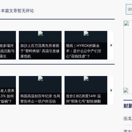
本篇文章暂无评论
致多瑙河
加沙上百万流离失所者困
视线｜HYROX的吸金
马航飞行员
二战沉船与
于“塑料烤箱” 高温引发健
术：是什么让中产们甘
粒摇头丸 尿
露出
康危机
心“花钱找虐”？
毒品
上老人营养
特朗普出席
3% 如何
韩国高温创百年纪录 当局
造价2.8亿闲置14年 温
睡引争议 白
饭碗”?
警告停止一切户外活动
州“明珠七号”邮轮侧翻
者“堕落的白
财
伍戈
罗志