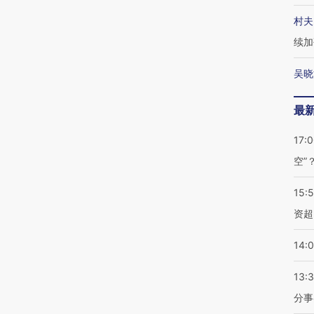
村夫
续加
吴晓
最
17:
空”
15:
资超
14:
13:
分事