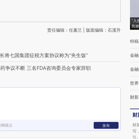
“入
民潮
责任编辑：任蕙兰 | 版面编辑：石溪升
特稿
长将七国集团征税方案协议称为“夹生饭”
金融
药争议不断 三名FDA咨询委员会专家辞职
金融
世界
财新
财
财
新网观点
发布
写
引