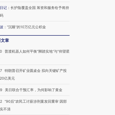
日记
：
长护险覆盖全国 筹资和服务给予将持
码
波
：
“沉睡”的10万亿元公积金
新文章
00
普渡机器人如何平衡“脚踏实地”与“仰望星
？
57
特朗普召开矿业圆桌会 拟向关键矿产投
20亿美元
09
美日联合干预汇率，为何影响了黄金
32
“90后”农民工讨薪涉刑案发回重审 因部
实不清