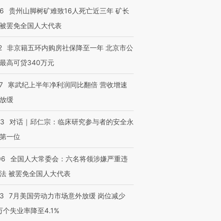
36
贵州山脚树矿难致16人死亡近三年 矿长
被罢免全国人大代表
2
非京籍五环内购房社保降至一年 北京市公
最高可贷340万元
7
寒武纪上半年净利润同比翻倍 营收增速
放缓
53
对话｜邱仁宗：临床研究参与者的安全永
第一位
06
全国人大常委会：六名将领涉嫌严重违
法 被罢免全国人大代表
43
7月美国劳动力市场意外放缓 岗位减少
3万个失业率降至4.1%