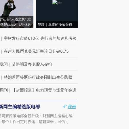
侵”还是“人道危机” 难
撕裂西班牙飞地休达
显影｜瓜农的漫长等待
｜
宇树发行市值610亿 先行者的加速和考验
｜
在岸人民币兑美元汇率连日升破6.75
我闻
｜
艾路明及多名股东被拘
｜
特朗普再签两份行政令限制出生公民权
周刊
｜
【封面报道】电力现货市场元年突进
新网主编精选版电邮
样例
新网新闻版电邮全新升级！财新网主编精心编
，每个工作日定时投递，篇篇重磅，可信可
。