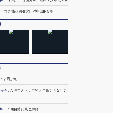
：
海外能源供给缺口对中国的影响
频
客
：
多看少动
分子
：
AI冲击之下，年轻人与高学历女性更
坤
：
耳闻目睹的几位律师