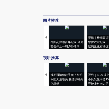
图片推荐
视线｜极端高温
韩国高温创百年纪录 当局
水位跌破纪录 
警告停止一切户外活动
猛犸象化石接连
视听推荐
俄罗斯情侣徒手爬上纽约
视线｜60岁以
帝国大厦塔尖 悬挂横幅高
不良发生率达15.
空求婚
守护农村老人的“