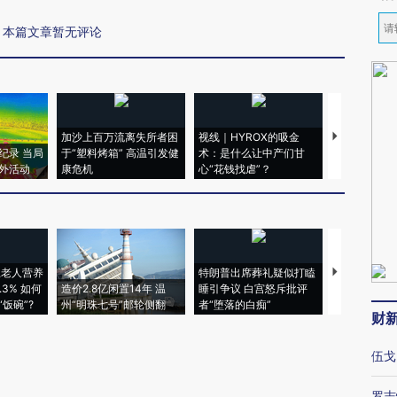
本篇文章暂无评论
加沙上百万流离失所者困
视线｜HYROX的吸金
马航飞行员
纪录 当局
于“塑料烤箱” 高温引发健
术：是什么让中产们甘
粒摇头丸 尿
外活动
康危机
心“花钱找虐”？
毒品
上老人营养
特朗普出席葬礼疑似打瞌
视线｜全球
3% 如何
造价2.8亿闲置14年 温
睡引争议 白宫怒斥批评
97个 印度如
饭碗”?
州“明珠七号”邮轮侧翻
者“堕落的白痴”
的夏天
财
伍戈
罗志