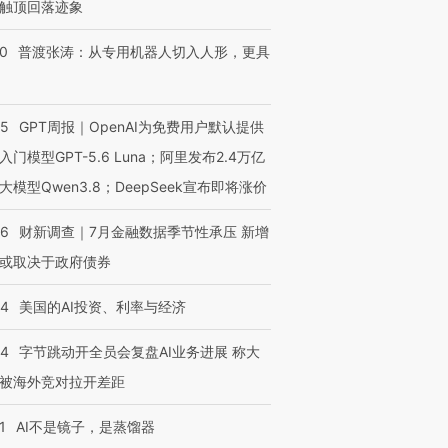
触顶回落迹象
00
普渡张涛：从专用机器人切入人形，更具
55
GPT周报｜OpenAI为免费用户默认提供
入门模型GPT-5.6 Luna；阿里发布2.4万亿
大模型Qwen3.8；DeepSeek宣布即将涨价
46
财新调查｜7月金融数据季节性承压 新增
或取决于政府债券
44
美国的AI投资、利率与经济
44
字节跳动开全员会复盘AI业务进展 称大
被海外竞对拉开差距
1
AI不是镜子，是蒸馏器