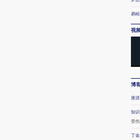
易峘
视
博
唐涯
知识
受伤
丁金