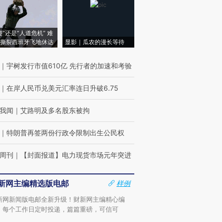
侵”还是“人道危机” 难
撕裂西班牙飞地休达
显影｜瓜农的漫长等待
｜
宇树发行市值610亿 先行者的加速和考验
｜
在岸人民币兑美元汇率连日升破6.75
我闻
｜
艾路明及多名股东被拘
｜
特朗普再签两份行政令限制出生公民权
周刊
｜
【封面报道】电力现货市场元年突进
新网主编精选版电邮
样例
新网新闻版电邮全新升级！财新网主编精心编
，每个工作日定时投递，篇篇重磅，可信可
。