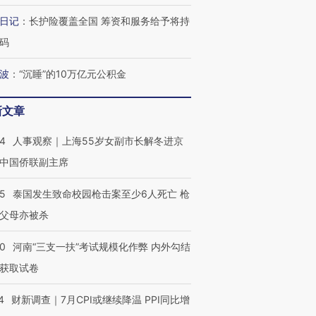
日记
：
长护险覆盖全国 筹资和服务给予将持
码
波
：
“沉睡”的10万亿元公积金
新文章
24
人事观察｜上海55岁女副市长解冬进京
中国侨联副主席
45
泰国发生致命校园枪击案至少6人死亡 枪
父母亦被杀
40
河南“三支一扶”考试规模化作弊 内外勾结
获取试卷
4
财新调查｜7月CPI或继续降温 PPI同比增