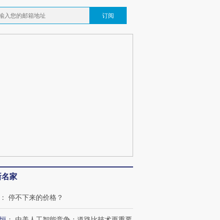
订阅
跨国走私7万
视线｜被称为“蟑螂”的印
视线｜“入侵”还是“人道危
检体内含3种
度Z世代 用街头抗争将教
机”？难民潮撕裂西班牙
秘鲁纳斯
育部长拱下台
飞地休达
13人遇难
最热百城独占
视线｜不考竞赛的王虹、
视线｜极
何熬过48°C
38岁梅西上演帽子戏法
围棋失利的邓煜 两位菲尔
水位跌破
阿根廷3-0阿尔及利亚
兹奖得主的“非天才”拼图
猛犸象化
新名家
：
停不下来的价格？
恒
：
中美人工智能竞争：道路比技术更重要