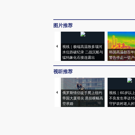
图片推荐
视线｜极端高温致多瑙河
水位跌破纪录 二战沉船与
韩国高温创百年
猛犸象化石接连露出
警告停止一切户
视听推荐
俄罗斯情侣徒手爬上纽约
视线｜60岁以
帝国大厦塔尖 悬挂横幅高
不良发生率达15.
空求婚
守护农村老人的“