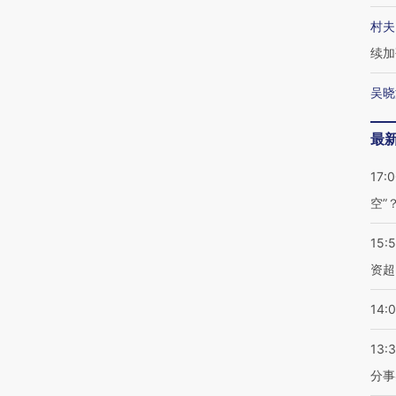
村夫
续加
吴晓
最
17:
空”
15:
资超
14:
13:
分事