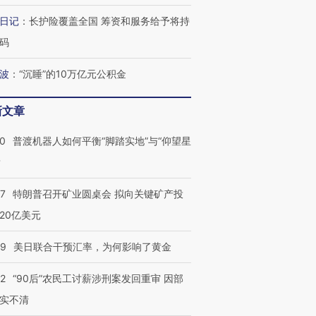
日记
：
长护险覆盖全国 筹资和服务给予将持
码
波
：
“沉睡”的10万亿元公积金
新文章
00
普渡机器人如何平衡“脚踏实地”与“仰望星
？
57
特朗普召开矿业圆桌会 拟向关键矿产投
20亿美元
09
美日联合干预汇率，为何影响了黄金
32
“90后”农民工讨薪涉刑案发回重审 因部
实不清