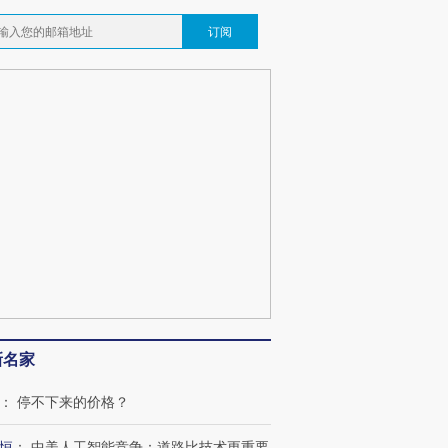
订阅
跨国走私7万
视线｜被称为“蟑螂”的印
视线｜“入侵”还是“人道危
检体内含3种
度Z世代 用街头抗争将教
机”？难民潮撕裂西班牙
秘鲁纳斯
育部长拱下台
飞地休达
13人遇难
葬礼疑似打瞌
视线｜极端高温致多瑙河
视线｜不
宫怒斥批评
38岁梅西上演帽子戏法
水位跌破纪录 二战沉船与
围棋失利
痴”
阿根廷3-0阿尔及利亚
猛犸象化石接连露出
兹奖得主
新名家
：
停不下来的价格？
恒
：
中美人工智能竞争：道路比技术更重要