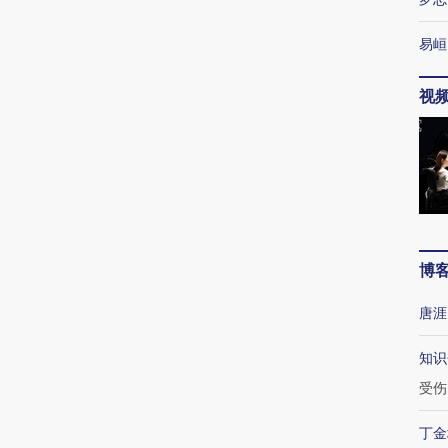
易峘
视
博
唐涯
知识
受伤
丁金