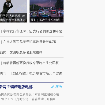
侵”还是“人道危机” 难
撕裂西班牙飞地休达
显影｜瓜农的漫长等待
｜
宇树发行市值610亿 先行者的加速和考验
｜
在岸人民币兑美元汇率连日升破6.75
我闻
｜
艾路明及多名股东被拘
｜
特朗普再签两份行政令限制出生公民权
周刊
｜
【封面报道】电力现货市场元年突进
新网主编精选版电邮
样例
新网新闻版电邮全新升级！财新网主编精心编
，每个工作日定时投递，篇篇重磅，可信可
。