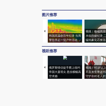
图片推荐
视线｜极端高温
韩国高温创百年纪录 当局
水位跌破纪录 
警告停止一切户外活动
猛犸象化石接连
视听推荐
俄罗斯情侣徒手爬上纽约
视线｜60岁以
帝国大厦塔尖 悬挂横幅高
不良发生率达15.
空求婚
守护农村老人的“