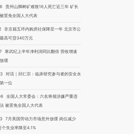
36
贵州山脚树矿难致16人死亡近三年 矿长
被罢免全国人大代表
2
非京籍五环内购房社保降至一年 北京市公
最高可贷340万元
7
寒武纪上半年净利润同比翻倍 营收增速
放缓
53
对话｜邱仁宗：临床研究参与者的安全永
第一位
06
全国人大常委会：六名将领涉嫌严重违
法 被罢免全国人大代表
43
7月美国劳动力市场意外放缓 岗位减少
3万个失业率降至4.1%