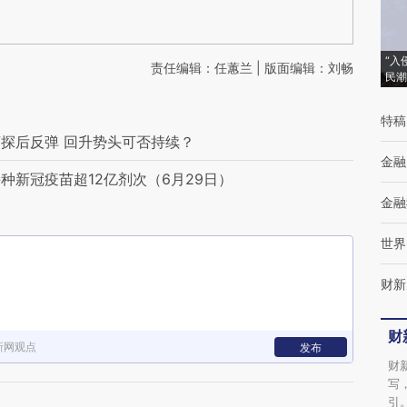
“入
责任编辑：任蕙兰 | 版面编辑：刘畅
民潮
特稿
探后反弹 回升势头可否持续？
金融
种新冠疫苗超12亿剂次（6月29日）
金融
世界
财新
财
新网观点
发布
财
写
引