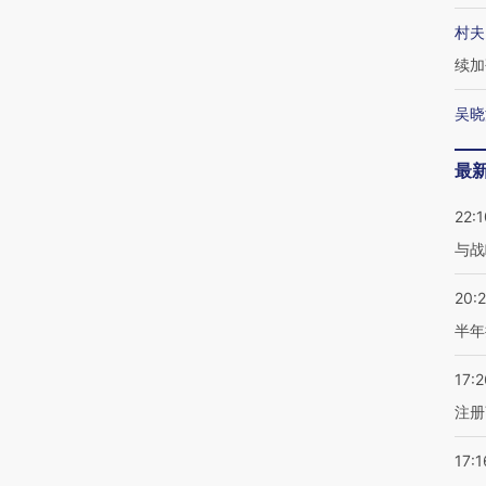
村夫
续加
吴晓
最
22:1
与战
20:
半年
17:2
注册
17:1