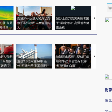
西班牙休达进入紧急状态
加沙上百万流离失所者困
视线｜HYR
纪录 当局
数千非法移民从摩洛哥闯
于“塑料烤箱” 高温引发健
术：是什么
外活动
入
康危机
心“花钱找虐
上老人营养
特朗普出席葬礼疑似打瞌
视线｜全球
3% 如何
造价2.8亿闲置14年 温
睡引争议 白宫怒斥批评
97个 印度如
饭碗”?
州“明珠七号”邮轮侧翻
者“堕落的白痴”
的夏天
财
伍戈
罗志