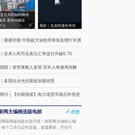
宜昌局部短时降雨
8毫米 紧急转移近
00人
显影｜瓜农的漫长等待
｜
规避封锁 中国超大油轮停靠埃及绕行非洲
｜
在岸人民币兑美元汇率连日升破6.75
我闻
｜
资管掌舵人更替 百年人寿僵局何解
｜
多国出台光伏新政加速转型
周刊
｜
【封面报道】电力现货市场元年突进
新网主编精选版电邮
样例
新网新闻版电邮全新升级！财新网主编精心编
，每个工作日定时投递，篇篇重磅，可信可
。