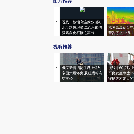
图片推荐
视线｜极端高温致多瑙河
水位跌破纪录 二战沉船与
韩国高温创百年
猛犸象化石接连露出
警告停止一切户
视听推荐
俄罗斯情侣徒手爬上纽约
视线｜60岁以
帝国大厦塔尖 悬挂横幅高
不良发生率达15.
空求婚
守护农村老人的“