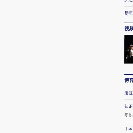
易峘
视
博
唐涯
知识
受伤
丁金