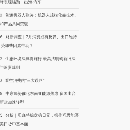
牌表现强劲｜出海·汽车
00
普渡机器人张涛：机器人规模化靠技术、
和产品共同突破
56
财新调查｜7月消费或有反弹、出口维持
 受哪些因素带动？
42
生态环境法典将施行 最高法明确新旧法
与追责规则
0
看空消费的“三大误区”
59
中东局势催化东南亚能源焦虑 多国出台
新政加速转型
05
分析｜贝森特操盘稳日元，操作巧思能否
美日货币基本面