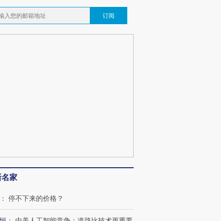
订阅
OX的吸金
马航飞行员跨国走私7万
视线｜被称为“蟑螂”的印
让中产们甘
粒摇头丸 尿检体内含3种
度Z世代 用街头抗争将教
秘鲁纳斯
”？
毒品
育部长拱下台
13人遇难
最热百城独占
视线｜不考竞赛的王虹、
何熬过48°C
38岁梅西上演帽子戏法
围棋失利的邓煜 两位菲尔
习近平抵
阿根廷3-0阿尔及利亚
兹奖得主的“非天才”拼图
再访朝鲜
新名家
：
停不下来的价格？
恒
：
中美人工智能竞争：道路比技术更重要