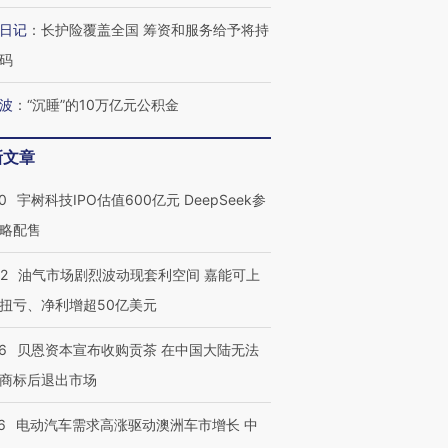
日记
：
长护险覆盖全国 筹资和服务给予将持
码
波
：
“沉睡”的10万亿元公积金
新文章
0
宇树科技IPO估值600亿元 DeepSeek参
略配售
22
油气市场剧烈波动现套利空间 嘉能可上
扭亏、净利增超50亿美元
6
贝恩资本宣布收购贡茶 在中国大陆无法
商标后退出市场
6
电动汽车需求高涨驱动澳洲车市增长 中