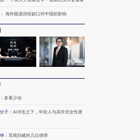
：
海外能源供给缺口对中国的影响
频
客
：
多看少动
分子
：
AI冲击之下，年轻人与高学历女性更
坤
：
耳闻目睹的几位律师