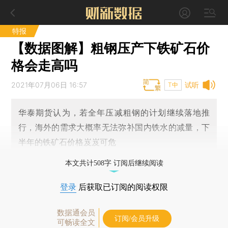
特报
【数据图解】粗钢压产下铁矿石价
格会走高吗
2021年07月06日 16:57
试听
T中
华泰期货认为，若全年压减粗钢的计划继续落地推
行，海外的需求大概率无法弥补国内铁水的减量，下
半年的铁矿石价格岌岌可危
本文共计508字 订阅后继续阅读
登录
后获取已订阅的阅读权限
数据通会员
订阅/会员升级
可畅读全文