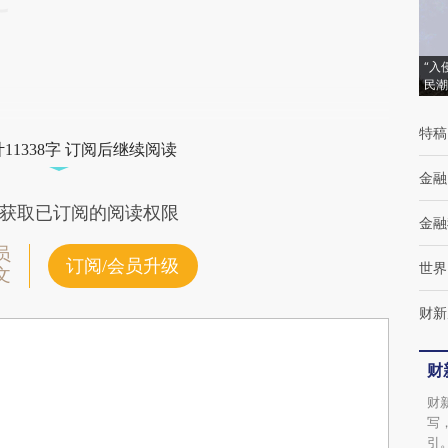
“入
民潮
特稿
11338字 订阅后继续阅读
金融
获取已订阅的阅读权限
金融
员
订阅/会员升级
世界
文
财新
财
财
写
引