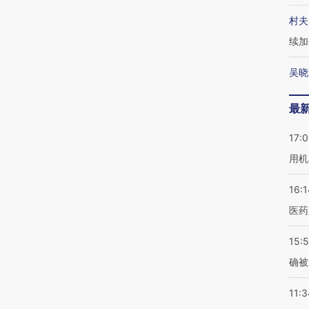
村夫
续加
吴晓
最
17:
用机
16:1
医药
15:5
确被
11:3