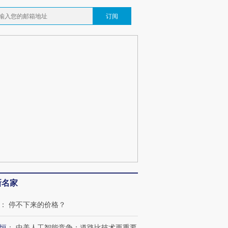
订阅
新名家
：
停不下来的价格？
恒
：
中美人工智能竞争：道路比技术更重要