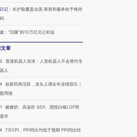
日记
：
长护险覆盖全国 筹资和服务给予将持
码
波
：
“沉睡”的10万亿元公积金
新文章
00
普渡机器人张涛：人形机器人不会替代专
器人
4
创新药再活跃，龙头上调全年业绩指引｜
股周报
1
被爆炒、高溢价 QDII、国投白银LOF明
退市
4
7月CPI、PPI同比均低于预期 PPI同比结