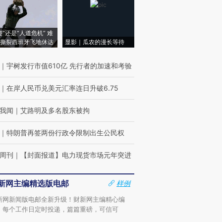
侵”还是“人道危机” 难
撕裂西班牙飞地休达
显影｜瓜农的漫长等待
｜
宇树发行市值610亿 先行者的加速和考验
｜
在岸人民币兑美元汇率连日升破6.75
我闻
｜
艾路明及多名股东被拘
｜
特朗普再签两份行政令限制出生公民权
周刊
｜
【封面报道】电力现货市场元年突进
新网主编精选版电邮
样例
新网新闻版电邮全新升级！财新网主编精心编
，每个工作日定时投递，篇篇重磅，可信可
。