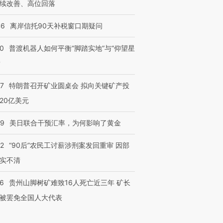
续改善、高位回落
46
离岸信托90天补税窗口期疑问
00
普渡机器人如何平衡“脚踏实地”与“仰望星
？
57
特朗普召开矿业圆桌会 拟向关键矿产投
20亿美元
09
美日联合干预汇率，为何影响了黄金
32
“90后”农民工讨薪涉刑案发回重审 因部
实不清
36
贵州山脚树矿难致16人死亡近三年 矿长
被罢免全国人大代表