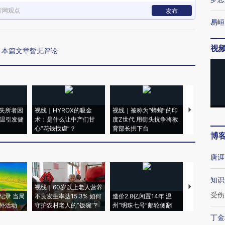
新网观点
发布
易峘
视
本篇文章暂无评论
失所者困
视线｜HYROX的吸金
视线｜被称为“蟑螂”的印
视线｜“入侵
高温引发健
术：是什么让中产们甘
度Z世代 用街头抗争将教
机”？难民潮
心“花钱找虐”？
育部长拱下台
飞地休达
博
唐涯
知识
视线｜60岁以上老人营养
特朗普出席
受伤
纪录 当局
不良发生率达15.3% 如何
造价2.8亿闲置14年 温
睡引争议 白
外活动
守护农村老人的“饭碗”?
州“明珠七号”邮轮侧翻
者“堕落的白
丁金