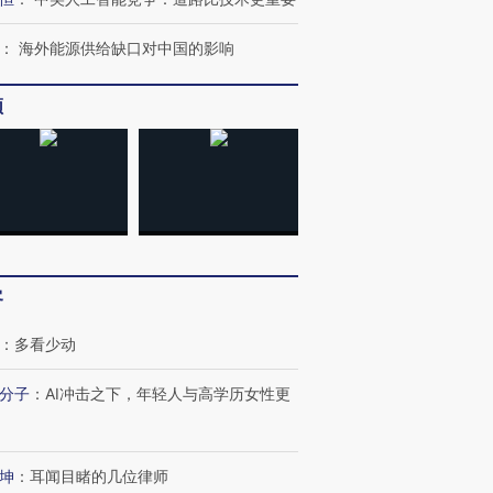
：
海外能源供给缺口对中国的影响
频
”还是“人道危
湖北宜昌局部短时降雨
哈尔滨遭遇短时极端强降
撕裂西班牙
128毫米 紧急转移近
雨 3小时累计雨量超80毫
秘鲁纳斯
4000人
米
13人遇难
客
：
多看少动
分子
：
AI冲击之下，年轻人与高学历女性更
葬礼疑似打瞌
视线｜极端高温致多瑙河
视线｜不
宫怒斥批评
水位跌破纪录 二战沉船与
38岁梅西上演帽子戏法
围棋失利
痴”
猛犸象化石接连露出
阿根廷3-0阿尔及利亚
兹奖得主
坤
：
耳闻目睹的几位律师