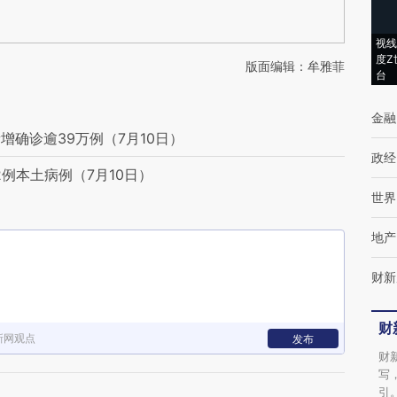
视线
度Z
版面编辑：牟雅菲
台
金融
确诊逾39万例（7月10日）
政经
例本土病例（7月10日）
世界
地产
财新
财
新网观点
发布
财
写
引