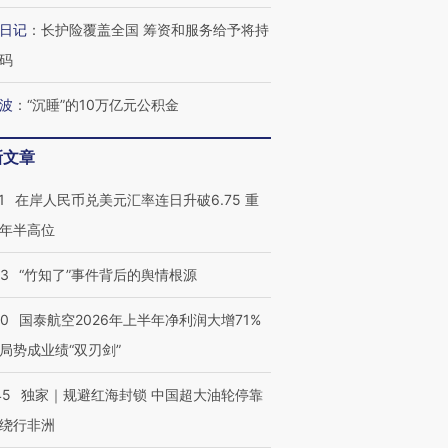
日记
：
长护险覆盖全国 筹资和服务给予将持
码
波
：
“沉睡”的10万亿元公积金
新文章
1
在岸人民币兑美元汇率连日升破6.75 重
年半高位
13
“竹知了”事件背后的舆情根源
10
国泰航空2026年上半年净利润大增71%
局势成业绩“双刃剑”
45
独家｜规避红海封锁 中国超大油轮停靠
绕行非洲