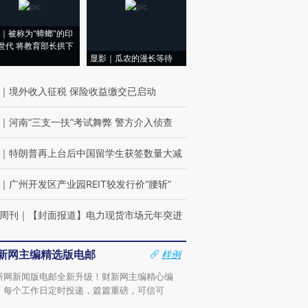
｜被称为“蟑螂”的印
世代 将教育部长拱下
显影｜瓜农的漫长等待
｜
境外收入征税 保险收益缴交已启动
｜
河南“三支一扶”考试舞弊 警方介入侦查
｜
特朗普再上台后中国留学生获签数量大减
｜
广州开发区产业园REIT较发行价“腰斩”
周刊
｜
【封面报道】电力现货市场元年突进
新网主编精选版电邮
样例
新网新闻版电邮全新升级！财新网主编精心编
，每个工作日定时投递，篇篇重磅，可信可
。