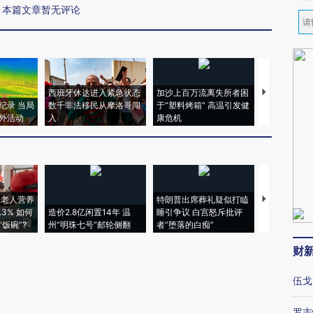
本篇文章暂无评论
西班牙休达进入紧急状态
加沙上百万流离失所者困
马航飞行员
纪录 当局
数千非法移民从摩洛哥闯
于“塑料烤箱” 高温引发健
粒摇头丸 尿
外活动
入
康危机
毒品
上老人营养
特朗普出席葬礼疑似打瞌
视线｜全球
3% 如何
造价2.8亿闲置14年 温
睡引争议 白宫怒斥批评
97个 印度如
饭碗”?
州“明珠七号”邮轮侧翻
者“堕落的白痴”
的夏天
财
伍戈
罗志