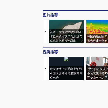
图片推荐
视线｜极端高温致多瑙河
水位跌破纪录 二战沉船与
韩国高温创百年
猛犸象化石接连露出
警告停止一切户
视听推荐
俄罗斯情侣徒手爬上纽约
视线｜60岁以
帝国大厦塔尖 悬挂横幅高
不良发生率达15.
空求婚
守护农村老人的“