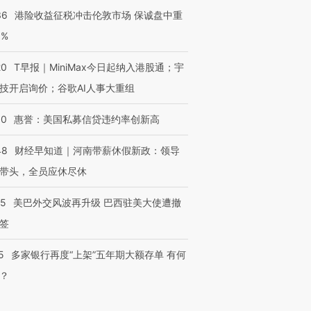
36
港险收益征税冲击伦敦市场 保诚盘中重
3%
20
T早报｜MiniMax今日起纳入港股通；宇
技开启询价；谷歌AI人事大重组
30
惠誉：美国私募信贷违约率创新高
48
财经早知道｜河南带薪休假新政：领导
带头，全员应休尽休
05
美巴外交风波再升级 巴西驻美大使遭撤
签
5
多家银行再度“上架”五年期大额存单 有何
？