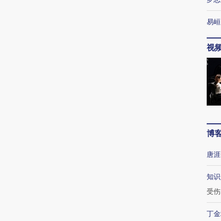
易峘
视
博
唐涯
知识
受伤
丁金