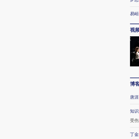
易峘
视
博
唐涯
知识
受伤
丁金