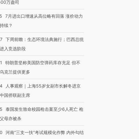
600万盎司
5
7月进出口增速从高位略有回落 涨价动力
持续？
07
下周前瞻：生态环境法典施行；巴西总统
进入竞选阶段
1
特朗普坚称美国防空弹药库存充足 但不
乌克兰提供更多
24
人事观察｜上海55岁女副市长解冬进京
中国侨联副主席
45
泰国发生致命校园枪击案至少6人死亡 枪
父母亦被杀
40
河南“三支一扶”考试规模化作弊 内外勾结