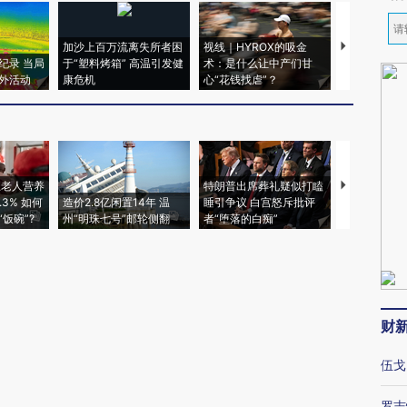
加沙上百万流离失所者困
视线｜HYROX的吸金
马航飞行员
纪录 当局
于“塑料烤箱” 高温引发健
术：是什么让中产们甘
粒摇头丸 尿
外活动
康危机
心“花钱找虐”？
毒品
上老人营养
特朗普出席葬礼疑似打瞌
视线｜全球
3% 如何
造价2.8亿闲置14年 温
睡引争议 白宫怒斥批评
97个 印度如
饭碗”?
州“明珠七号”邮轮侧翻
者“堕落的白痴”
的夏天
财
伍戈
罗志