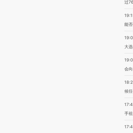
过7
19:1
能否
19:
大选
19:0
会向
18:
候任
17:
手祖
17: