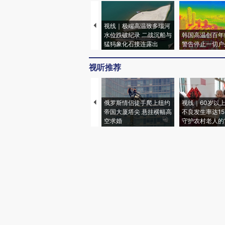
视线｜极端高温致多瑙河
水位跌破纪录 二战沉船与
韩国高温创百年
猛犸象化石接连露出
警告停止一切户
视听推荐
俄罗斯情侣徒手爬上纽约
视线｜60岁以
帝国大厦塔尖 悬挂横幅高
不良发生率达15.
空求婚
守护农村老人的“