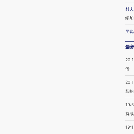
村夫
续加
吴晓
最
20:
倍
20:1
影响
19:5
持续
19:1