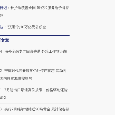
日记
：
长护险覆盖全国 筹资和服务给予将持
码
波
：
“沉睡”的10万亿元公积金
新文章
14
海外金融专才回流香港 外籍工作签证翻
2
宁德时代宜春锂矿仍处停产状态 其动向
国内锂资源供需格局
1
7月进出口增速高位放缓，价格驱动还能
多久
8
央行7月继续增持近20吨黄金 累计储备超