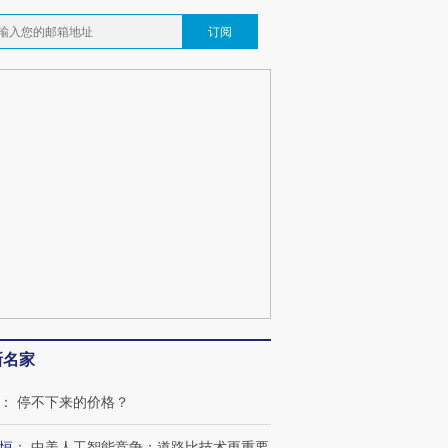
订阅
跨国走私7万
视线｜被称为“蟑螂”的印
视线｜“入侵”还是“人道危
检体内含3种
度Z世代 用街头抗争将教
机”？难民潮撕裂西班牙
秘鲁纳斯
育部长拱下台
飞地休达
13人遇难
最热百城独占
视线｜不考竞赛的王虹、
何熬过48°C
38岁梅西上演帽子戏法
围棋失利的邓煜 两位菲尔
韩国高温
阿根廷3-0阿尔及利亚
兹奖得主的“非天才”拼图
警告停止
新名家
：
停不下来的价格？
恒
：
中美人工智能竞争：道路比技术更重要