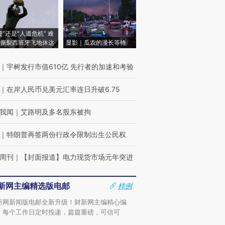
侵”还是“人道危机” 难
撕裂西班牙飞地休达
显影｜瓜农的漫长等待
｜
宇树发行市值610亿 先行者的加速和考验
｜
在岸人民币兑美元汇率连日升破6.75
我闻
｜
艾路明及多名股东被拘
｜
特朗普再签两份行政令限制出生公民权
周刊
｜
【封面报道】电力现货市场元年突进
新网主编精选版电邮
样例
新网新闻版电邮全新升级！财新网主编精心编
，每个工作日定时投递，篇篇重磅，可信可
。