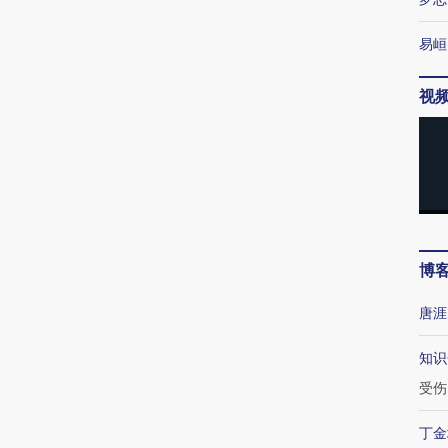
易峘
视
博
唐涯
知识
受伤
丁金