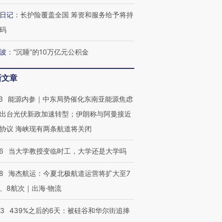
日记
：
长护险覆盖全国 筹资和服务给予将持
码
波
：
“沉睡”的10万亿元公积金
新文章
3
能源内参｜中东局势催化东南亚能源焦虑
出台光伏新政加速转型；伊朗称与阿曼接近
协议 海峡现有两条航道将关闭
6
当大学教授变临时工，大学还是大学吗
8
海杰航运：今夏北极航道运营将扩大至7
、8航次｜出海·物流
53
439%之后的6天：被硅谷和华尔街追捧