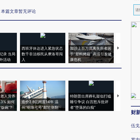
本篇文章暂无评论
西班牙休达进入紧急状态
加沙上百万流离失所者困
视线｜HYR
纪录 当局
数千非法移民从摩洛哥闯
于“塑料烤箱” 高温引发健
术：是什么
外活动
入
康危机
心“花钱找虐
上老人营养
特朗普出席葬礼疑似打瞌
视线｜全球
3% 如何
造价2.8亿闲置14年 温
睡引争议 白宫怒斥批评
97个 印度如
饭碗”?
州“明珠七号”邮轮侧翻
者“堕落的白痴”
的夏天
财
伍戈
罗志