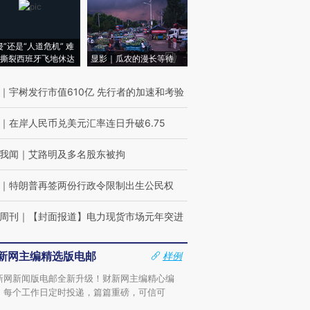
侵”还是“人道危机” 难
撕裂西班牙飞地休达
显影｜瓜农的漫长等待
｜
宇树发行市值610亿 先行者的加速和考验
｜
在岸人民币兑美元汇率连日升破6.75
我闻
｜
艾路明及多名股东被拘
｜
特朗普再签两份行政令限制出生公民权
周刊
｜
【封面报道】电力现货市场元年突进
新网主编精选版电邮
样例
新网新闻版电邮全新升级！财新网主编精心编
，每个工作日定时投递，篇篇重磅，可信可
。