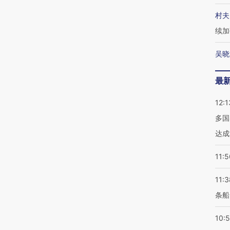
村夫
续加
吴晓
最
12:1
多国
达成
11:5
11:3
条船
10: