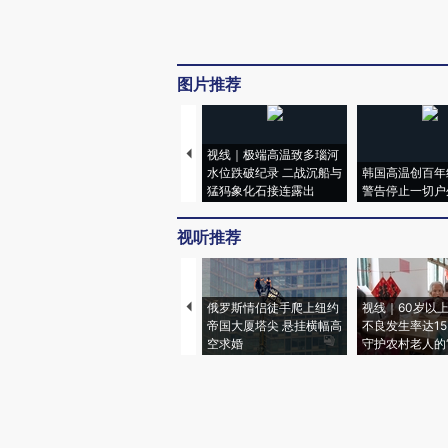
图片推荐
视线｜极端高温致多瑙河
水位跌破纪录 二战沉船与
韩国高温创百年
猛犸象化石接连露出
警告停止一切户
视听推荐
俄罗斯情侣徒手爬上纽约
视线｜60岁以
帝国大厦塔尖 悬挂横幅高
不良发生率达15.
空求婚
守护农村老人的“