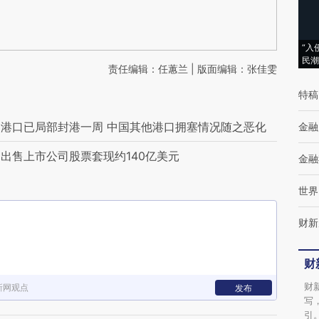
“入
民潮
责任编辑：任蕙兰 | 版面编辑：张佳雯
特稿
港口已局部封港一周 中国其他港口拥塞情况随之恶化
金融
出售上市公司股票套现约140亿美元
金融
世界
财新
财
财
新网观点
发布
写
引