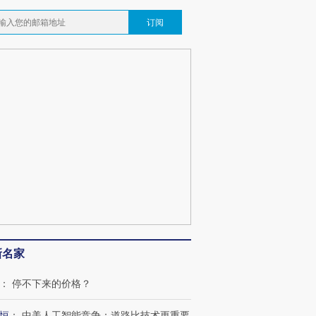
订阅
OX的吸金
马航飞行员跨国走私7万
视线｜被称为“蟑螂”的印
让中产们甘
粒摇头丸 尿检体内含3种
度Z世代 用街头抗争将教
秘鲁纳斯
”？
毒品
育部长拱下台
13人遇难
最热百城独占
视线｜不考竞赛的王虹、
何熬过48°C
38岁梅西上演帽子戏法
围棋失利的邓煜 两位菲尔
习近平抵
阿根廷3-0阿尔及利亚
兹奖得主的“非天才”拼图
再访朝鲜
新名家
：
停不下来的价格？
恒
：
中美人工智能竞争：道路比技术更重要