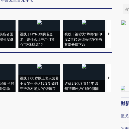
失所者困
视线｜HYROX的吸金
视线｜被称为“蟑螂”的印
视线｜“入侵
高温引发健
术：是什么让中产们甘
度Z世代 用街头抗争将教
机”？难民潮
心“花钱找虐”？
育部长拱下台
飞地休达
视线｜60岁以上老人营养
特朗普出席
纪录 当局
不良发生率达15.3% 如何
造价2.8亿闲置14年 温
睡引争议 白
外活动
守护农村老人的“饭碗”?
州“明珠七号”邮轮侧翻
者“堕落的白
财
伍戈
罗志