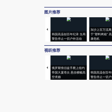
图片推荐
加沙上百万流离
韩国高温创百年纪录 当局
于“塑料烤箱” 
警告停止一切户外活动
康危机
视听推荐
俄罗斯情侣徒手爬上纽约
帝国大厦塔尖 悬挂横幅高
韩国高温创百年
空求婚
警告停止一切户