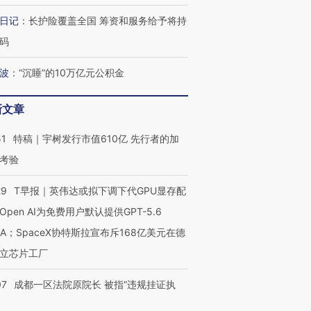
日记
：
长护险覆盖全国 筹资和服务给予将持
码
波
：
“沉睡”的10万亿元公积金
新文章
51
特稿｜宇树发行市值610亿 先行者的加
考验
29
T早报｜英伟达或拟下调下代GPU显存配
Open AI为免费用户默认提供GPT-5.6
NA；SpaceX协特斯拉宣布斥168亿美元在德
立芯片工厂
07
成都一区法院原院长 被指“违规挂证执