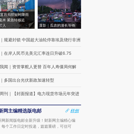
宜昌局部短时降雨
8毫米 紧急转移近
00人
显影｜瓜农的漫长等待
｜
规避封锁 中国超大油轮停靠埃及绕行非洲
｜
在岸人民币兑美元汇率连日升破6.75
我闻
｜
资管掌舵人更替 百年人寿僵局何解
｜
多国出台光伏新政加速转型
周刊
｜
【封面报道】电力现货市场元年突进
新网主编精选版电邮
样例
新网新闻版电邮全新升级！财新网主编精心编
，每个工作日定时投递，篇篇重磅，可信可
。