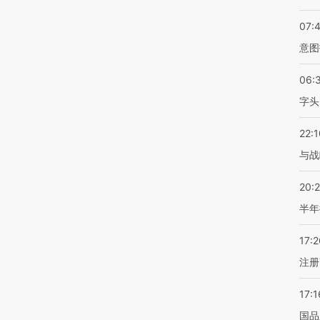
07:
意图
06:
字头
22:1
与战
20:
半年
17:2
注册
17:1
国品