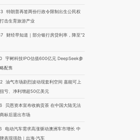
43
特朗普再签两份行政令限制出生公民权
打击生育旅游产业
37
财经早知道｜部分银行房贷利率，降至“2
0
宇树科技IPO估值600亿元 DeepSeek参
略配售
22
油气市场剧烈波动现套利空间 嘉能可上
扭亏、净利增超50亿美元
6
贝恩资本宣布收购贡茶 在中国大陆无法
商标后退出市场
6
电动汽车需求高涨驱动澳洲车市增长 中
牌表现强劲｜出海·汽车