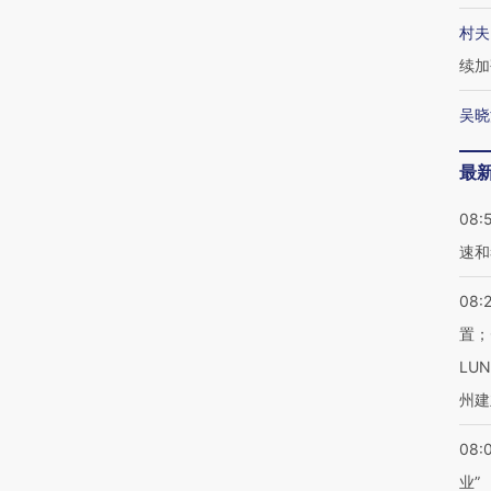
村夫
续加
吴晓
最
08:
速和
08:
置；
LU
州建
08:
业”