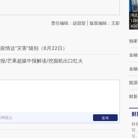
湖北
12
责任编辑：赵甜甜 | 版面编辑：王影
40
独家
情达“灾害”级别（8月22日）
金融
报/芒果超媒中报解读/挖掘机出口红火
金融
能源
财新
财
新网观点
发布
财
写
引