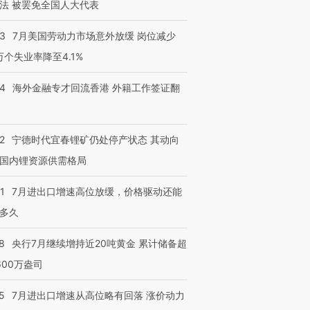
法 被罢免全国人大代表
43
7月美国劳动力市场意外放缓 岗位减少
3万个失业率降至4.1%
14
海外金融专才回流香港 外籍工作签证翻
2
宁德时代宜春锂矿仍处停产状态 其动向
国内锂资源供需格局
1
7月进出口增速高位放缓，价格驱动还能
多久
8
央行7月继续增持近20吨黄金 累计储备超
600万盎司
5
7月进出口增速从高位略有回落 涨价动力