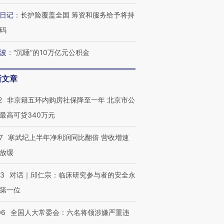
日记
：
长护险覆盖全国 筹资和服务给予将持
码
波
：
“沉睡”的10万亿元公积金
新文章
2
非京籍五环内购房社保降至一年 北京市公
最高可贷340万元
7
寒武纪上半年净利润同比翻倍 营收增速
放缓
53
对话｜邱仁宗：临床研究参与者的安全永
第一位
06
全国人大常委会：六名将领涉嫌严重违