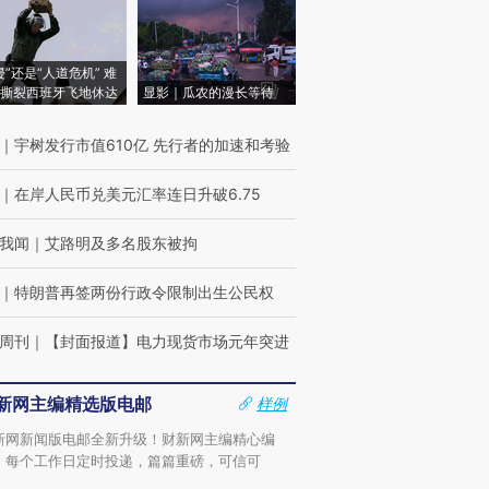
侵”还是“人道危机” 难
撕裂西班牙飞地休达
显影｜瓜农的漫长等待
｜
宇树发行市值610亿 先行者的加速和考验
｜
在岸人民币兑美元汇率连日升破6.75
我闻
｜
艾路明及多名股东被拘
｜
特朗普再签两份行政令限制出生公民权
周刊
｜
【封面报道】电力现货市场元年突进
新网主编精选版电邮
样例
新网新闻版电邮全新升级！财新网主编精心编
，每个工作日定时投递，篇篇重磅，可信可
。