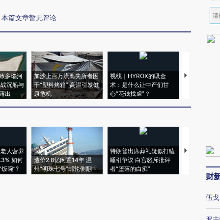
本篇文章暂无评论
致多瑙河
加沙上百万流离失所者困
视线｜HYROX的吸金
马航飞行员
二战沉船与
于“塑料烤箱” 高温引发健
术：是什么让中产们甘
粒摇头丸 尿
露出
康危机
心“花钱找虐”？
毒品
上老人营养
特朗普出席葬礼疑似打瞌
3% 如何
造价2.8亿闲置14年 温
睡引争议 白宫怒斥批评
韩国高温创百
饭碗”?
州“明珠七号”邮轮侧翻
者“堕落的白痴”
警告停止一
财
伍戈
罗志