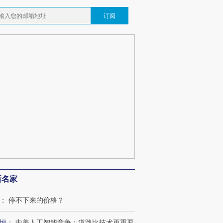
订阅
跨国走私7万
视线｜被称为“蟑螂”的印
视线｜“入侵”还是“人道危
检体内含3种
度Z世代 用街头抗争将教
机”？难民潮撕裂西班牙
秘鲁纳斯
育部长拱下台
飞地休达
13人遇难
视线｜全球最热百城独占
视线｜不
年纪录 当局
97个 印度如何熬过48°C
38岁梅西上演帽子戏法
围棋失利
切户外活动
的夏天
阿根廷3-0阿尔及利亚
兹奖得主
新名家
：
停不下来的价格？
恒
：
中美人工智能竞争：道路比技术更重要