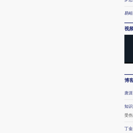
易峘
视
博
唐涯
知识
受伤
丁金