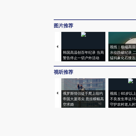
图片推荐
视线｜极端高温
韩国高温创百年纪录 当局
水位跌破纪录 
警告停止一切户外活动
猛犸象化石接连
视听推荐
俄罗斯情侣徒手爬上纽约
视线｜60岁以
帝国大厦塔尖 悬挂横幅高
不良发生率达15.
空求婚
守护农村老人的“