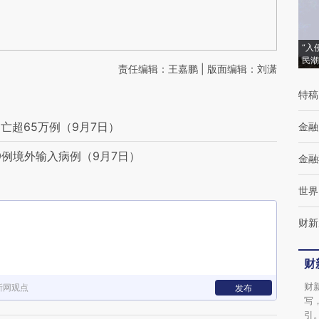
“入
民潮
责任编辑：王嘉鹏 | 版面编辑：刘潇
特稿
亡超65万例（9月7日）
金融
9例境外输入病例（9月7日）
金融
世界
财新
财
财
新网观点
发布
写
引