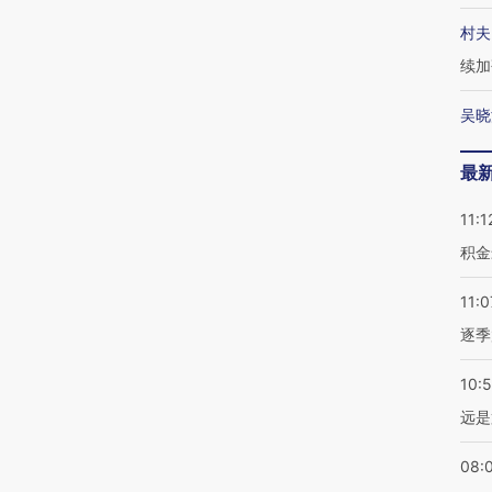
村夫
续加
吴晓
最
11:1
积金
11:0
逐季
10:
远是
08: