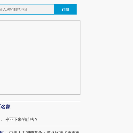
订阅
跨国走私7万
视线｜被称为“蟑螂”的印
视线｜“入侵”还是“人道危
检体内含3种
度Z世代 用街头抗争将教
机”？难民潮撕裂西班牙
秘鲁纳斯
育部长拱下台
飞地休达
13人遇难
最热百城独占
视线｜不
何熬过48°C
38岁梅西上演帽子戏法
韩国高温创百年纪录 当局
围棋失利
阿根廷3-0阿尔及利亚
警告停止一切户外活动
兹奖得主
新名家
：
停不下来的价格？
恒
：
中美人工智能竞争：道路比技术更重要