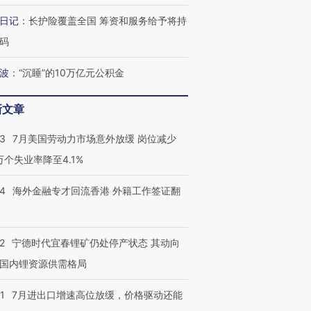
日记
：
长护险覆盖全国 筹资和服务给予将持
码
波
：
“沉睡”的10万亿元公积金
新文章
43
7月美国劳动力市场意外放缓 岗位减少
3万个失业率降至4.1%
14
海外金融专才回流香港 外籍工作签证翻
2
宁德时代宜春锂矿仍处停产状态 其动向
国内锂资源供需格局
1
7月进出口增速高位放缓，价格驱动还能