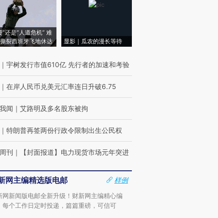
侵”还是“人道危机” 难
撕裂西班牙飞地休达
显影｜瓜农的漫长等待
｜
宇树发行市值610亿 先行者的加速和考验
｜
在岸人民币兑美元汇率连日升破6.75
我闻
｜
艾路明及多名股东被拘
｜
特朗普再签两份行政令限制出生公民权
周刊
｜
【封面报道】电力现货市场元年突进
新网主编精选版电邮
样例
新网新闻版电邮全新升级！财新网主编精心编
，每个工作日定时投递，篇篇重磅，可信可
。