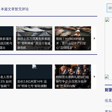
本篇文章暂无评论
致多瑙河
加沙上百万流离失所者困
视线｜HYROX的吸金
马航飞行员
二战沉船与
于“塑料烤箱” 高温引发健
术：是什么让中产们甘
粒摇头丸 尿
露出
康危机
心“花钱找虐”？
毒品
上老人营养
特朗普出席葬礼疑似打瞌
视线｜全球
3% 如何
造价2.8亿闲置14年 温
睡引争议 白宫怒斥批评
97个 印度如
饭碗”?
州“明珠七号”邮轮侧翻
者“堕落的白痴”
的夏天
财
伍戈
罗志