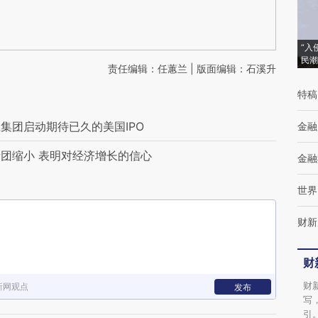
“入
民潮
责任编辑：任蕙兰 | 版面编辑：石溪升
特稿
集团启动期待已久的美国IPO
金融
团缩小 表明对经济增长的信心
金融
世界
财新
财
财
新网观点
发布
写
引