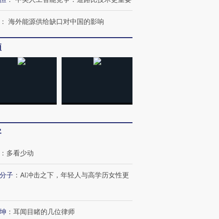
：
海外能源供给缺口对中国的影响
频
客
：
多看少动
分子
：
AI冲击之下，年轻人与高学历女性更
坤
：
耳闻目睹的几位律师