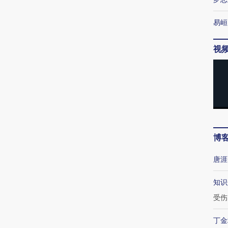
易峘
视
博
唐涯
知识
受伤
丁金