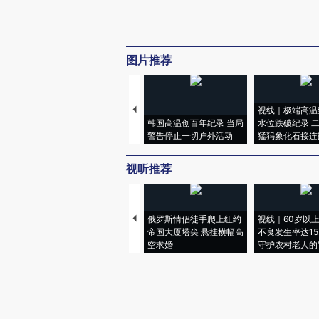
图片推荐
视线｜极端高温
韩国高温创百年纪录 当局
水位跌破纪录 
警告停止一切户外活动
猛犸象化石接连
视听推荐
俄罗斯情侣徒手爬上纽约
视线｜60岁以
帝国大厦塔尖 悬挂横幅高
不良发生率达15.
空求婚
守护农村老人的“