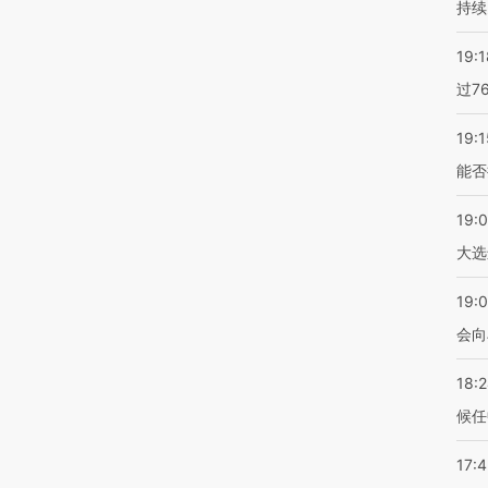
持续
19:1
过7
19:1
能否
19:
大选
19:0
会向
18:
候任
17: