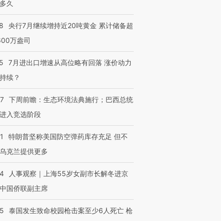
多久
8
央行7月继续增持近20吨黄金 累计储备超
600万盎司
5
7月进出口增速从高位略有回落 涨价动力
持续？
07
下周前瞻：生态环境法典施行；巴西总统
进入竞选阶段
1
特朗普坚称美国防空弹药库存充足 但不
乌克兰提供更多
24
人事观察｜上海55岁女副市长解冬进京
中国侨联副主席
45
泰国发生致命校园枪击案至少6人死亡 枪