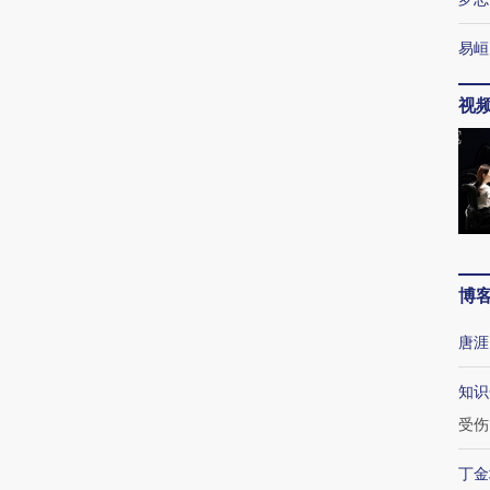
易峘
视
博
唐涯
知识
受伤
丁金