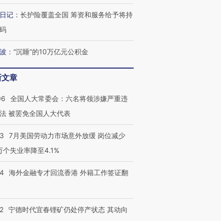
日记
：
长护险覆盖全国 筹资和服务给予将持
码
波
：
“沉睡”的10万亿元公积金
新文章
06
全国人大常委会：六名将领涉嫌严重违
法 被罢免全国人大代表
43
7月美国劳动力市场意外放缓 岗位减少
3万个失业率降至4.1%
14
海外金融专才回流香港 外籍工作签证翻
2
宁德时代宜春锂矿仍处停产状态 其动向