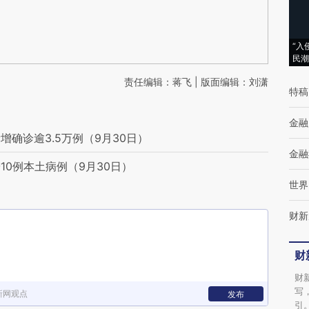
“入
民潮
责任编辑：蒋飞 | 版面编辑：刘潇
特稿
金融
确诊逾3.5万例（9月30日）
金融
0例本土病例（9月30日）
世界
财新
财
财
写
新网观点
发布
引