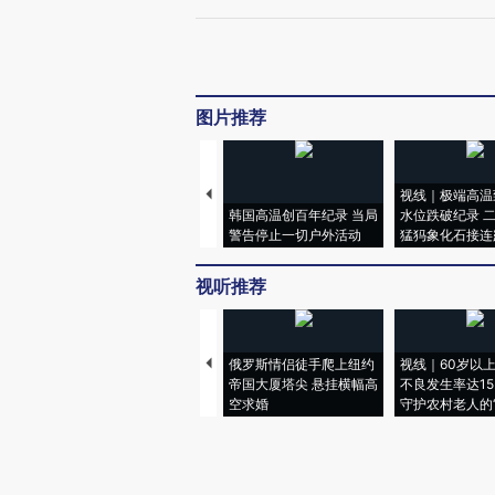
图片推荐
视线｜极端高温
韩国高温创百年纪录 当局
水位跌破纪录 
警告停止一切户外活动
猛犸象化石接连
视听推荐
俄罗斯情侣徒手爬上纽约
视线｜60岁以
帝国大厦塔尖 悬挂横幅高
不良发生率达15.
空求婚
守护农村老人的“