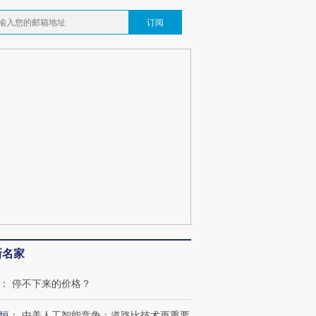
订阅
跨国走私7万
视线｜被称为“蟑螂”的印
视线｜“入侵”还是“人道危
检体内含3种
度Z世代 用街头抗争将教
机”？难民潮撕裂西班牙
秘鲁纳斯
育部长拱下台
飞地休达
13人遇难
视线｜全球最热百城独占
视线｜不
年纪录 当局
97个 印度如何熬过48°C
38岁梅西上演帽子戏法
围棋失利
新名家
切户外活动
的夏天
阿根廷3-0阿尔及利亚
兹奖得主
：
停不下来的价格？
恒
：
中美人工智能竞争：道路比技术更重要