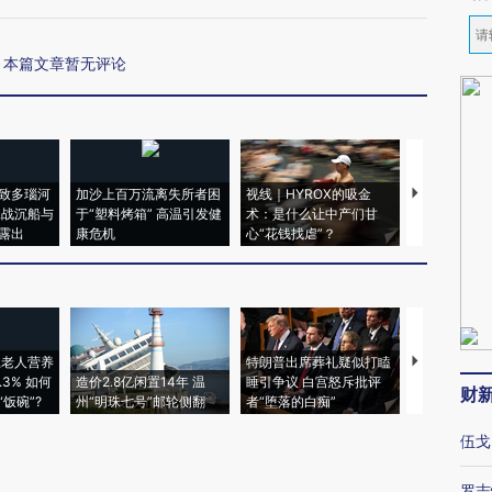
本篇文章暂无评论
致多瑙河
加沙上百万流离失所者困
视线｜HYROX的吸金
马航飞行员
二战沉船与
于“塑料烤箱” 高温引发健
术：是什么让中产们甘
粒摇头丸 尿
露出
康危机
心“花钱找虐”？
毒品
上老人营养
特朗普出席葬礼疑似打瞌
3% 如何
造价2.8亿闲置14年 温
睡引争议 白宫怒斥批评
韩国高温创百
财
饭碗”?
州“明珠七号”邮轮侧翻
者“堕落的白痴”
警告停止一
伍戈
罗志