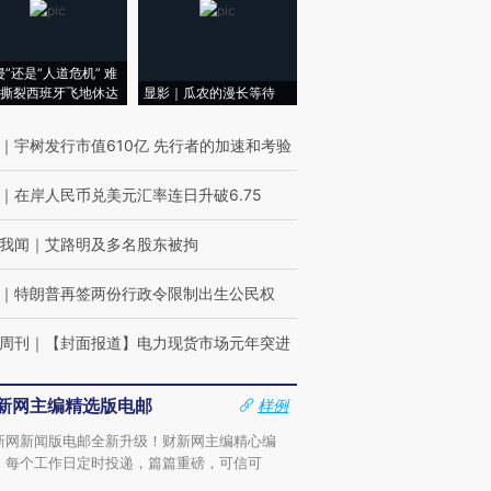
侵”还是“人道危机” 难
撕裂西班牙飞地休达
显影｜瓜农的漫长等待
｜
宇树发行市值610亿 先行者的加速和考验
｜
在岸人民币兑美元汇率连日升破6.75
我闻
｜
艾路明及多名股东被拘
｜
特朗普再签两份行政令限制出生公民权
周刊
｜
【封面报道】电力现货市场元年突进
新网主编精选版电邮
样例
新网新闻版电邮全新升级！财新网主编精心编
，每个工作日定时投递，篇篇重磅，可信可
。