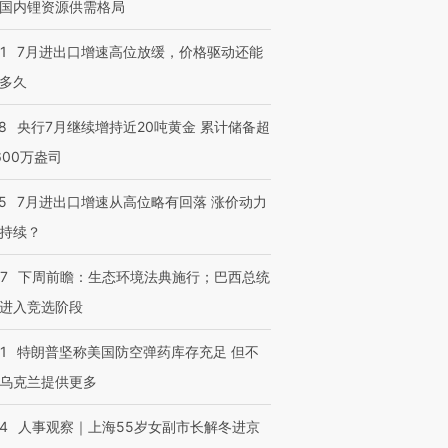
国内锂资源供需格局
1
7月进出口增速高位放缓，价格驱动还能
多久
8
央行7月继续增持近20吨黄金 累计储备超
600万盎司
5
7月进出口增速从高位略有回落 涨价动力
持续？
07
下周前瞻：生态环境法典施行；巴西总统
进入竞选阶段
1
特朗普坚称美国防空弹药库存充足 但不
乌克兰提供更多
24
人事观察｜上海55岁女副市长解冬进京