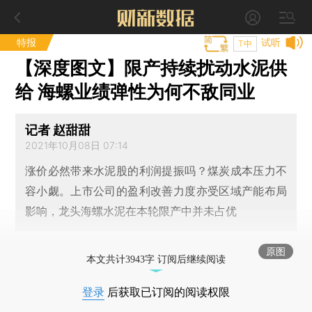
特报
试听
T中
【深度图文】限产持续扰动水泥供
给 海螺业绩弹性为何不敌同业
记者 赵甜甜
2021年10月08日 07:14
涨价必然带来水泥股的利润提振吗？煤炭成本压力不
容小觑。上市公司的盈利改善力度亦受区域产能布局
影响，龙头海螺水泥在本轮限产中并未占优
原图
本文共计3943字 订阅后继续阅读
登录
后获取已订阅的阅读权限