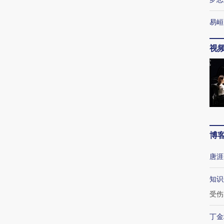
易峘
视
博
唐涯
知识
受伤
丁金