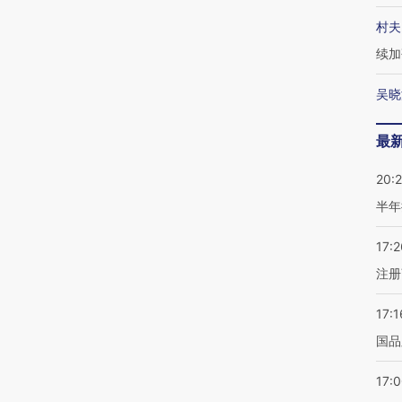
村夫
续加
吴晓
最
20:
半年
17:2
注册
17:1
国品
17: