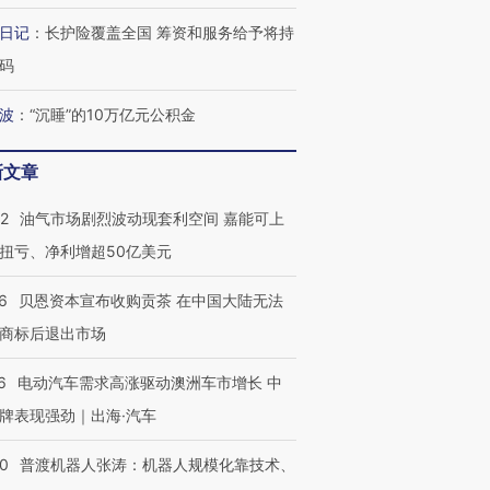
日记
：
长护险覆盖全国 筹资和服务给予将持
码
波
：
“沉睡”的10万亿元公积金
新文章
22
油气市场剧烈波动现套利空间 嘉能可上
扭亏、净利增超50亿美元
6
贝恩资本宣布收购贡茶 在中国大陆无法
商标后退出市场
6
电动汽车需求高涨驱动澳洲车市增长 中
牌表现强劲｜出海·汽车
00
普渡机器人张涛：机器人规模化靠技术、