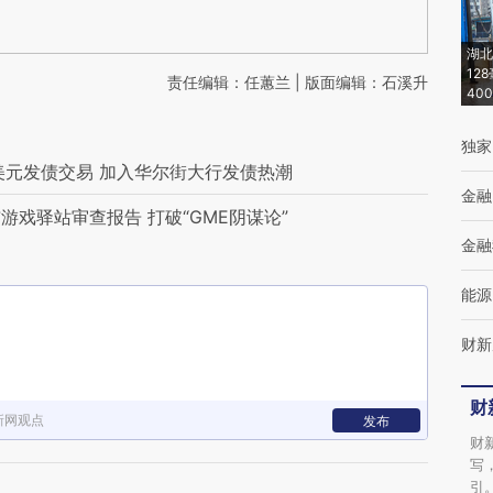
湖北
12
责任编辑：任蕙兰 | 版面编辑：石溪升
40
独家
美元发债交易 加入华尔街大行发债热潮
金融
游戏驿站审查报告 打破“GME阴谋论”
金融
能源
财新
财
新网观点
发布
财
写
引