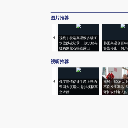
图片推荐
视线｜极端高温致多瑙河
水位跌破纪录 二战沉船与
韩国高温创百年
猛犸象化石接连露出
警告停止一切户
视听推荐
俄罗斯情侣徒手爬上纽约
视线｜60岁以
帝国大厦塔尖 悬挂横幅高
不良发生率达15.
空求婚
守护农村老人的“