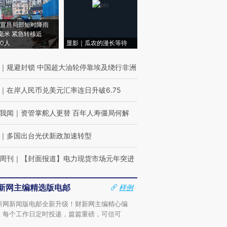
宜昌局部短时降雨
8毫米 紧急转移近
00人
显影｜瓜农的漫长等待
｜
规避封锁 中国超大油轮停靠埃及绕行非洲
｜
在岸人民币兑美元汇率连日升破6.75
我闻
｜
资管掌舵人更替 百年人寿僵局何解
｜
多国出台光伏新政加速转型
周刊
｜
【封面报道】电力现货市场元年突进
新网主编精选版电邮
样例
新网新闻版电邮全新升级！财新网主编精心编
，每个工作日定时投递，篇篇重磅，可信可
。