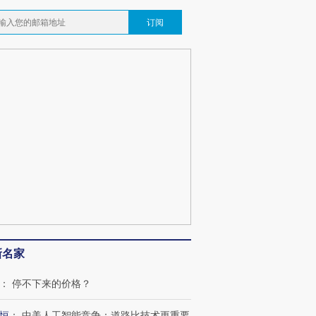
订阅
OX的吸金
马航飞行员跨国走私7万
视线｜被称为“蟑螂”的印
让中产们甘
粒摇头丸 尿检体内含3种
度Z世代 用街头抗争将教
秘鲁纳斯
”？
毒品
育部长拱下台
13人遇难
最热百城独占
视线｜不考竞赛的王虹、
何熬过48°C
38岁梅西上演帽子戏法
围棋失利的邓煜 两位菲尔
习近平抵
阿根廷3-0阿尔及利亚
兹奖得主的“非天才”拼图
再访朝鲜
新名家
：
停不下来的价格？
恒
：
中美人工智能竞争：道路比技术更重要