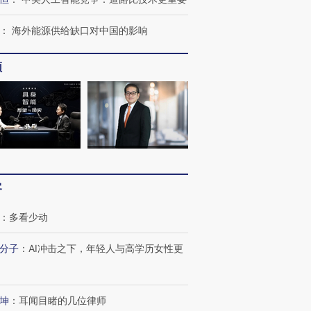
：
海外能源供给缺口对中国的影响
频
客
：
多看少动
分子
：
AI冲击之下，年轻人与高学历女性更
坤
：
耳闻目睹的几位律师