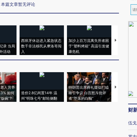
本篇文章暂无评论
西班牙休达进入紧急状态
加沙上百万流离失所者困
视线｜HYR
纪录 当局
数千非法移民从摩洛哥闯
于“塑料烤箱” 高温引发健
术：是什么
外活动
入
康危机
心“花钱找虐
上老人营养
特朗普出席葬礼疑似打瞌
视线｜全球
3% 如何
造价2.8亿闲置14年 温
睡引争议 白宫怒斥批评
97个 印度如
饭碗”?
州“明珠七号”邮轮侧翻
者“堕落的白痴”
的夏天
财
伍戈
罗志