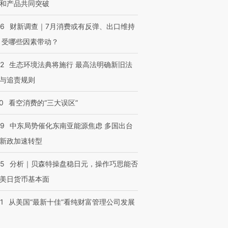
和产品共同突破
56
财新调查｜7月消费或有反弹、出口维持
 受哪些因素带动？
42
生态环境法典将施行 最高法明确新旧法
与追责规则
0
看空消费的“三大误区”
59
中东局势催化东南亚能源焦虑 多国出台
新政加速转型
05
分析｜贝森特操盘稳日元，操作巧思能否
美日货币基本面
1
从美国“最新十佳”看纯财富管理公司发展