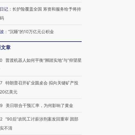
日记
：
长护险覆盖全国 筹资和服务给予将持
码
波
：
“沉睡”的10万亿元公积金
新文章
00
普渡机器人如何平衡“脚踏实地”与“仰望星
？
57
特朗普召开矿业圆桌会 拟向关键矿产投
20亿美元
09
美日联合干预汇率，为何影响了黄金
32
“90后”农民工讨薪涉刑案发回重审 因部
实不清