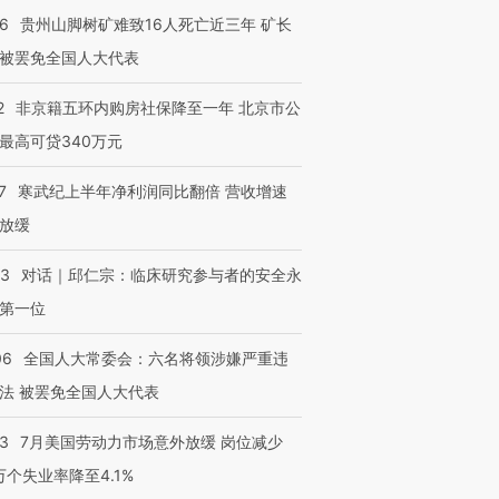
36
贵州山脚树矿难致16人死亡近三年 矿长
被罢免全国人大代表
2
非京籍五环内购房社保降至一年 北京市公
最高可贷340万元
7
寒武纪上半年净利润同比翻倍 营收增速
放缓
53
对话｜邱仁宗：临床研究参与者的安全永
第一位
06
全国人大常委会：六名将领涉嫌严重违
法 被罢免全国人大代表
43
7月美国劳动力市场意外放缓 岗位减少
3万个失业率降至4.1%