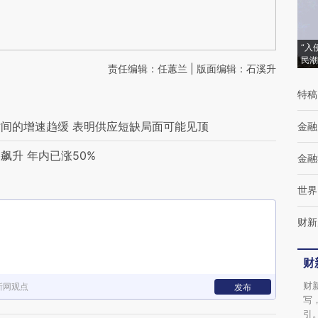
“入
民潮
责任编辑：任蕙兰 | 版面编辑：石溪升
特稿
间的增速趋缓 表明供应短缺局面可能见顶
金融
升 年内已涨50%
金融
世界
财新
财
财
新网观点
发布
写
引