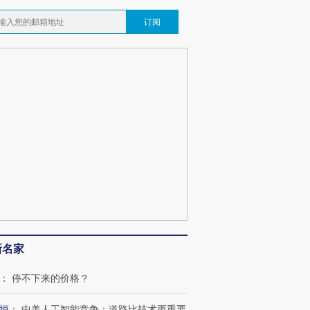
订阅
跨国走私7万
视线｜被称为“蟑螂”的印
视线｜“入侵”还是“人道危
检体内含3种
度Z世代 用街头抗争将教
机”？难民潮撕裂西班牙
秘鲁纳斯
育部长拱下台
飞地休达
13人遇难
葬礼疑似打瞌
视线｜极端高温致多瑙河
视线｜不
宫怒斥批评
38岁梅西上演帽子戏法
水位跌破纪录 二战沉船与
围棋失利
痴”
阿根廷3-0阿尔及利亚
猛犸象化石接连露出
兹奖得主
新名家
：
停不下来的价格？
恒
：
中美人工智能竞争：道路比技术更重要