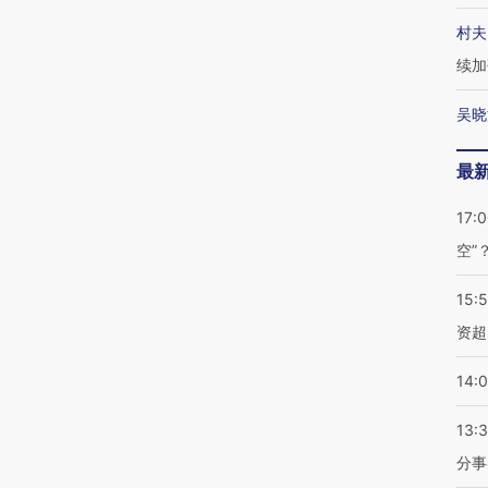
村夫
续加
吴晓
最
17:
空”
15:
资超
14:
13:
分事