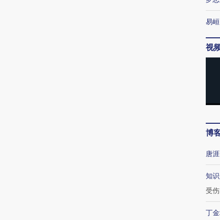
易峘
视
博
唐涯
知识
受伤
丁金