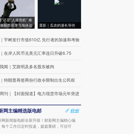
侵”还是“人道危机” 难
撕裂西班牙飞地休达
显影｜瓜农的漫长等待
｜
宇树发行市值610亿 先行者的加速和考验
｜
在岸人民币兑美元汇率连日升破6.75
我闻
｜
艾路明及多名股东被拘
｜
特朗普再签两份行政令限制出生公民权
周刊
｜
【封面报道】电力现货市场元年突进
新网主编精选版电邮
样例
新网新闻版电邮全新升级！财新网主编精心编
，每个工作日定时投递，篇篇重磅，可信可
。