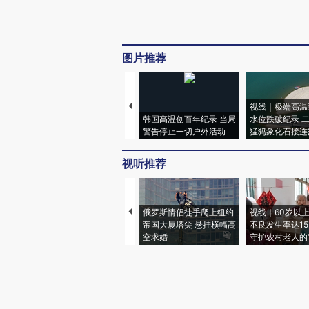
图片推荐
视线｜极端高温
韩国高温创百年纪录 当局
水位跌破纪录 
警告停止一切户外活动
猛犸象化石接连
视听推荐
俄罗斯情侣徒手爬上纽约
视线｜60岁以
帝国大厦塔尖 悬挂横幅高
不良发生率达15.
空求婚
守护农村老人的“