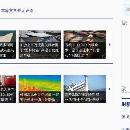
本篇文章暂无评论
致多瑙河
加沙上百万流离失所者困
视线｜HYROX的吸金
马航飞行员
二战沉船与
于“塑料烤箱” 高温引发健
术：是什么让中产们甘
粒摇头丸 尿
露出
康危机
心“花钱找虐”？
毒品
上老人营养
特朗普出席
3% 如何
韩国高温创百年纪录 当局
造价2.8亿闲置14年 温
睡引争议 白
饭碗”?
警告停止一切户外活动
州“明珠七号”邮轮侧翻
者“堕落的白
财
伍戈
罗志