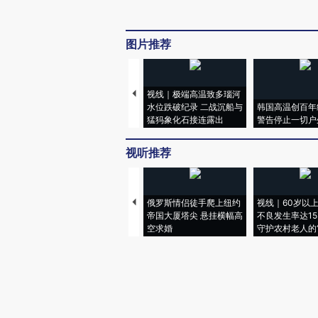
图片推荐
视线｜极端高温致多瑙河
水位跌破纪录 二战沉船与
韩国高温创百年
猛犸象化石接连露出
警告停止一切户
视听推荐
俄罗斯情侣徒手爬上纽约
视线｜60岁以
帝国大厦塔尖 悬挂横幅高
不良发生率达15.
空求婚
守护农村老人的“