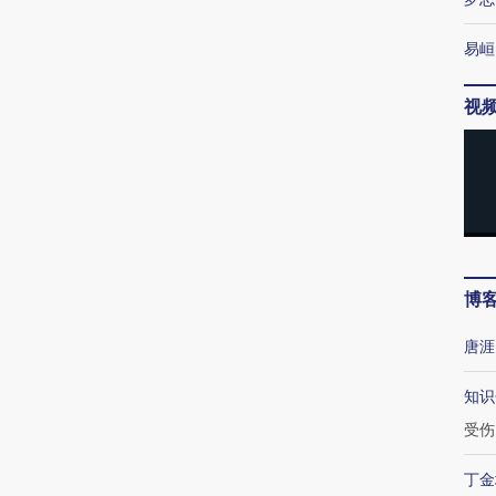
易峘
视
博
唐涯
知识
受伤
丁金