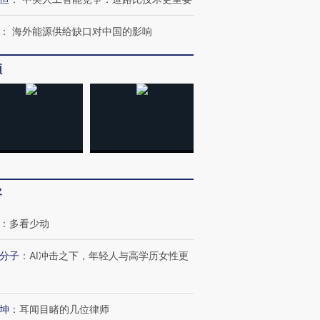
：
海外能源供给缺口对中国的影响
频
客
：
多看少动
分子
：
AI冲击之下，年轻人与高学历女性更
坤
：
耳闻目睹的几位律师