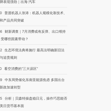
牌表现强劲｜出海·汽车
00
普渡机器人张涛：机器人规模化靠技术、
和产品共同突破
56
财新调查｜7月消费或有反弹、出口维持
 受哪些因素带动？
42
生态环境法典将施行 最高法明确新旧法
与追责规则
0
看空消费的“三大误区”
59
中东局势催化东南亚能源焦虑 多国出台
新政加速转型
05
分析｜贝森特操盘稳日元，操作巧思能否
美日货币基本面