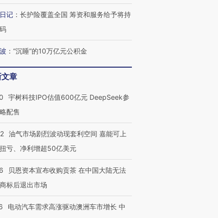
日记
：
长护险覆盖全国 筹资和服务给予将持
码
波
：
“沉睡”的10万亿元公积金
新文章
0
宇树科技IPO估值600亿元 DeepSeek参
略配售
22
油气市场剧烈波动现套利空间 嘉能可上
扭亏、净利增超50亿美元
6
贝恩资本宣布收购贡茶 在中国大陆无法
商标后退出市场
6
电动汽车需求高涨驱动澳洲车市增长 中