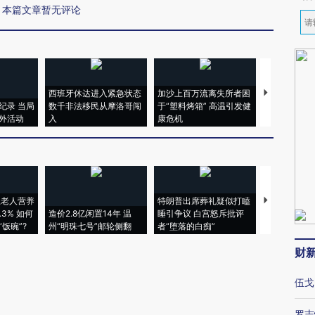
本篇文章暂无评论
西班牙休达进入紧急状态
加沙上百万流离失所者困
视线｜HYR
纪录 当局
数千非法移民从摩洛哥闯
于“塑料烤箱” 高温引发健
术：是什么
外活动
入
康危机
心“花钱找虐
上老人营养
特朗普出席葬礼疑似打瞌
视线｜全球
3% 如何
造价2.8亿闲置14年 温
睡引争议 白宫怒斥批评
97个 印度如
饭碗”?
州“明珠七号”邮轮侧翻
者“堕落的白痴”
的夏天
财
伍戈
罗志