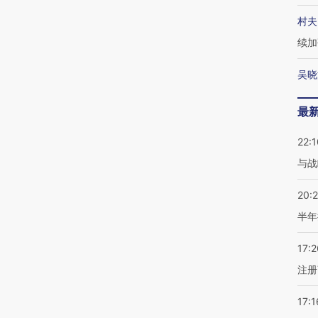
村夫
续加
吴晓
最
22:1
与战
20:
半年
17:2
注册
17:1