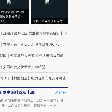
宜昌局部短时降雨
8毫米 紧急转移近
00人
显影｜瓜农的漫长等待
｜
规避封锁 中国超大油轮停靠埃及绕行非洲
｜
在岸人民币兑美元汇率连日升破6.75
我闻
｜
资管掌舵人更替 百年人寿僵局何解
｜
多国出台光伏新政加速转型
周刊
｜
【封面报道】电力现货市场元年突进
新网主编精选版电邮
样例
新网新闻版电邮全新升级！财新网主编精心编
，每个工作日定时投递，篇篇重磅，可信可
。