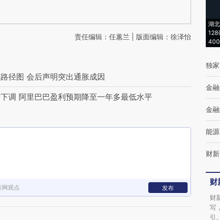
湖北
12
责任编辑：任蕙兰 | 版面编辑：徐泽怡
40
独家
路径图 会后声明突出通胀成因
金融
下调 阿里巴巴盈利预期降至一年多最低水平
金融
能源
财新
财
新网观点
发布
财
写
引