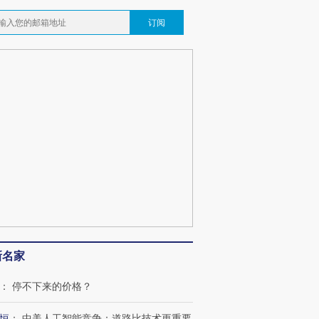
订阅
OX的吸金
马航飞行员跨国走私7万
视线｜被称为“蟑螂”的印
让中产们甘
粒摇头丸 尿检体内含3种
度Z世代 用街头抗争将教
秘鲁纳斯
”？
毒品
育部长拱下台
13人遇难
最热百城独占
视线｜不考竞赛的王虹、
何熬过48°C
38岁梅西上演帽子戏法
围棋失利的邓煜 两位菲尔
习近平抵
阿根廷3-0阿尔及利亚
兹奖得主的“非天才”拼图
再访朝鲜
新名家
：
停不下来的价格？
恒
：
中美人工智能竞争：道路比技术更重要