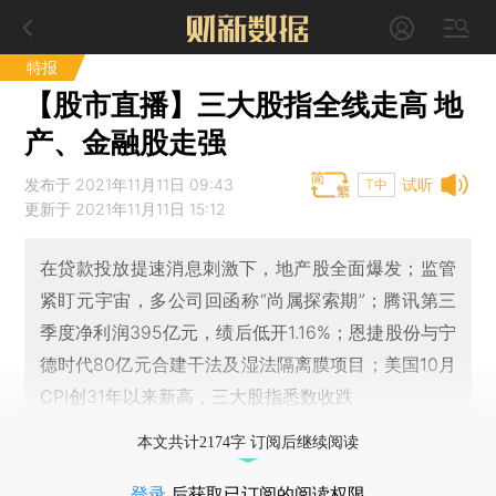
特报
【股市直播】三大股指全线走高 地
产、金融股走强
发布于 2021年11月11日 09:43
试听
T中
更新于 2021年11月11日 15:12
在贷款投放提速消息刺激下，地产股全面爆发；监管
紧盯元宇宙，多公司回函称“尚属探索期”；腾讯第三
季度净利润395亿元，绩后低开1.16%；恩捷股份与宁
德时代80亿元合建干法及湿法隔离膜项目；美国10月
CPI创31年以来新高，三大股指悉数收跌
本文共计2174字 订阅后继续阅读
登录
后获取已订阅的阅读权限