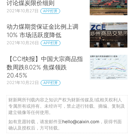
讨论煤炭限价细则
2021年10月27日
APP打开
动力煤期货保证金比例上调
10% 市场活跃度降低
2021年10月26日
APP打开
【CCI快报】中国大宗商品指
数周跌8.02% 焦煤领跌
20.45%
2021年10月22日
APP打开
财新网所刊载内容之知识产权为财新传媒及/或相关权利人
专属所有或持有。未经许可，禁止进行转载、摘编、复制及
建立镜像等任何使用。
如有意愿转载，请发邮件至
hello@caixin.com
，获得书面
确认及授权后，方可转载。