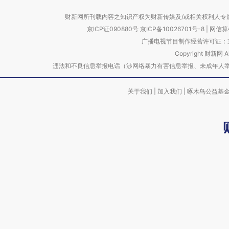
财新网所刊载内容之知识产权为财新传媒及/或相关权利人专
京ICP证090880号
京ICP备10026701号-8
|
网信算备
广播电视节目制作经营许可证：京
Copyright 财新网 
违法和不良信息举报电话（涉网络暴力有害信息举报、未成年人举报、谣言信息）
关于我们
|
加入我们
|
啄木鸟公益基