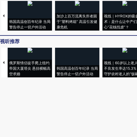
加沙上百万流离失所者困
视线｜HYROX的吸
韩国高温创百年纪录 当局
于“塑料烤箱” 高温引发健
术：是什么让中产们
警告停止一切户外活动
康危机
心“花钱找虐”？
视听推荐
俄罗斯情侣徒手爬上纽约
视线｜60岁以上老
帝国大厦塔尖 悬挂横幅高
韩国高温创百年纪录 当局
不良发生率达15.3%
空求婚
警告停止一切户外活动
守护农村老人的“饭碗