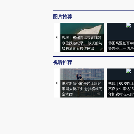
图片推荐
视线｜极端高温致多瑙河
水位跌破纪录 二战沉船与
韩国高温创百年
猛犸象化石接连露出
警告停止一切户
视听推荐
俄罗斯情侣徒手爬上纽约
视线｜60岁以
帝国大厦塔尖 悬挂横幅高
不良发生率达15.
空求婚
守护农村老人的“