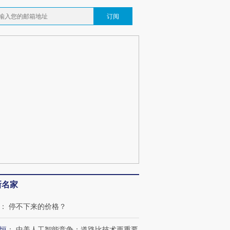
订阅
新名家
：
停不下来的价格？
恒
：
中美人工智能竞争：道路比技术更重要