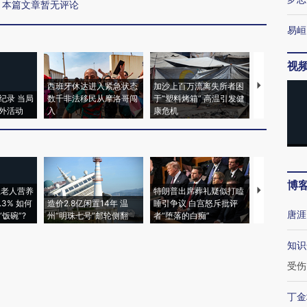
本篇文章暂无评论
易峘
视
西班牙休达进入紧急状态
加沙上百万流离失所者困
视线｜HYR
纪录 当局
数千非法移民从摩洛哥闯
于“塑料烤箱” 高温引发健
术：是什么
外活动
入
康危机
心“花钱找虐
博
上老人营养
特朗普出席葬礼疑似打瞌
视线｜全球
3% 如何
造价2.8亿闲置14年 温
睡引争议 白宫怒斥批评
97个 印度如
唐涯
饭碗”?
州“明珠七号”邮轮侧翻
者“堕落的白痴”
的夏天
知识
受伤
丁金