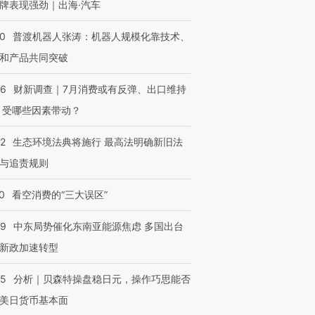
牌表现强劲｜出海·汽车
00
普渡机器人张涛：机器人规模化靠技术、
和产品共同突破
56
财新调查｜7月消费或有反弹、出口维持
 受哪些因素带动？
42
生态环境法典将施行 最高法明确新旧法
与追责规则
0
看空消费的“三大误区”
59
中东局势催化东南亚能源焦虑 多国出台
新政加速转型
05
分析｜贝森特操盘稳日元，操作巧思能否
美日货币基本面