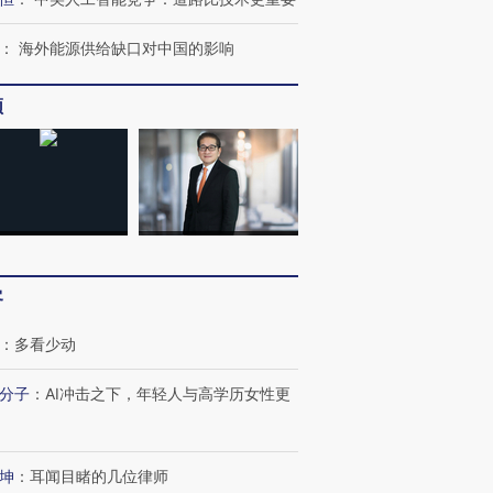
：
海外能源供给缺口对中国的影响
频
OX的吸金
马航飞行员跨国走私7万
视线｜被称为“蟑螂”的印
让中产们甘
粒摇头丸 尿检体内含3种
度Z世代 用街头抗争将教
秘鲁纳斯
”？
毒品
育部长拱下台
13人遇难
客
最热百城独占
视线｜不考竞赛的王虹、
何熬过48°C
38岁梅西上演帽子戏法
围棋失利的邓煜 两位菲尔
习近平抵
：
多看少动
阿根廷3-0阿尔及利亚
兹奖得主的“非天才”拼图
再访朝鲜
分子
：
AI冲击之下，年轻人与高学历女性更
坤
：
耳闻目睹的几位律师