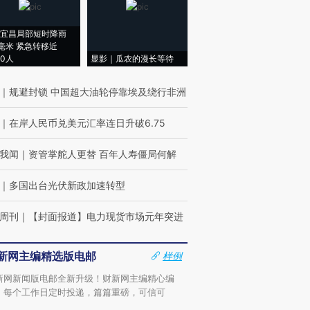
宜昌局部短时降雨
8毫米 紧急转移近
00人
显影｜瓜农的漫长等待
｜
规避封锁 中国超大油轮停靠埃及绕行非洲
｜
在岸人民币兑美元汇率连日升破6.75
我闻
｜
资管掌舵人更替 百年人寿僵局何解
｜
多国出台光伏新政加速转型
周刊
｜
【封面报道】电力现货市场元年突进
新网主编精选版电邮
样例
新网新闻版电邮全新升级！财新网主编精心编
，每个工作日定时投递，篇篇重磅，可信可
。