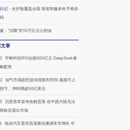
日记
：
长护险覆盖全国 筹资和服务给予将持
码
波
：
“沉睡”的10万亿元公积金
新文章
0
宇树科技IPO估值600亿元 DeepSeek参
略配售
22
油气市场剧烈波动现套利空间 嘉能可上
扭亏、净利增超50亿美元
6
贝恩资本宣布收购贡茶 在中国大陆无法
商标后退出市场
6
电动汽车需求高涨驱动澳洲车市增长 中