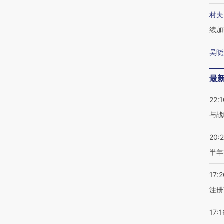
村夫
续加
吴晓
最
22:1
与战
20:
半年
17:2
注册
17:1