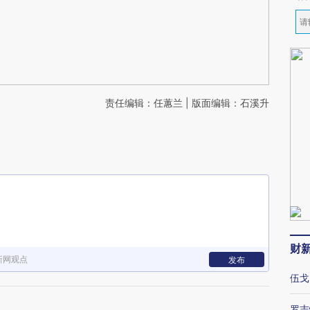
责任编辑：任蕙兰 | 版面编辑：石溪升
财
新网观点
发布
伍戈
罗志