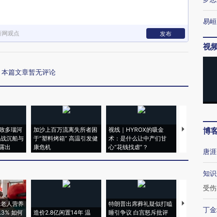
易峘
新网观点
发布
视
本篇文章暂无评论
致多瑙河
加沙上百万流离失所者困
视线｜HYROX的吸金
马航飞行员
博
二战沉船与
于“塑料烤箱” 高温引发健
术：是什么让中产们甘
粒摇头丸 尿
露出
康危机
心“花钱找虐”？
毒品
唐涯
知识
受伤
上老人营养
特朗普出席葬礼疑似打瞌
视线｜全球
丁金
3% 如何
造价2.8亿闲置14年 温
睡引争议 白宫怒斥批评
97个 印度如