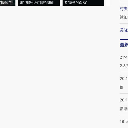
饭碗”?
州“明珠七号”邮轮侧翻
者“堕落的白痴”
的夏天
村夫
续加
吴晓
最
21:
2.
20:
倍
20:1
影响
19:5