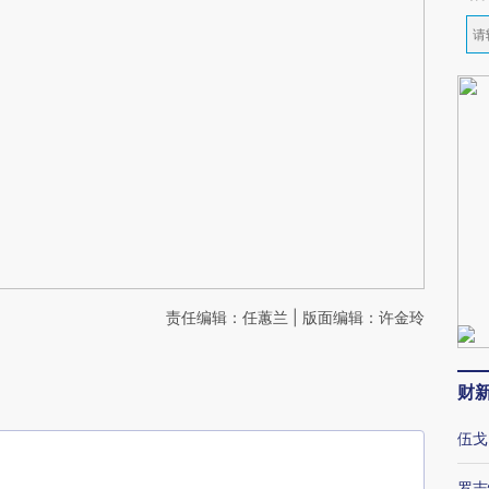
责任编辑：任蕙兰 | 版面编辑：许金玲
财
伍戈
罗志