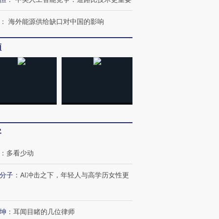
：
海外能源供给缺口对中国的影响
频
跨国走私7万
客
视线｜被称为“蟑螂”的印
视线｜“入侵”还是“人道危
检体内含3种
度Z世代 用街头抗争将教
机”？难民潮撕裂西班牙
秘鲁纳斯
育部长拱下台
飞地休达
13人遇难
：
多看少动
分子
：
AI冲击之下，年轻人与高学历女性更
最热百城独占
视线｜不
坤
：
耳闻目睹的几位律师
何熬过48°C
38岁梅西上演帽子戏法
韩国高温创百年纪录 当局
围棋失利