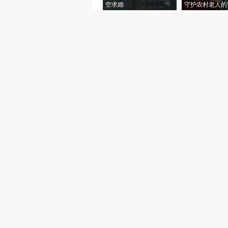
空求婚
守护农村老人的“