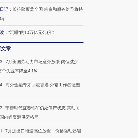
阿根廷3-0阿尔及利亚
警告停止一切户外活动
兹奖得主
日记
：
长护险覆盖全国 筹资和服务给予将持
码
波
：
“沉睡”的10万亿元公积金
新文章
43
7月美国劳动力市场意外放缓 岗位减少
3万个失业率降至4.1%
14
海外金融专才回流香港 外籍工作签证翻
2
宁德时代宜春锂矿仍处停产状态 其动向
国内锂资源供需格局
1
7月进出口增速高位放缓，价格驱动还能