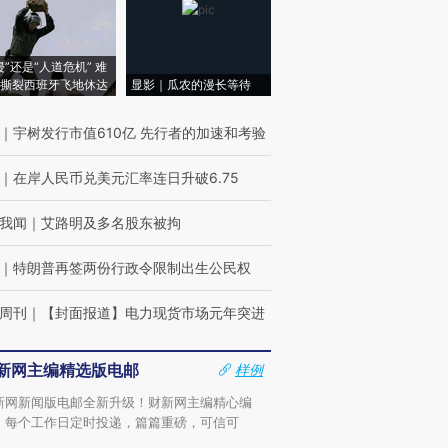
侵”还是“人道危机” 难
撕裂西班牙飞地休达
显影｜瓜农的漫长等待
｜
宇树发行市值610亿 先行者的加速和考验
｜
在岸人民币兑美元汇率连日升破6.75
我闻
｜
艾路明及多名股东被拘
｜
特朗普再签两份行政令限制出生公民权
周刊
｜
【封面报道】电力现货市场元年突进
新网主编精选版电邮
样例
新网新闻版电邮全新升级！财新网主编精心编
，每个工作日定时投递，篇篇重磅，可信可
。