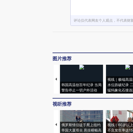
评论仅代表网友个人观点，不代表财
图片推荐
视线｜极端高温
韩国高温创百年纪录 当局
水位跌破纪录 
警告停止一切户外活动
猛犸象化石接连
视听推荐
俄罗斯情侣徒手爬上纽约
视线｜60岁以
帝国大厦塔尖 悬挂横幅高
不良发生率达15.