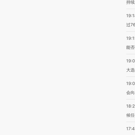
持续
19:1
过7
19:1
能否
19:
大选
19:0
会向
18:
候任
17: