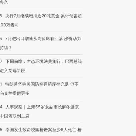
多久
8
央行7月继续增持近20吨黄金 累计储备超
600万盎司
5
7月进出口增速从高位略有回落 涨价动力
持续？
07
下周前瞻：生态环境法典施行；巴西总统
进入竞选阶段
1
特朗普坚称美国防空弹药库存充足 但不
乌克兰提供更多
24
人事观察｜上海55岁女副市长解冬进京
中国侨联副主席
45
泰国发生致命校园枪击案至少6人死亡 枪