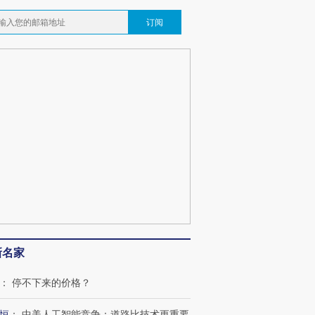
订阅
新名家
：
停不下来的价格？
恒
：
中美人工智能竞争：道路比技术更重要