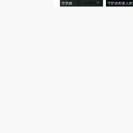
空求婚
守护农村老人的“