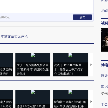
易峘
新网观点
发布
视
本篇文章暂无评论
博
加沙上百万流离失所者困
视线｜HYROX的吸金
马航飞行员
纪录 当局
于“塑料烤箱” 高温引发健
术：是什么让中产们甘
粒摇头丸 尿
外活动
康危机
心“花钱找虐”？
毒品
唐涯
知识
受伤
上老人营养
特朗普出席葬礼疑似打瞌
视线｜全球
丁金
3% 如何
造价2.8亿闲置14年 温
睡引争议 白宫怒斥批评
97个 印度如