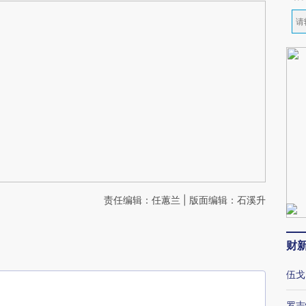
责任编辑：任蕙兰 | 版面编辑：石溪升
财
伍戈
罗志