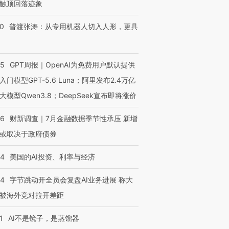
触顶回落迹象
00
普渡张涛：从专用机器人切入人形，更具
55
GPT周报｜OpenAI为免费用户默认提供
入门模型GPT-5.6 Luna；阿里发布2.4万亿
大模型Qwen3.8；DeepSeek宣布即将涨价
46
财新调查｜7月金融数据季节性承压 新增
或取决于政府债券
44
美国的AI投资、利率与经济
44
字节跳动开全员会复盘AI业务进展 称大
被海外竞对拉开差距
1
AI不是镜子，是蒸馏器