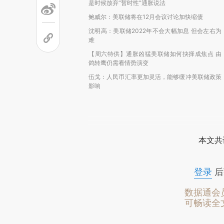
是时候放弃“暂时性”通胀说法
鲍威尔：美联储将在12月会议讨论加快缩债
沈明高：美联储2022年不会大幅加息 但会左右为
难
【周六特供】通胀凶猛美联储如何抉择成焦点 由
鸽转鹰仍需看情势演变
伍戈：人民币汇率更加灵活，能够缓冲美联储政策
影响
本文共
登录
后
数据通会
可畅读全