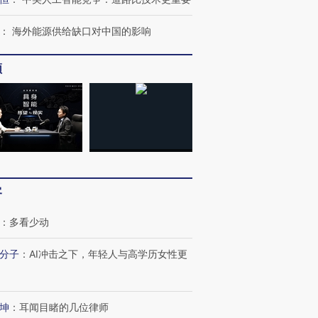
：
海外能源供给缺口对中国的影响
频
客
跨国走私7万
视线｜被称为“蟑螂”的印
视线｜“入侵”还是“人道危
检体内含3种
度Z世代 用街头抗争将教
机”？难民潮撕裂西班牙
秘鲁纳斯
育部长拱下台
飞地休达
13人遇难
：
多看少动
分子
：
AI冲击之下，年轻人与高学历女性更
最热百城独占
视线｜不考竞赛的王虹、
视线｜极
坤
：
耳闻目睹的几位律师
何熬过48°C
38岁梅西上演帽子戏法
围棋失利的邓煜 两位菲尔
水位跌破