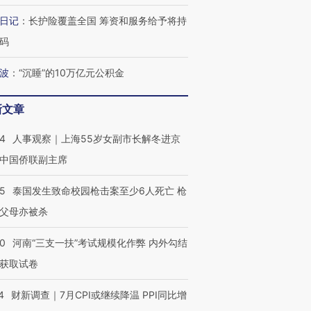
阿根廷3-0阿尔及利亚
兹奖得主的“非天才”拼图
猛犸象化
日记
：
长护险覆盖全国 筹资和服务给予将持
码
波
：
“沉睡”的10万亿元公积金
新文章
24
人事观察｜上海55岁女副市长解冬进京
中国侨联副主席
45
泰国发生致命校园枪击案至少6人死亡 枪
父母亦被杀
40
河南“三支一扶”考试规模化作弊 内外勾结
获取试卷
4
财新调查｜7月CPI或继续降温 PPI同比增