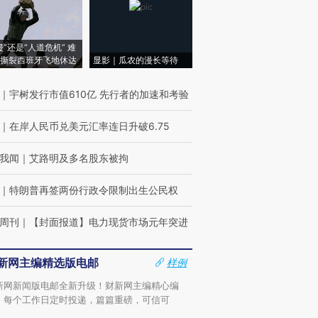
侵”还是“人道危机” 难
撕裂西班牙飞地休达
显影｜瓜农的漫长等待
｜
宇树发行市值610亿 先行者的加速和考验
｜
在岸人民币兑美元汇率连日升破6.75
我闻
｜
艾路明及多名股东被拘
｜
特朗普再签两份行政令限制出生公民权
周刊
｜
【封面报道】电力现货市场元年突进
新网主编精选版电邮
样例
新网新闻版电邮全新升级！财新网主编精心编
，每个工作日定时投递，篇篇重磅，可信可
。