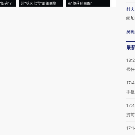
饭碗”?
州“明珠七号”邮轮侧翻
者“堕落的白痴”
的夏天
村夫
续加
吴晓
最
18:
候任
17:
手祖
17:
提前
17:1