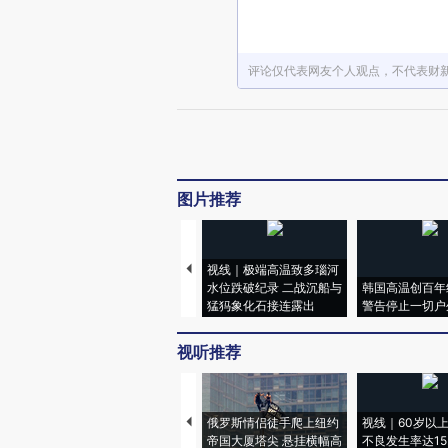
评论仅代表网友个人观点，不代表财
图片推荐
视线｜极端高温致多瑙河
水位跌破纪录 二战沉船与
韩国高温创百年
猛犸象化石接连露出
警告停止一切户
视听推荐
俄罗斯情侣徒手爬上纽约
视线｜60岁以
帝国大厦塔尖 悬挂横幅高
不良发生率达15.