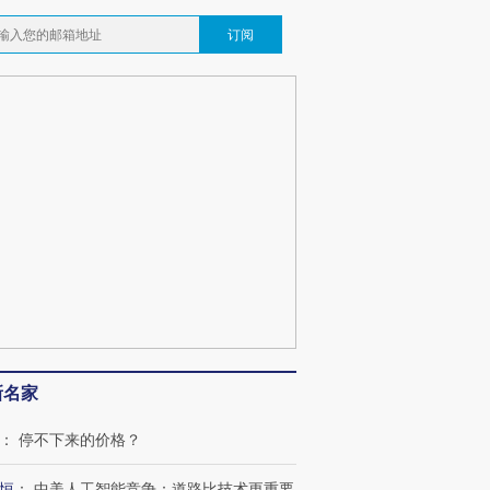
订阅
新名家
：
停不下来的价格？
恒
：
中美人工智能竞争：道路比技术更重要