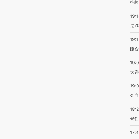
持续
19:1
过7
19:1
能否
19:
大选
19:0
会向
18:
候任
17: