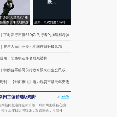
侵”还是“人道危机” 难
撕裂西班牙飞地休达
显影｜瓜农的漫长等待
｜
宇树发行市值610亿 先行者的加速和考验
｜
在岸人民币兑美元汇率连日升破6.75
我闻
｜
艾路明及多名股东被拘
｜
特朗普再签两份行政令限制出生公民权
周刊
｜
【封面报道】电力现货市场元年突进
新网主编精选版电邮
样例
新网新闻版电邮全新升级！财新网主编精心编
，每个工作日定时投递，篇篇重磅，可信可
。