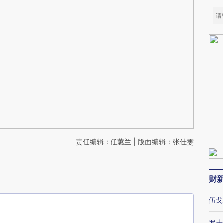
责任编辑：任蕙兰 | 版面编辑：张佳雯
财
伍戈
罗志