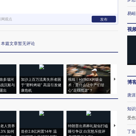
易峘
新网观点
发布
视
本篇文章暂无评论
致多瑙河
加沙上百万流离失所者困
视线｜HYROX的吸金
马航飞行员
博
二战沉船与
于“塑料烤箱” 高温引发健
术：是什么让中产们甘
粒摇头丸 尿
露出
康危机
心“花钱找虐”？
毒品
唐涯
知识
受伤
上老人营养
特朗普出席葬礼疑似打瞌
丁金
3% 如何
造价2.8亿闲置14年 温
睡引争议 白宫怒斥批评
韩国高温创百