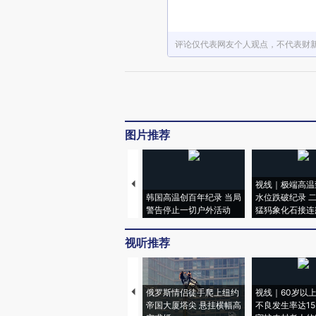
评论仅代表网友个人观点，不代表财
图片推荐
视线｜极端高温
韩国高温创百年纪录 当局
水位跌破纪录 
警告停止一切户外活动
猛犸象化石接连
视听推荐
俄罗斯情侣徒手爬上纽约
视线｜60岁以
帝国大厦塔尖 悬挂横幅高
不良发生率达15.