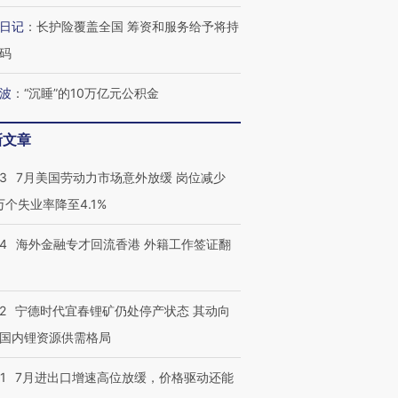
切户外活动
的夏天
阿根廷3-0阿尔及利亚
兹奖得主
日记
：
长护险覆盖全国 筹资和服务给予将持
码
波
：
“沉睡”的10万亿元公积金
新文章
43
7月美国劳动力市场意外放缓 岗位减少
3万个失业率降至4.1%
14
海外金融专才回流香港 外籍工作签证翻
2
宁德时代宜春锂矿仍处停产状态 其动向
国内锂资源供需格局
1
7月进出口增速高位放缓，价格驱动还能