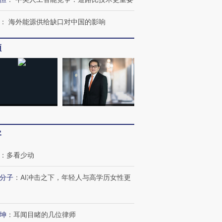
：
海外能源供给缺口对中国的影响
频
跨国走私7万
视线｜被称为“蟑螂”的印
视线｜“入侵”还是“人道危
客
检体内含3种
度Z世代 用街头抗争将教
机”？难民潮撕裂西班牙
秘鲁纳斯
育部长拱下台
飞地休达
13人遇难
：
多看少动
分子
：
AI冲击之下，年轻人与高学历女性更
视线｜全球最热百城独占
视线｜不
坤
：
耳闻目睹的几位律师
年纪录 当局
97个 印度如何熬过48°C
38岁梅西上演帽子戏法
围棋失利