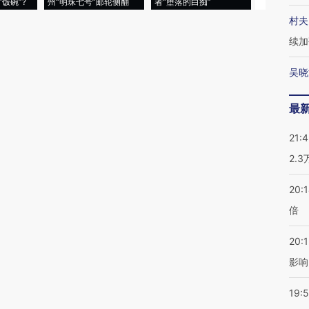
饭碗”?
州“明珠七号”邮轮侧翻
者“堕落的白痴”
警告停止一
村夫
续加
吴晓
最
21:
2.
20:
倍
20:1
影响
19:5