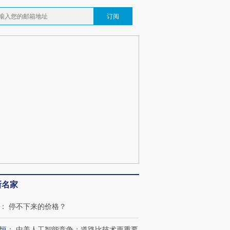
订阅
新名家
：
停不下来的价格？
恒
：
中美人工智能竞争：道路比技术更重要