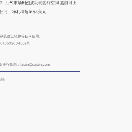
22
油气市场剧烈波动现套利空间 嘉能可上
扭亏、净利增超50亿美元
复制及建立镜像等任何使用。
010502034662号
箱：laixin@caixin.com
链接