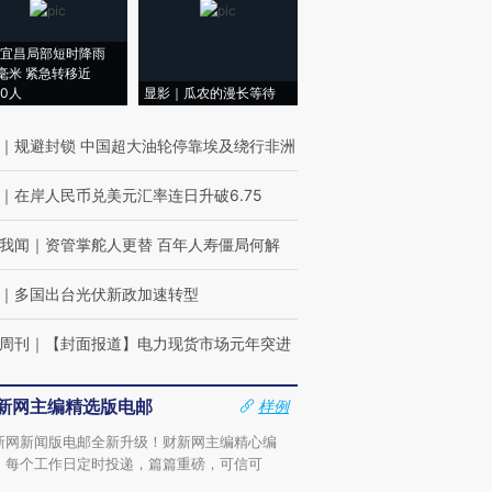
宜昌局部短时降雨
8毫米 紧急转移近
00人
显影｜瓜农的漫长等待
｜
规避封锁 中国超大油轮停靠埃及绕行非洲
｜
在岸人民币兑美元汇率连日升破6.75
我闻
｜
资管掌舵人更替 百年人寿僵局何解
｜
多国出台光伏新政加速转型
周刊
｜
【封面报道】电力现货市场元年突进
新网主编精选版电邮
样例
新网新闻版电邮全新升级！财新网主编精心编
，每个工作日定时投递，篇篇重磅，可信可
。