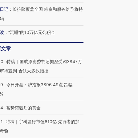
”？
毒品
育部长拱下台
13人遇难
日记
：
长护险覆盖全国 筹资和服务给予将持
码
波
：
“沉睡”的10万亿元公积金
最热百城独占
视线｜不考竞赛的王虹、
何熬过48°C
38岁梅西上演帽子戏法
围棋失利的邓煜 两位菲尔
习近平抵
新文章
阿根廷3-0阿尔及利亚
兹奖得主的“非天才”拼图
再访朝鲜
50
特稿｜国航原党委书记樊澄受贿3847万
审待宣判 否认大多数指控
29
今日开盘：沪指报3896.49点 跌幅
0%
24
蓄势突破后的黄金
51
特稿｜宇树发行市值610亿 先行者的加
考验