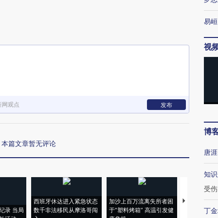
易峘
视
新网观点
发布
博
本篇文章暂无评论
唐涯
知识
受伤
西班牙休达进入紧急状态
加沙上百万流离失所者困
视线｜HYR
纪录 当局
数千非法移民从摩洛哥闯
于“塑料烤箱” 高温引发健
术：是什么
丁金