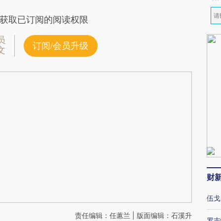
获取已订阅的阅读权限
员
订阅/会员升级
文
财
伍戈
责任编辑：任蕙兰 | 版面编辑：石溪升
罗志