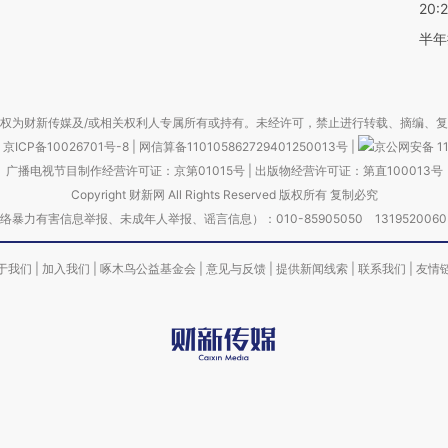
20:
半年
权为财新传媒及/或相关权利人专属所有或持有。未经许可，禁止进行转载、摘编、
京ICP备10026701号-8
|
网信算备110105862729401250013号
|
京公网安备 11
广播电视节目制作经营许可证：京第01015号
|
出版物经营许可证：第直100013号
Copyright 财新网 All Rights Reserved 版权所有 复制必究
害信息举报、未成年人举报、谣言信息）：010-85905050 13195200605 举报邮
于我们
|
加入我们
|
啄木鸟公益基金会
|
意见与反馈
|
提供新闻线索
|
联系我们
|
友情