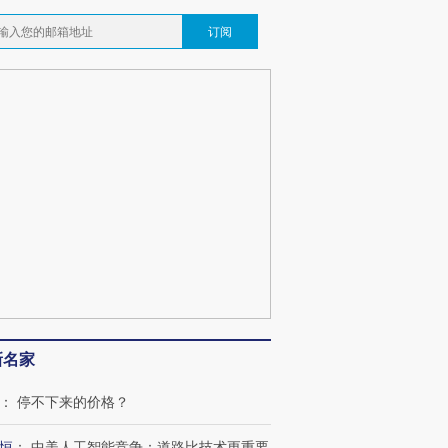
订阅
新名家
：
停不下来的价格？
恒
：
中美人工智能竞争：道路比技术更重要