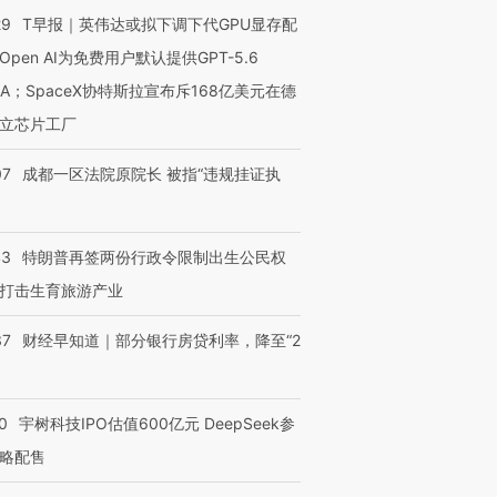
29
T早报｜英伟达或拟下调下代GPU显存配
Open AI为免费用户默认提供GPT-5.6
NA；SpaceX协特斯拉宣布斥168亿美元在德
立芯片工厂
07
成都一区法院原院长 被指“违规挂证执
43
特朗普再签两份行政令限制出生公民权
打击生育旅游产业
37
财经早知道｜部分银行房贷利率，降至“2
0
宇树科技IPO估值600亿元 DeepSeek参
略配售