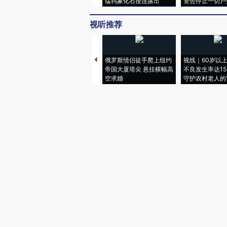
猛犸象化石接连露出
警告停止一切户
视听推荐
俄罗斯情侣徒手爬上纽约
视线｜60岁以
帝国大厦塔尖 悬挂横幅高
不良发生率达15.
空求婚
守护农村老人的“