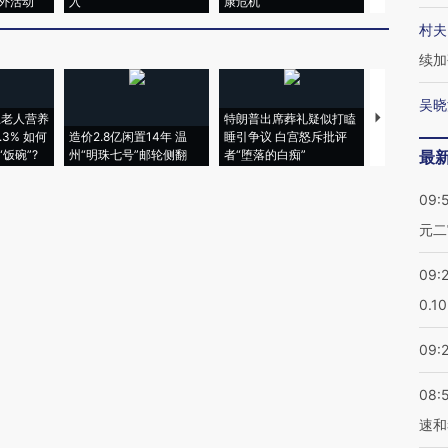
外活动
入
康危机
心“花钱找虐
村夫
续加
吴晓
上老人营养
特朗普出席葬礼疑似打瞌
视线｜全球
3% 如何
造价2.8亿闲置14年 温
睡引争议 白宫怒斥批评
97个 印度如
饭碗”?
州“明珠七号”邮轮侧翻
者“堕落的白痴”
的夏天
最
09:
元二
09:
0.1
09:
08:
速和