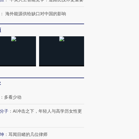
：
海外能源供给缺口对中国的影响
频
客
：
多看少动
分子
：
AI冲击之下，年轻人与高学历女性更
OX的吸金
马航飞行员跨国走私7万
视线｜被称为“蟑螂”的印
让中产们甘
坤
：
耳闻目睹的几位律师
粒摇头丸 尿检体内含3种
度Z世代 用街头抗争将教
秘鲁纳斯