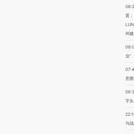
08:
置；
LU
州建
08:
业”
07:
意图
06:
字头
22:1
与战