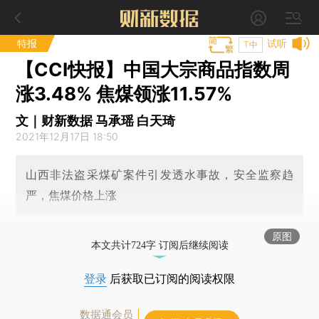
特报
试听
T中
【CCI快报】中国大宗商品指数周
涨3.48% 焦煤领涨11.57%
文｜财新数据 马承瑶 白天琦
2021年12月17日 18:50
山西非法盗采煤矿案件引发透水事故，安全监察趋
严，焦煤价格上涨
原图
本文共计724字 订阅后继续阅读
登录
后获取已订阅的阅读权限
数据通会员