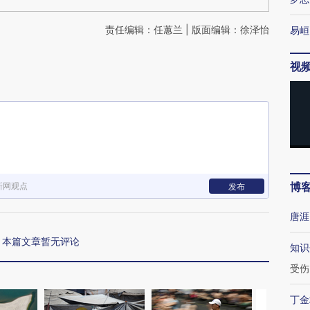
责任编辑：任蕙兰 | 版面编辑：徐泽怡
易峘
视
博
新网观点
发布
唐涯
本篇文章暂无评论
知识
受伤
丁金