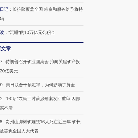
跨国走私7万
视线｜被称为“蟑螂”的印
视线｜“入侵”还是“人道危
日记
：
长护险覆盖全国 筹资和服务给予将持
检体内含3种
度Z世代 用街头抗争将教
机”？难民潮撕裂西班牙
秘鲁纳斯
育部长拱下台
飞地休达
13人遇难
码
波
：
“沉睡”的10万亿元公积金
新文章
葬礼疑似打瞌
视线｜极端高温致多瑙河
视线｜不
宫怒斥批评
38岁梅西上演帽子戏法
水位跌破纪录 二战沉船与
围棋失利
57
特朗普召开矿业圆桌会 拟向关键矿产投
痴”
阿根廷3-0阿尔及利亚
猛犸象化石接连露出
兹奖得主
20亿美元
09
美日联合干预汇率，为何影响了黄金
32
“90后”农民工讨薪涉刑案发回重审 因部
实不清
36
贵州山脚树矿难致16人死亡近三年 矿长
被罢免全国人大代表