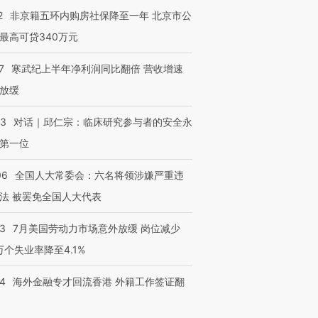
2
非京籍五环内购房社保降至一年 北京市公
最高可贷340万元
7
寒武纪上半年净利润同比翻倍 营收增速
放缓
53
对话｜邱仁宗：临床研究参与者的安全永
第一位
06
全国人大常委会：六名将领涉嫌严重违
法 被罢免全国人大代表
43
7月美国劳动力市场意外放缓 岗位减少
3万个失业率降至4.1%
14
海外金融专才回流香港 外籍工作签证翻