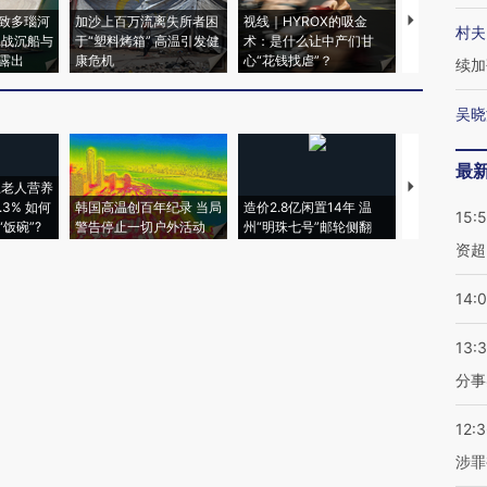
致多瑙河
加沙上百万流离失所者困
视线｜HYROX的吸金
马航飞行员
村夫
二战沉船与
于“塑料烤箱” 高温引发健
术：是什么让中产们甘
粒摇头丸 尿
露出
康危机
心“花钱找虐”？
毒品
续加
吴晓
最
上老人营养
特朗普出席
3% 如何
韩国高温创百年纪录 当局
造价2.8亿闲置14年 温
睡引争议 白
15:
饭碗”?
警告停止一切户外活动
州“明珠七号”邮轮侧翻
者“堕落的白
资超
14:
13:
分事
12:
涉罪