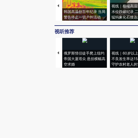
视线｜极端高温
韩国高温创百年纪录 当局
水位跌破纪录 
警告停止一切户外活动
猛犸象化石接连
视听推荐
俄罗斯情侣徒手爬上纽约
视线｜60岁以
帝国大厦塔尖 悬挂横幅高
不良发生率达15.
空求婚
守护农村老人的“