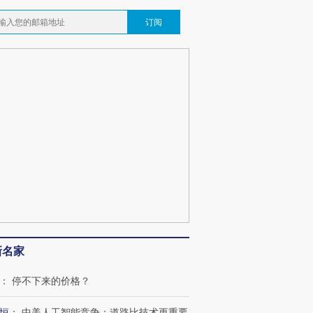
订阅
新名家
：
停不下来的价格？
恒
：
中美人工智能竞争：道路比技术更重要