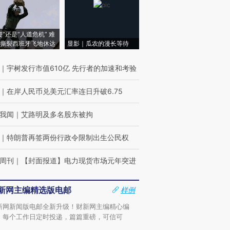
侵”还是“人道危机” 难
撕裂西班牙飞地休达
显影｜瓜农的漫长等待
｜
宇树发行市值610亿 先行者的加速和考验
｜
在岸人民币兑美元汇率连日升破6.75
我闻
｜
艾路明及多名股东被拘
｜
特朗普再签两份行政令限制出生公民权
周刊
｜
【封面报道】电力现货市场元年突进
新网主编精选版电邮
样例
新网新闻版电邮全新升级！财新网主编精心编
，每个工作日定时投递，篇篇重磅，可信可
。