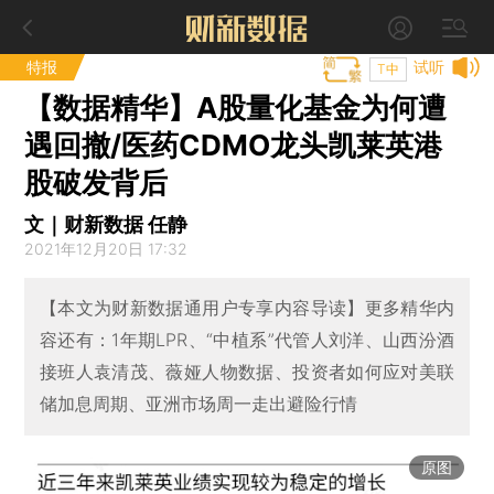
特报
试听
T中
【数据精华】A股量化基金为何遭
遇回撤/医药CDMO龙头凯莱英港
股破发背后
文｜财新数据 任静
2021年12月20日 17:32
【本文为财新数据通用户专享内容导读】更多精华内
容还有：1年期LPR、“中植系”代管人刘洋、山西汾酒
接班人袁清茂、薇娅人物数据、投资者如何应对美联
储加息周期、亚洲市场周一走出避险行情
原图