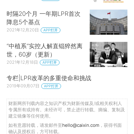
时隔20个月 一年期LPR首次
降息5个基点
2021年12月20日
APP打开
“中植系”实控人解直锟猝然离
世，60岁（更新）
2021年12月18日
APP打开
专栏|LPR改革的多重使命和挑战
2019年09月07日
APP打开
财新网所刊载内容之知识产权为财新传媒及/或相关权利人
专属所有或持有。未经许可，禁止进行转载、摘编、复制及
建立镜像等任何使用。
如有意愿转载，请发邮件至
hello@caixin.com
，获得书面
确认及授权后，方可转载。