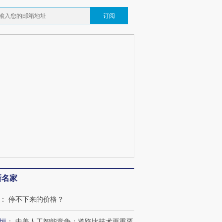
订阅
新名家
：
停不下来的价格？
恒
：
中美人工智能竞争：道路比技术更重要