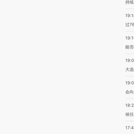
持续
19:1
过7
19:1
能否
19:
大选
19:0
会向
18:
候任
17: