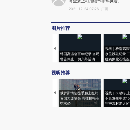
有些女上司扣细节非常执着。
2021-12-24 07:26 · 广州
图片推荐
视线｜极端高温
韩国高温创百年纪录 当局
水位跌破纪录 
警告停止一切户外活动
猛犸象化石接连
视听推荐
俄罗斯情侣徒手爬上纽约
视线｜60岁以
帝国大厦塔尖 悬挂横幅高
不良发生率达15.
空求婚
守护农村老人的“