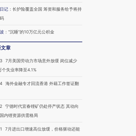
日记
：
长护险覆盖全国 筹资和服务给予将持
码
波
：
“沉睡”的10万亿元公积金
新文章
43
7月美国劳动力市场意外放缓 岗位减少
3万个失业率降至4.1%
14
海外金融专才回流香港 外籍工作签证翻
2
宁德时代宜春锂矿仍处停产状态 其动向
国内锂资源供需格局
1
7月进出口增速高位放缓，价格驱动还能