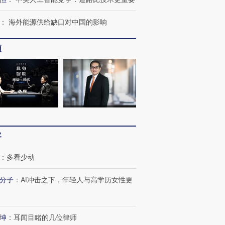
：
海外能源供给缺口对中国的影响
频
跨国走私7万
视线｜被称为“蟑螂”的印
视线｜“入侵”还是“人道危
检体内含3种
度Z世代 用街头抗争将教
机”？难民潮撕裂西班牙
秘鲁纳斯
育部长拱下台
飞地休达
13人遇难
客
：
多看少动
最热百城独占
视线｜不
何熬过48°C
38岁梅西上演帽子戏法
韩国高温创百年纪录 当局
围棋失利
分子
：
AI冲击之下，年轻人与高学历女性更
阿根廷3-0阿尔及利亚
警告停止一切户外活动
兹奖得主
坤
：
耳闻目睹的几位律师