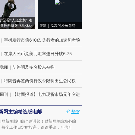
侵”还是“人道危机” 难
撕裂西班牙飞地休达
显影｜瓜农的漫长等待
｜
宇树发行市值610亿 先行者的加速和考验
｜
在岸人民币兑美元汇率连日升破6.75
我闻
｜
艾路明及多名股东被拘
｜
特朗普再签两份行政令限制出生公民权
周刊
｜
【封面报道】电力现货市场元年突进
新网主编精选版电邮
样例
新网新闻版电邮全新升级！财新网主编精心编
，每个工作日定时投递，篇篇重磅，可信可
。