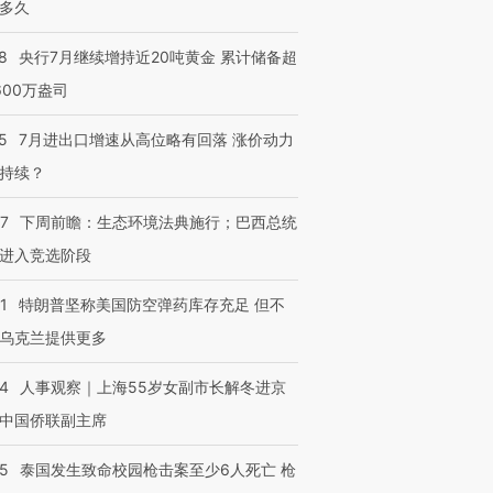
多久
8
央行7月继续增持近20吨黄金 累计储备超
600万盎司
5
7月进出口增速从高位略有回落 涨价动力
持续？
07
下周前瞻：生态环境法典施行；巴西总统
进入竞选阶段
1
特朗普坚称美国防空弹药库存充足 但不
乌克兰提供更多
24
人事观察｜上海55岁女副市长解冬进京
中国侨联副主席
45
泰国发生致命校园枪击案至少6人死亡 枪