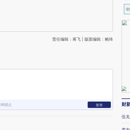
责任编辑：蒋飞 | 版面编辑：鲍琦
财
新网观点
发布
伍戈
罗志