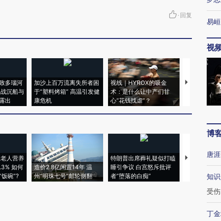
·
回复
易峘
视
致多瑙河
加沙上百万流离失所者困
视线｜HYROX的吸金
马航飞行员
二战沉船与
于“塑料烤箱” 高温引发健
术：是什么让中产们甘
粒摇头丸 尿
露出
康危机
心“花钱找虐”？
毒品
博
唐涯
上老人营养
特朗普出席葬礼疑似打瞌
视线｜全球
3% 如何
造价2.8亿闲置14年 温
睡引争议 白宫怒斥批评
97个 印度如
饭碗”?
州“明珠七号”邮轮侧翻
者“堕落的白痴”
的夏天
知识
受伤
丁金