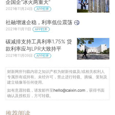
企国企“冰火两重天”
2021年11月24日
APP打开
社融增速企稳，利率低位震荡
2021年11月11日
APP打开
碳减排支持工具利率1.75% 贷
款利率应与LPR大致持平
2021年11月09日
APP打开
财新网所刊载内容之知识产权为财新传媒及/或相关权利人
专属所有或持有。未经许可，禁止进行转载、摘编、复制及
建立镜像等任何使用。
如有意愿转载，请发邮件至
hello@caixin.com
，获得书面
确认及授权后，方可转载。
推荐阅读