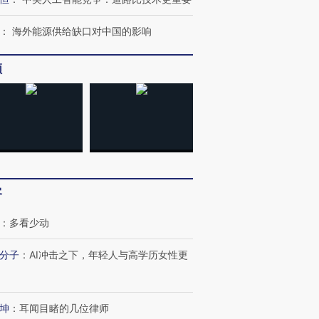
：
海外能源供给缺口对中国的影响
跨国走私7万
视线｜被称为“蟑螂”的印
视线｜“入侵”还是“人道危
频
检体内含3种
度Z世代 用街头抗争将教
机”？难民潮撕裂西班牙
秘鲁纳斯
育部长拱下台
飞地休达
13人遇难
最热百城独占
视线｜不
何熬过48°C
38岁梅西上演帽子戏法
韩国高温创百年纪录 当局
围棋失利
客
阿根廷3-0阿尔及利亚
警告停止一切户外活动
兹奖得主
：
多看少动
分子
：
AI冲击之下，年轻人与高学历女性更
坤
：
耳闻目睹的几位律师