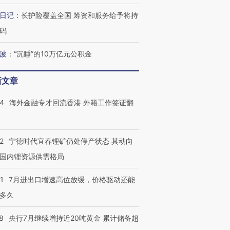
日记
：
长护险覆盖全国 筹资和服务给予将持
码
波
：
“沉睡”的10万亿元公积金
新文章
14
海外金融专才回流香港 外籍工作签证翻
2
宁德时代宜春锂矿仍处停产状态 其动向
国内锂资源供需格局
1
7月进出口增速高位放缓，价格驱动还能
多久
8
央行7月继续增持近20吨黄金 累计储备超