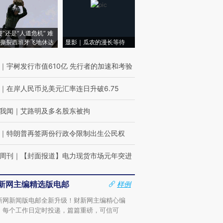
侵”还是“人道危机” 难
撕裂西班牙飞地休达
显影｜瓜农的漫长等待
｜
宇树发行市值610亿 先行者的加速和考验
｜
在岸人民币兑美元汇率连日升破6.75
我闻
｜
艾路明及多名股东被拘
｜
特朗普再签两份行政令限制出生公民权
周刊
｜
【封面报道】电力现货市场元年突进
新网主编精选版电邮
样例
新网新闻版电邮全新升级！财新网主编精心编
，每个工作日定时投递，篇篇重磅，可信可
。