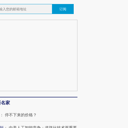
订阅
新名家
：
停不下来的价格？
恒
：
中美人工智能竞争：道路比技术更重要