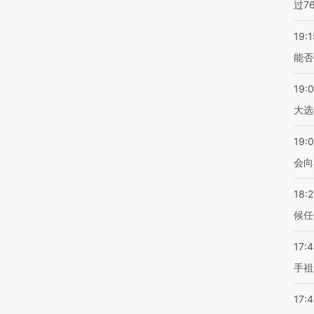
过7
19:1
能否
19:
大选
19:0
会向
18:
候任
17:
手祖
17: