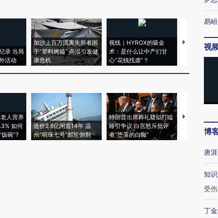
易峘
加沙上百万流离失所者困
视线｜HYROX的吸金
马航飞行员
视
纪录 当局
于“塑料烤箱” 高温引发健
术：是什么让中产们甘
粒摇头丸 尿
外活动
康危机
心“花钱找虐”？
毒品
上老人营养
特朗普出席葬礼疑似打瞌
视线｜全球
3% 如何
造价2.8亿闲置14年 温
睡引争议 白宫怒斥批评
97个 印度如
博
饭碗”?
州“明珠七号”邮轮侧翻
者“堕落的白痴”
的夏天
唐涯
知识
受伤
丁金