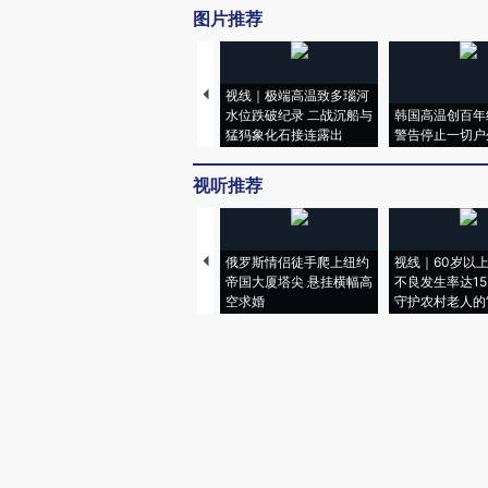
图片推荐
视线｜极端高温致多瑙河
水位跌破纪录 二战沉船与
韩国高温创百年
猛犸象化石接连露出
警告停止一切户
视听推荐
俄罗斯情侣徒手爬上纽约
视线｜60岁以
帝国大厦塔尖 悬挂横幅高
不良发生率达15.
空求婚
守护农村老人的“