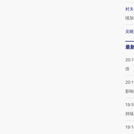
村夫
续加
吴晓
最
20:
倍
20:1
影响
19:5
持续
19:1