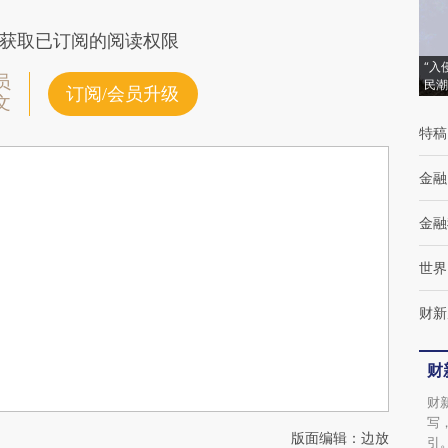
获取已订阅的阅读权限
“入
员
民潮
订阅/会员升级
文
特稿
金融
金融
世界
财新
财
财
写
版面编辑：边放
引