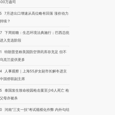
600万盎司
5
7月进出口增速从高位略有回落 涨价动力
持续？
07
下周前瞻：生态环境法典施行；巴西总统
进入竞选阶段
1
特朗普坚称美国防空弹药库存充足 但不
乌克兰提供更多
24
人事观察｜上海55岁女副市长解冬进京
中国侨联副主席
45
泰国发生致命校园枪击案至少6人死亡 枪
父母亦被杀
40
河南“三支一扶”考试规模化作弊 内外勾结