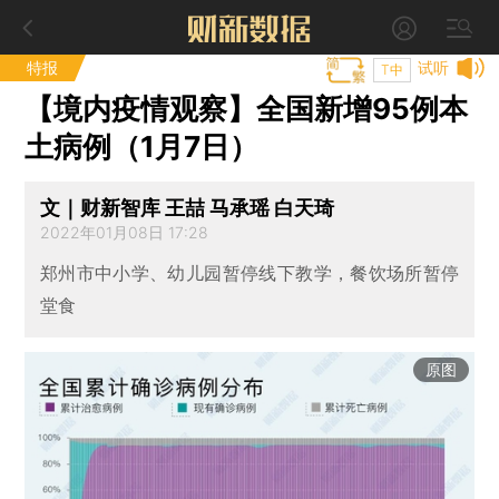
特报
试听
T中
【境内疫情观察】全国新增95例本
土病例（1月7日）
文｜财新智库 王喆 马承瑶 白天琦
2022年01月08日 17:28
郑州市中小学、幼儿园暂停线下教学，餐饮场所暂停
堂食
原图