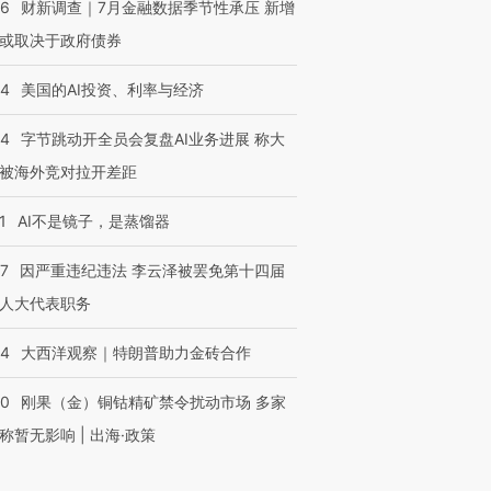
46
财新调查｜7月金融数据季节性承压 新增
或取决于政府债券
44
美国的AI投资、利率与经济
44
字节跳动开全员会复盘AI业务进展 称大
被海外竞对拉开差距
1
AI不是镜子，是蒸馏器
07
因严重违纪违法 李云泽被罢免第十四届
人大代表职务
44
大西洋观察｜特朗普助力金砖合作
40
刚果（金）铜钴精矿禁令扰动市场 多家
称暂无影响 | 出海·政策