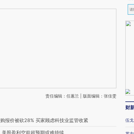
责任编辑：任蕙兰 | 版面编辑：张佳雯
财
购报价被砍28% 买家顾虑科技业监管收紧
伍戈
 美股盈利空前超预期或难持续
罗志