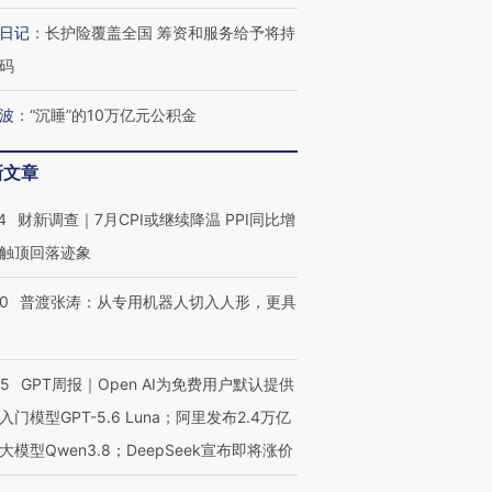
日记
：
长护险覆盖全国 筹资和服务给予将持
码
最热百城独占
视线｜不考竞赛的王虹、
视线｜极
何熬过48°C
38岁梅西上演帽子戏法
围棋失利的邓煜 两位菲尔
水位跌破
波
：
“沉睡”的10万亿元公积金
阿根廷3-0阿尔及利亚
兹奖得主的“非天才”拼图
猛犸象化
新文章
4
财新调查｜7月CPI或继续降温 PPI同比增
触顶回落迹象
00
普渡张涛：从专用机器人切入人形，更具
55
GPT周报｜Open AI为免费用户默认提供
入门模型GPT-5.6 Luna；阿里发布2.4万亿
大模型Qwen3.8；DeepSeek宣布即将涨价