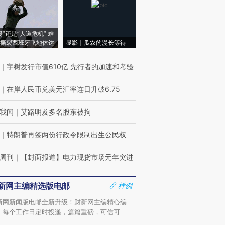
侵”还是“人道危机” 难
撕裂西班牙飞地休达
显影｜瓜农的漫长等待
｜
宇树发行市值610亿 先行者的加速和考验
｜
在岸人民币兑美元汇率连日升破6.75
我闻
｜
艾路明及多名股东被拘
｜
特朗普再签两份行政令限制出生公民权
周刊
｜
【封面报道】电力现货市场元年突进
新网主编精选版电邮
样例
新网新闻版电邮全新升级！财新网主编精心编
，每个工作日定时投递，篇篇重磅，可信可
。