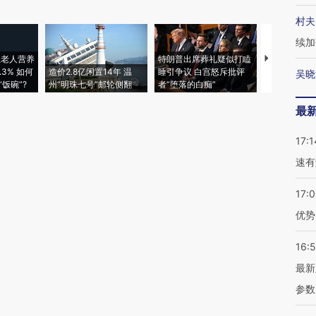
村夫
续加
上老人营养
特朗普出席葬礼疑似打瞌
视线｜全球
3% 如何
造价2.8亿闲置14年 温
睡引争议 白宫怒斥批评
97个 印度如
吴晓
饭碗”?
州“明珠七号”邮轮侧翻
者“堕落的白痴”
的夏天
最
17:1
速有
17:
优势
16:
最新
参数