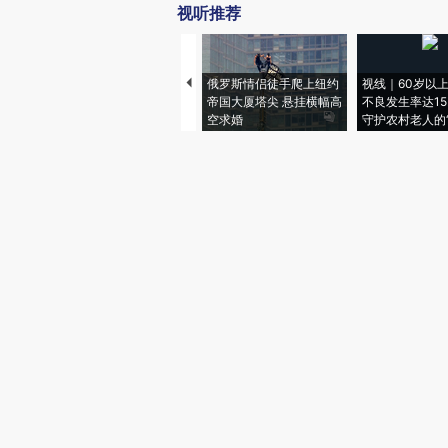
视听推荐
俄罗斯情侣徒手爬上纽约
视线｜60岁以
帝国大厦塔尖 悬挂横幅高
不良发生率达15.
空求婚
守护农村老人的“