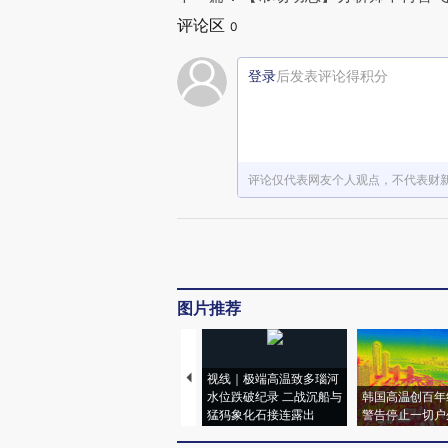
评论区
0
登录
后发表评论得积分
评论仅代表网友个人观点，不代表财
图片推荐
视线｜极端高温致多瑙河
水位跌破纪录 二战沉船与
韩国高温创百年
猛犸象化石接连露出
警告停止一切户