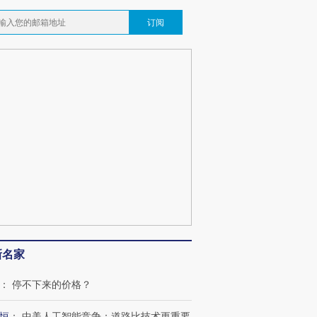
订阅
新名家
：
停不下来的价格？
恒
：
中美人工智能竞争：道路比技术更重要