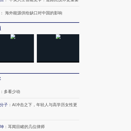
：
海外能源供给缺口对中国的影响
频
客
：
多看少动
分子
：
AI冲击之下，年轻人与高学历女性更
跨国走私7万
视线｜被称为“蟑螂”的印
视线｜“入侵”还是“人道危
检体内含3种
度Z世代 用街头抗争将教
机”？难民潮撕裂西班牙
秘鲁纳斯
育部长拱下台
飞地休达
13人遇难
坤
：
耳闻目睹的几位律师