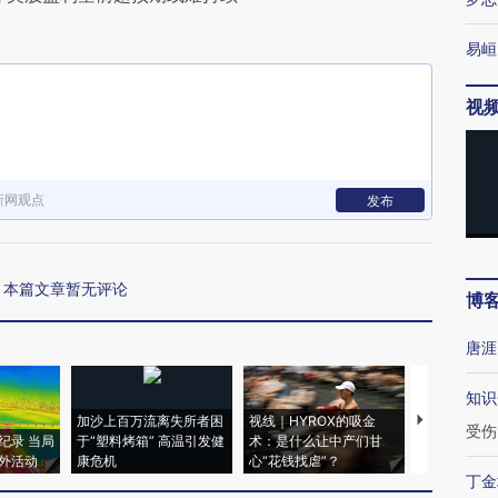
易峘
视
新网观点
发布
本篇文章暂无评论
博
唐涯
知识
加沙上百万流离失所者困
视线｜HYROX的吸金
马航飞行员
受伤
纪录 当局
于“塑料烤箱” 高温引发健
术：是什么让中产们甘
粒摇头丸 尿
外活动
康危机
心“花钱找虐”？
毒品
丁金