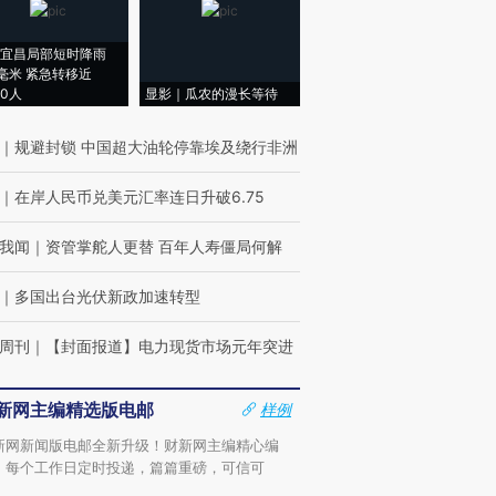
宜昌局部短时降雨
8毫米 紧急转移近
00人
显影｜瓜农的漫长等待
｜
规避封锁 中国超大油轮停靠埃及绕行非洲
｜
在岸人民币兑美元汇率连日升破6.75
我闻
｜
资管掌舵人更替 百年人寿僵局何解
｜
多国出台光伏新政加速转型
周刊
｜
【封面报道】电力现货市场元年突进
新网主编精选版电邮
样例
新网新闻版电邮全新升级！财新网主编精心编
，每个工作日定时投递，篇篇重磅，可信可
。