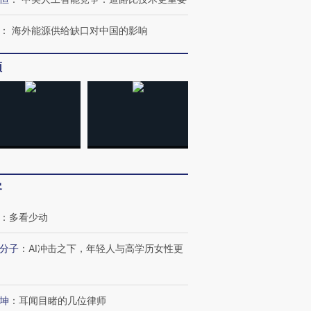
：
海外能源供给缺口对中国的影响
频
客
：
多看少动
分子
：
AI冲击之下，年轻人与高学历女性更
OX的吸金
马航飞行员跨国走私7万
视线｜被称为“蟑螂”的印
让中产们甘
粒摇头丸 尿检体内含3种
度Z世代 用街头抗争将教
秘鲁纳斯
”？
毒品
育部长拱下台
13人遇难
坤
：
耳闻目睹的几位律师