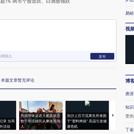
超1% 两市个股普跌、白酒股领跌
易峘
视
新网观点
发布
本篇文章暂无评论
博
唐涯
知识
西班牙休达进入紧急状态
加沙上百万流离失所者困
视线｜HYR
受伤
纪录 当局
数千非法移民从摩洛哥闯
于“塑料烤箱” 高温引发健
术：是什么
外活动
入
康危机
心“花钱找虐
丁金