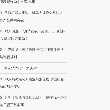
牌表现强劲｜出海·汽车
00
普渡机器人张涛：机器人规模化靠技术、
和产品共同突破
56
财新调查｜7月消费或有反弹、出口维持
 受哪些因素带动？
42
生态环境法典将施行 最高法明确新旧法
与追责规则
0
看空消费的“三大误区”
59
中东局势催化东南亚能源焦虑 多国出台
新政加速转型
05
分析｜贝森特操盘稳日元，操作巧思能否
美日货币基本面