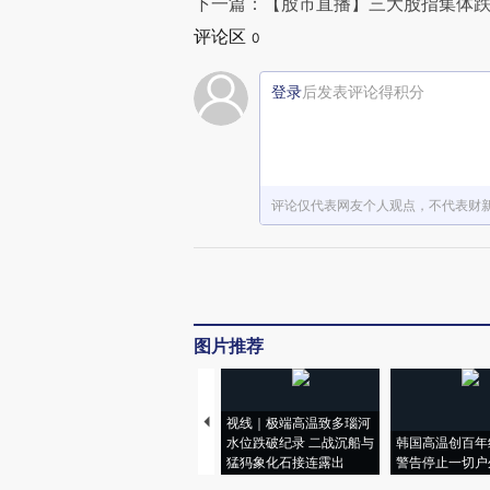
下一篇：【股市直播】三大股指集体跌
评论区
0
登录
后发表评论得积分
评论仅代表网友个人观点，不代表财
图片推荐
视线｜极端高温致多瑙河
水位跌破纪录 二战沉船与
韩国高温创百年
猛犸象化石接连露出
警告停止一切户