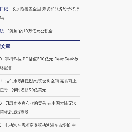
日记
：
长护险覆盖全国 筹资和服务给予将持
码
最热百城独占
视线｜不考竞赛的王虹、
波
：
“沉睡”的10万亿元公积金
何熬过48°C
38岁梅西上演帽子戏法
围棋失利的邓煜 两位菲尔
习近平抵
阿根廷3-0阿尔及利亚
兹奖得主的“非天才”拼图
再访朝鲜
新文章
0
宇树科技IPO估值600亿元 DeepSeek参
略配售
22
油气市场剧烈波动现套利空间 嘉能可上
扭亏、净利增超50亿美元
6
贝恩资本宣布收购贡茶 在中国大陆无法
商标后退出市场
6
电动汽车需求高涨驱动澳洲车市增长 中