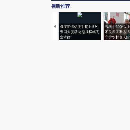
视听推荐
俄罗斯情侣徒手爬上纽约
视线｜60岁以
帝国大厦塔尖 悬挂横幅高
不良发生率达15.
空求婚
守护农村老人的“