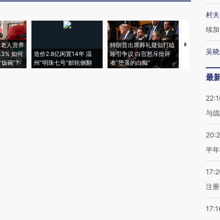
村夫
续加
上老人营养
特朗普出席葬礼疑似打瞌
视线｜全球
吴晓
3% 如何
造价2.8亿闲置14年 温
睡引争议 白宫怒斥批评
97个 印度如
饭碗”?
州“明珠七号”邮轮侧翻
者“堕落的白痴”
的夏天
最
22:1
与战
20:
半年
17:2
注册
17:1