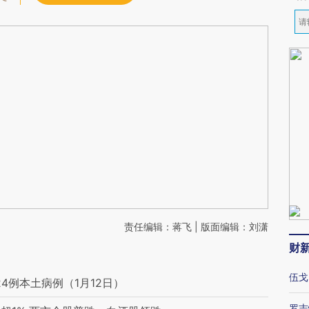
责任编辑：蒋飞 | 版面编辑：刘潇
财
伍戈
4例本土病例（1月12日）
罗志