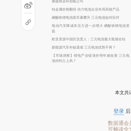
难题殃及科创板公司
钴金属价格翻倍 动力电池企业布局高镍产品
磷酸铁锂电池装车量攀升 三元电池如何应对
电动汽车降成本压力进一步增大 磷酸铁锂电池受
益
欧亚资源中国区负责人：三元电池最大瓶颈在钴
新能源汽车补贴退坡 三元电池优势不再？
【市场洞察】锂电产业链涨价明年难改善 三元电
池何时占上风？
本文共计
登录
后
数据通会
可畅读全