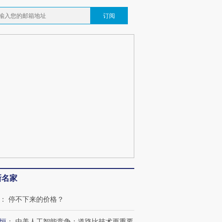
订阅
新名家
：
停不下来的价格？
恒
：
中美人工智能竞争：道路比技术更重要